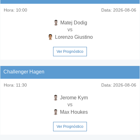
Hora:
10:00
Data:
2026-08-06
Matej Dodig
vs
Lorenzo Giustino
Ver Prognóstico
Challenger Hagen
Hora:
11:30
Data:
2026-08-06
Jerome Kym
vs
Max Houkes
Ver Prognóstico