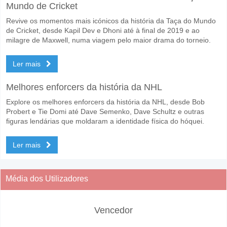
Mundo de Cricket
Revive os momentos mais icónicos da história da Taça do Mundo
de Cricket, desde Kapil Dev e Dhoni até à final de 2019 e ao
milagre de Maxwell, numa viagem pelo maior drama do torneio.
Ler mais
Melhores enforcers da história da NHL
Explore os melhores enforcers da história da NHL, desde Bob
Probert e Tie Domi até Dave Semenko, Dave Schultz e outras
figuras lendárias que moldaram a identidade física do hóquei.
Ler mais
Média dos Utilizadores
Vencedor