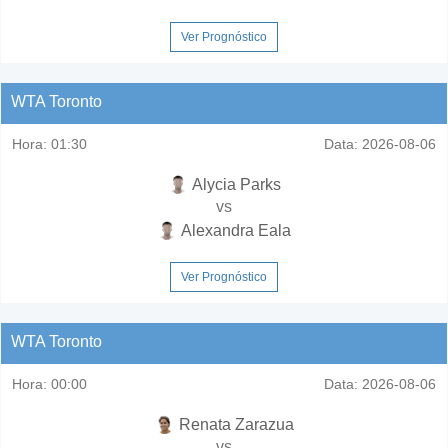
Ver Prognóstico
WTA Toronto
Hora:
01:30
Data:
2026-08-06
Alycia Parks
vs
Alexandra Eala
Ver Prognóstico
WTA Toronto
Hora:
00:00
Data:
2026-08-06
Renata Zarazua
vs