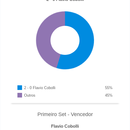
2 - 0 Flavio Cobolli
55
%
Outros
45
%
Primeiro Set - Vencedor
Flavio Cobolli