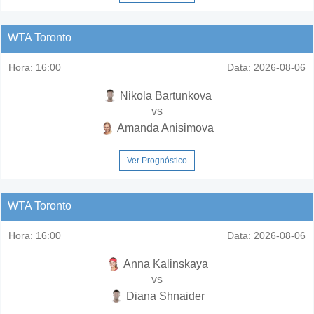
WTA Toronto
Hora:
16:00
Data:
2026-08-06
Nikola Bartunkova
vs
Amanda Anisimova
Ver Prognóstico
WTA Toronto
Hora:
16:00
Data:
2026-08-06
Anna Kalinskaya
vs
Diana Shnaider