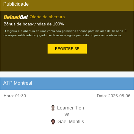
Publicidade
Oferta de abertura
Bônus de boas-vindas de 100%
O registro e a abertura de uma conta são permitidos apenas para maiores de 18 anos. É
de responsabilidade do jogador verificar se o jogo é permitido no país onde ele mora.
REGISTRE-SE
ATP Montreal
Hora:
01:30
Data:
2026-08-06
Learner Tien
vs
Gael Monfils