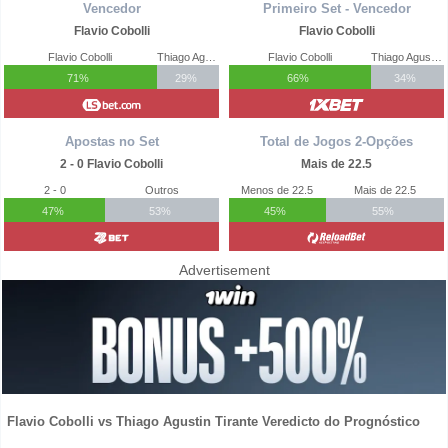
Vencedor
Primeiro Set - Vencedor
Flavio Cobolli
Flavio Cobolli
Flavio Cobolli
Thiago Agustin Tirante
Flavio Cobolli
Thiago Agustin Tirante
71%
29%
66%
34%
Apostas no Set
Total de Jogos 2-Opções
2 - 0 Flavio Cobolli
Mais de 22.5
2 - 0
Outros
Menos de 22.5
Mais de 22.5
47%
53%
45%
55%
Advertisement
Flavio Cobolli vs Thiago Agustin Tirante Veredicto do Prognóstico