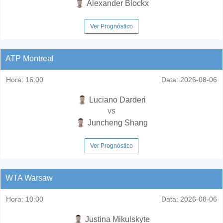
Alexander Blockx
Ver Prognóstico
ATP Montreal
Hora:
16:00
Data:
2026-08-06
Luciano Darderi
vs
Juncheng Shang
Ver Prognóstico
WTA Warsaw
Hora:
10:00
Data:
2026-08-06
Justina Mikulskyte