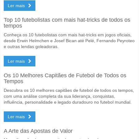
Ler mais
Top 10 futebolistas com mais hat-tricks de todos os
tempos
Conheça os 10 futebolistas com mais hat-tricks em jogos oficiais,
desde Erwin Helmchen e Josef Bican até Pelé, Fernando Peyroteo
e outras lendas goleadoras.
Ler mais
Os 10 Melhores Capitães de Futebol de Todos os
Tempos
Descubra os 10 melhores capitães de futebol de todos os tempos,
com uma análise completa da sua liderança, conquistas,
influência, personalidade e legado duradouro no futebol mundial.
Ler mais
A Arte das Apostas de Valor