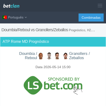
Português
Combinadas
Doumbia/Reboul vs Granollers/Zeballos
Prognóstico, H2H, Dicas de Apostas e Previsão do Jogo
ATP Rome MD Prognóstico
Doumbia /
Granollers /
Reboul
Zeballos
Data 2026-05-14 15:00