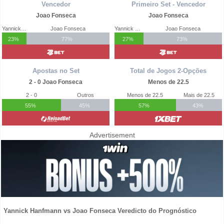
Vencedor
Primeiro Set - Vencedor
Joao Fonseca
Joao Fonseca
Yannick Hanfmann
Joao Fonseca
Yannick Hanfmann
Joao Fonseca
23%
77%
27%
73%
Apostas no Set
Total de Jogos 2-Opções
2 - 0 Joao Fonseca
Menos de 22.5
2 - 0
Outros
Menos de 22.5
Mais de 22.5
55%
45%
57%
43%
Advertisement
Yannick Hanfmann vs Joao Fonseca Veredicto do Prognóstico