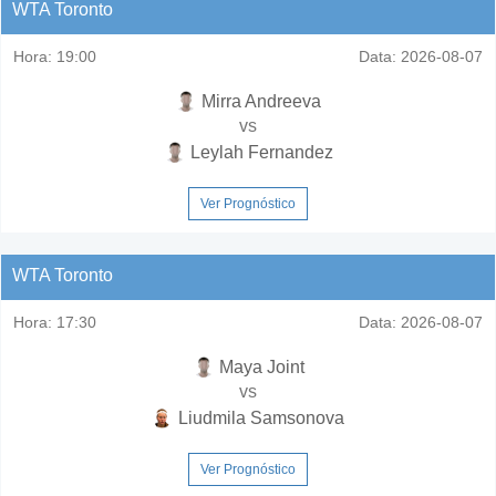
WTA Toronto
Hora:
19:00
Data:
2026-08-07
Mirra Andreeva
vs
Leylah Fernandez
Ver Prognóstico
WTA Toronto
Hora:
17:30
Data:
2026-08-07
Maya Joint
vs
Liudmila Samsonova
Ver Prognóstico