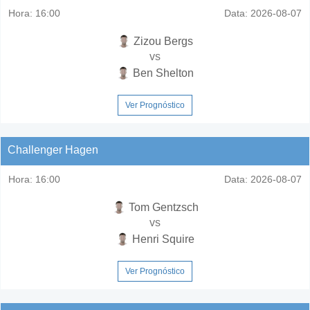
Hora:
16:00
Data:
2026-08-07
Zizou Bergs
vs
Ben Shelton
Ver Prognóstico
Challenger Hagen
Hora:
16:00
Data:
2026-08-07
Tom Gentzsch
vs
Henri Squire
Ver Prognóstico