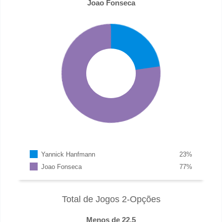
Joao Fonseca
Yannick Hanfmann
23
%
Joao Fonseca
77
%
Total de Jogos 2-Opções
Menos de 22.5