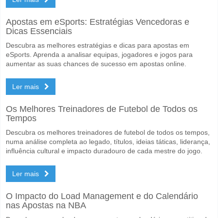
Apostas em eSports: Estratégias Vencedoras e
Dicas Essenciais
Descubra as melhores estratégias e dicas para apostas em
eSports. Aprenda a analisar equipas, jogadores e jogos para
aumentar as suas chances de sucesso em apostas online.
Ler mais
Os Melhores Treinadores de Futebol de Todos os
Tempos
Descubra os melhores treinadores de futebol de todos os tempos,
numa análise completa ao legado, títulos, ideias táticas, liderança,
influência cultural e impacto duradouro de cada mestre do jogo.
Ler mais
O Impacto do Load Management e do Calendário
nas Apostas na NBA