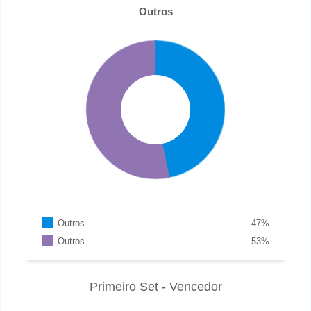
Outros
Outros
47
%
Outros
53
%
Primeiro Set - Vencedor