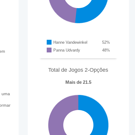
Hanne Vandewinkel
52
%
Panna Udvardy
48
%
 em
dy?
Total de Jogos 2-Opções
Mais de 21.5
m uma
formar