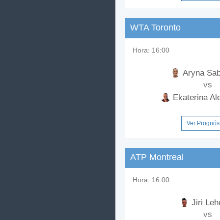
WTA Toronto
Hora:
16:00
Aryna Sa
vs
Ekaterina Al
Ver Prognós
ATP Montreal
Hora:
16:00
Jiri Le
vs