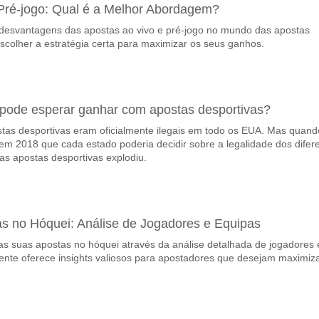
 Pré-jogo: Qual é a Melhor Abordagem?
desvantagens das apostas ao vivo e pré-jogo no mundo das apostas
scolher a estratégia certa para maximizar os seus ganhos.
pode esperar ganhar com apostas desportivas?
tas desportivas eram oficialmente ilegais em todo os EUA. Mas quand
em 2018 que cada estado poderia decidir sobre a legalidade dos difer
 das apostas desportivas explodiu.
s no Hóquei: Análise de Jogadores e Equipas
s suas apostas no hóquei através da análise detalhada de jogadores 
ente oferece insights valiosos para apostadores que desejam maximiz