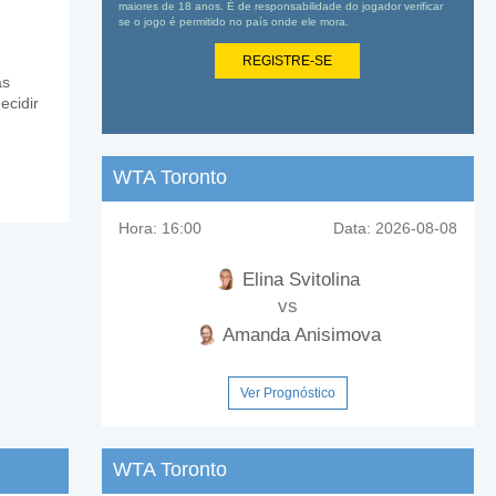
maiores de 18 anos. É de responsabilidade do jogador verificar
se o jogo é permitido no país onde ele mora.
REGISTRE-SE
as
ecidir
WTA Toronto
Hora:
16:00
Data:
2026-08-08
Elina Svitolina
vs
Amanda Anisimova
Ver Prognóstico
WTA Toronto