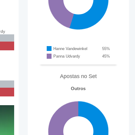
rdy
Hanne Vandewinkel
55
%
Panna Udvardy
45
%
Apostas no Set
Outros