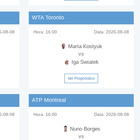
WTA Toronto
-08-08
Hora:
16:00
Data:
2026-08-08
Marta Kostyuk
vs
Iga Swiatek
Ver Prognóstico
ATP Montreal
-08-08
Hora:
16:00
Data:
2026-08-08
Nuno Borges
vs