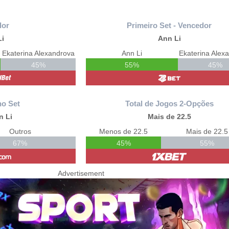
dor
Primeiro Set - Vencedor
Li
Ann Li
Ekaterina Alexandrova
Ann Li
Ekaterina Alex
45%
55%
45%
no Set
Total de Jogos 2-Opções
n Li
Mais de 22.5
Outros
Menos de 22.5
Mais de 22.5
67%
45%
55%
Advertisement