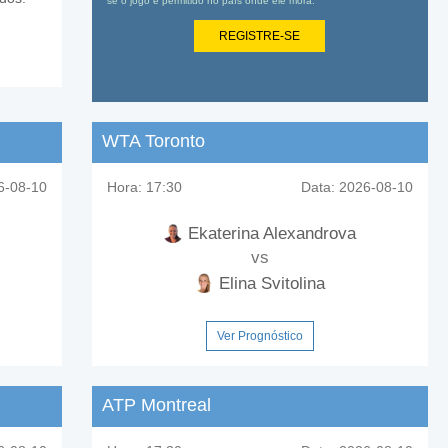
se o jogo é permitido no país onde ele mora.
REGISTRE-SE
WTA Toronto
-08-10
Hora:
17:30
Data:
2026-08-10
Ekaterina Alexandrova
vs
Elina Svitolina
Ver Prognóstico
ATP Montreal