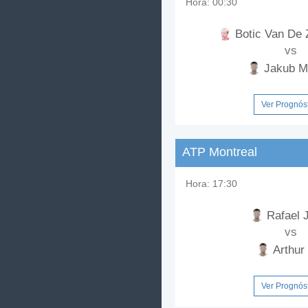
Hora:
00:30
Botic Van De 
vs
Jakub M
Ver Prognós
ATP Montreal
Hora:
17:30
Rafael 
vs
Arthur 
Ver Prognós