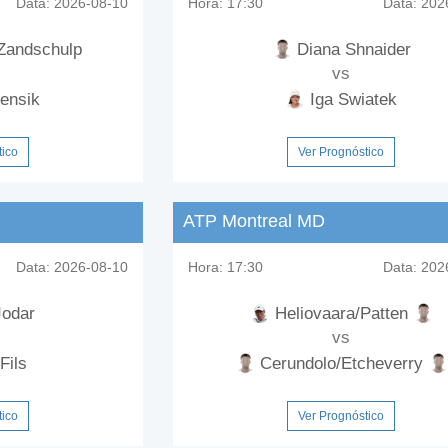
Data:
2026-08-10
Hora:
17:30
Data:
2026
Zandschulp
Diana Shnaider
vs
ensik
Iga Swiatek
tico
Ver Prognóstico
ATP Montreal MD
Data:
2026-08-10
Hora:
17:30
Data:
2026
Jodar
Heliovaara/Patten
vs
Fils
Cerundolo/Etcheverry
tico
Ver Prognóstico