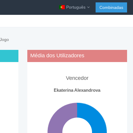
Português
Combinadas
 Jogo
Média dos Utilizadores
Vencedor
Ekaterina Alexandrova