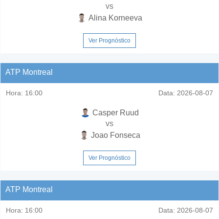
vs
Alina Korneeva
Ver Prognóstico
ATP Montreal
Hora:
16:00
Data:
2026-08-07
Casper Ruud
vs
Joao Fonseca
Ver Prognóstico
ATP Montreal
Hora:
16:00
Data:
2026-08-07