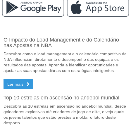
Facebook
Telegram
Instagram
Quando é a partida entre Cameron Norrie v Mariano N
O Impacto do Load Management e do Calendário
A partida entre Cameron Norrie v Mariano Navone 20 May 2026 10:00
nas Apostas na NBA
Quem é o time favorito para vencer entre Cameron Nor
Descubra como o load management e o calendário competitivo da
Mariano Navone para o Vencedor do jogo, com a probabilidade de 5
NBA influenciam diretamente o desempenho das equipas e os
resultados das apostas. Aprenda a identificar oportunidades e
ajustar as suas apostas diárias com estratégias inteligentes.
Ler mais
Top 10 estrelas em ascensão no andebol mundial
Descubra as 10 estrelas em ascensão no andebol mundial, desde
goleadores explosivos até criadores de jogo de elite, e veja quais
os jovens talentos que estão prestes a moldar o futuro deste
desporto.