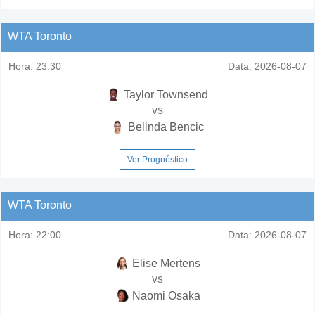
WTA Toronto
Hora:
23:30
Data:
2026-08-07
Taylor Townsend
vs
Belinda Bencic
Ver Prognóstico
WTA Toronto
Hora:
22:00
Data:
2026-08-07
Elise Mertens
vs
Naomi Osaka