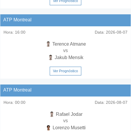
Ver Prognóstico
ATP Montreal
Hora:
16:00
Data:
2026-08-07
Terence Atmane
vs
Jakub Mensik
Ver Prognóstico
ATP Montreal
Hora:
00:00
Data:
2026-08-07
Rafael Jodar
vs
Lorenzo Musetti