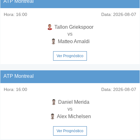
ATP Montreal
Hora:
16:00
Data:
2026-08-07
Tallon Griekspoor
vs
Matteo Arnaldi
Ver Prognóstico
ATP Montreal
Hora:
16:00
Data:
2026-08-07
Daniel Merida
vs
Alex Michelsen
Ver Prognóstico