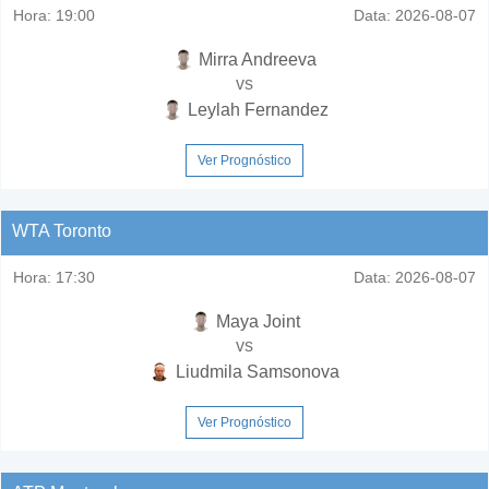
Hora:
19:00
Data:
2026-08-07
Mirra Andreeva
vs
Leylah Fernandez
Ver Prognóstico
WTA Toronto
Hora:
17:30
Data:
2026-08-07
Maya Joint
vs
Liudmila Samsonova
Ver Prognóstico