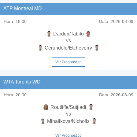
ATP Montreal MD
Hora:
18:00
Data:
2026-08-09
Darderi/Tabilo
vs
Cerundolo/Etcheverry
Ver Prognóstico
WTA Toronto WD
Hora:
20:00
Data:
2026-08-09
Routliffe/Sutjiadi
vs
Mihalikova/Nicholls
Ver Prognóstico