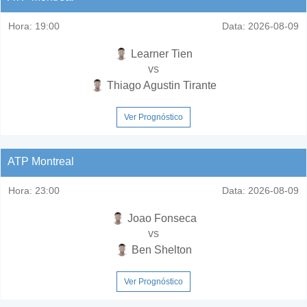
Hora:
19:00
Data:
2026-08-09
Learner Tien
vs
Thiago Agustin Tirante
Ver Prognóstico
ATP Montreal
Hora:
23:00
Data:
2026-08-09
Joao Fonseca
vs
Ben Shelton
Ver Prognóstico