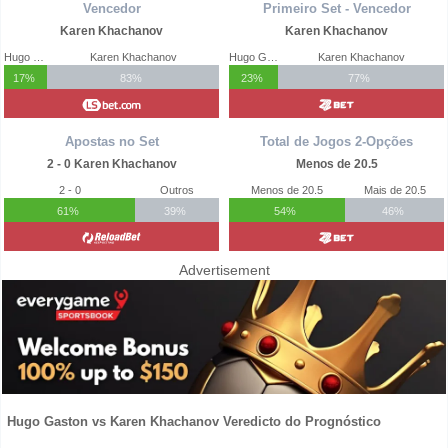
Vencedor
Primeiro Set - Vencedor
Karen Khachanov
Karen Khachanov
Hugo Gaston
Karen Khachanov
Hugo Gaston
Karen Khachanov
17%
83%
23%
77%
Apostas no Set
Total de Jogos 2-Opções
2 - 0 Karen Khachanov
Menos de 20.5
2 - 0
Outros
Menos de 20.5
Mais de 20.5
61%
39%
54%
46%
Advertisement
Hugo Gaston vs Karen Khachanov Veredicto do Prognóstico