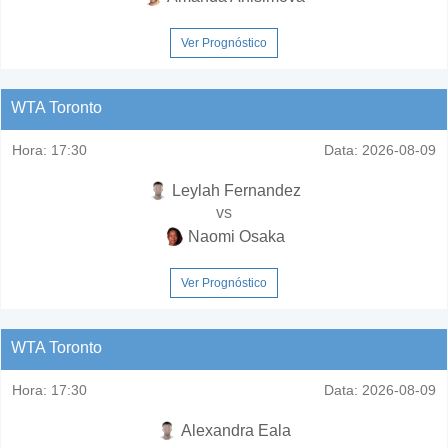
Ver Prognóstico
WTA Toronto
Hora:
17:30
Data:
2026-08-09
Leylah Fernandez
vs
Naomi Osaka
Ver Prognóstico
WTA Toronto
Hora:
17:30
Data:
2026-08-09
Alexandra Eala