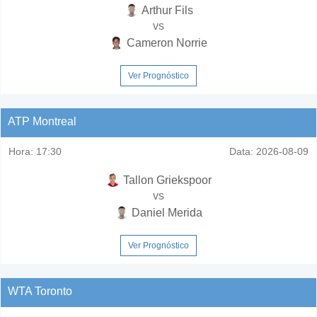
Arthur Fils
vs
Cameron Norrie
Ver Prognóstico
ATP Montreal
Hora:
17:30
Data:
2026-08-09
Tallon Griekspoor
vs
Daniel Merida
Ver Prognóstico
WTA Toronto