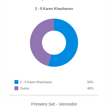
2 - 0 Karen Khachanov
2 - 0 Karen Khachanov
54
%
Outros
46
%
Primeiro Set - Vencedor