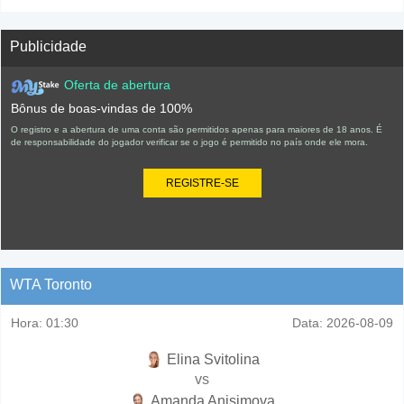
Publicidade
Oferta de abertura
Bônus de boas-vindas de 100%
O registro e a abertura de uma conta são permitidos apenas para maiores de 18 anos. É
de responsabilidade do jogador verificar se o jogo é permitido no país onde ele mora.
REGISTRE-SE
WTA Toronto
Hora:
01:30
Data:
2026-08-09
Elina Svitolina
vs
Amanda Anisimova