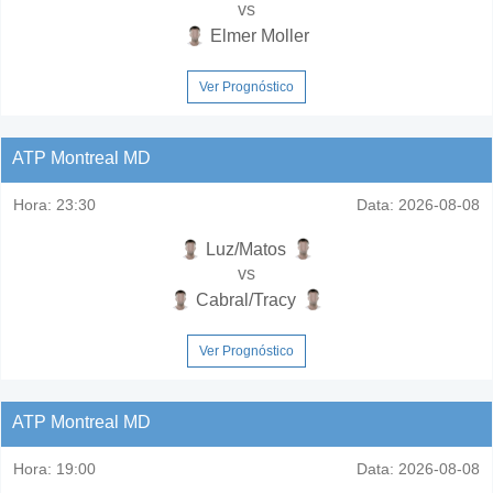
vs
Elmer Moller
Ver Prognóstico
ATP Montreal MD
Hora:
23:30
Data:
2026-08-08
Luz/Matos
vs
Cabral/Tracy
Ver Prognóstico
ATP Montreal MD
Hora:
19:00
Data:
2026-08-08