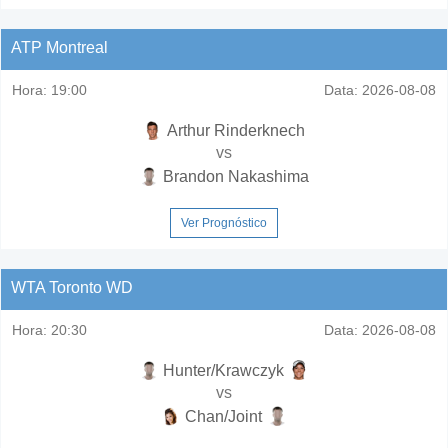
ATP Montreal
Hora:
19:00
Data:
2026-08-08
Arthur Rinderknech
vs
Brandon Nakashima
Ver Prognóstico
WTA Toronto WD
Hora:
20:30
Data:
2026-08-08
Hunter/Krawczyk
vs
Chan/Joint