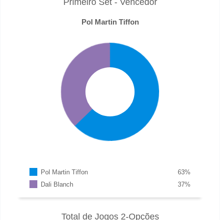
Primeiro Set - Vencedor
Pol Martin Tiffon
Pol Martin Tiffon
63
%
Dali Blanch
37
%
Total de Jogos 2-Opções