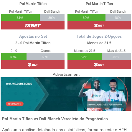
Pol Martin Tiffon
Pol Martin Tiffon
Pol Martin Tiffon
Dali Blanch
Pol Martin Tiffon
Dali Blanch
61%
39%
60%
40%
Apostas no Set
Total de Jogos 2-Opções
2 - 0 Pol Martin Tiffon
Menos de 21.5
2 - 0
Outros
Menos de 21.5
Mais de 21.5
40%
60%
54%
46%
Advertisement
Pol Martin Tiffon vs Dali Blanch Veredicto do Prognóstico
Após uma análise detalhada das estatísticas, forma recente e H2H