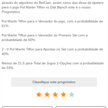
através do algoritmo do BetClan, assim como das dicas de tipsters
para o jogo Pol Martin Tiffon vs Dali Blanch este é o nosso
Prognóstico:
Pol Martin Tiffon para o Vencedor do jogo, com a probabilidade de
61%.
Pol Martin Tiffon para o Vencedor do Primeiro Set com a
probabilidade de 60%.
2 - 0 Pol Martin Tiffon para Apostas no Set com a probabilidade de
40%.
Menos de 21.5 para Total de Jogos 2-Opções com a probabilidade
de 54%.
Classifique este prognóstico