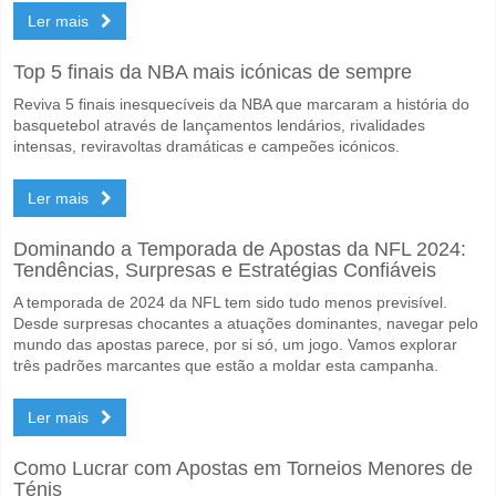
Ler mais
Top 5 finais da NBA mais icónicas de sempre
Reviva 5 finais inesquecíveis da NBA que marcaram a história do
basquetebol através de lançamentos lendários, rivalidades
intensas, reviravoltas dramáticas e campeões icónicos.
Ler mais
Dominando a Temporada de Apostas da NFL 2024:
Tendências, Surpresas e Estratégias Confiáveis
A temporada de 2024 da NFL tem sido tudo menos previsível.
Desde surpresas chocantes a atuações dominantes, navegar pelo
mundo das apostas parece, por si só, um jogo. Vamos explorar
três padrões marcantes que estão a moldar esta campanha.
Ler mais
Como Lucrar com Apostas em Torneios Menores de
Ténis