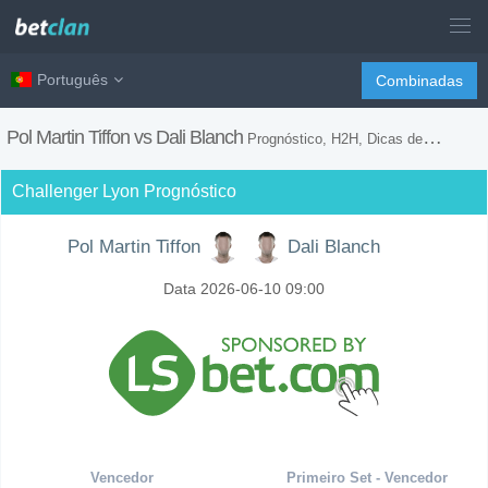
Português
Combinadas
Pol Martin Tiffon vs Dali Blanch
Prognóstico, H2H, Dicas de Apostas e Previsão do Jogo
Challenger Lyon Prognóstico
Pol Martin Tiffon
Dali Blanch
Data 2026-06-10 09:00
Vencedor
Primeiro Set - Vencedor