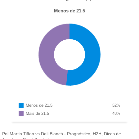
Menos de 21.5
Menos de 21.5
52
%
Mais de 21.5
48
%
Pol Martin Tiffon vs Dali Blanch - Prognóstico, H2H, Dicas de