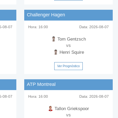
Challenger Hagen
-08-07
Hora:
16:00
Data:
2026-08-07
Tom Gentzsch
vs
Henri Squire
Ver Prognóstico
ATP Montreal
-08-07
Hora:
16:00
Data:
2026-08-07
Tallon Griekspoor
vs