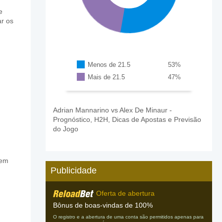
e
ar os
Menos de 21.5
53
%
Mais de 21.5
47
%
Adrian Mannarino vs Alex De Minaur -
Prognóstico, H2H, Dicas de Apostas e Previsão
do Jogo
 em
Publicidade
Oferta de abertura
Bônus de boas-vindas de 100%
O registro e a abertura de uma conta são permitidos apenas para