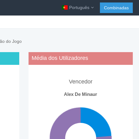
Português
Combinadas
são do Jogo
Média dos Utilizadores
Vencedor
Alex De Minaur