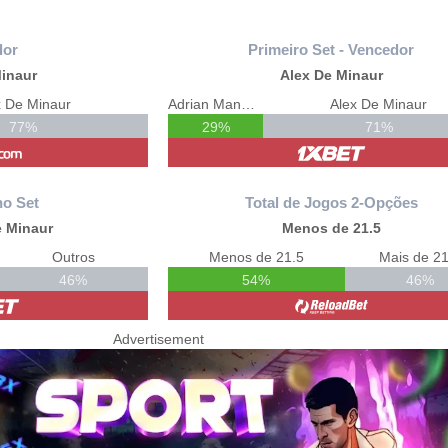
dor
Primeiro Set - Vencedor
inaur
Alex De Minaur
x De Minaur
Adrian Mannarino
Alex De Minaur
77%
29%
71%
no Set
Total de Jogos 2-Opções
e Minaur
Menos de 21.5
Outros
Menos de 21.5
Mais de 21
46%
54%
46%
Advertisement