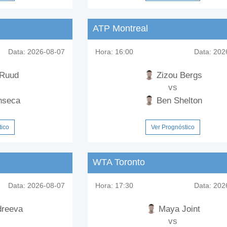
ATP Montreal
Data:
2026-08-07
Hora:
16:00
Data:
2026
 Ruud
Zizou Bergs
vs
nseca
Ben Shelton
tico
Ver Prognóstico
WTA Toronto
Data:
2026-08-07
Hora:
17:30
Data:
2026
dreeva
Maya Joint
vs