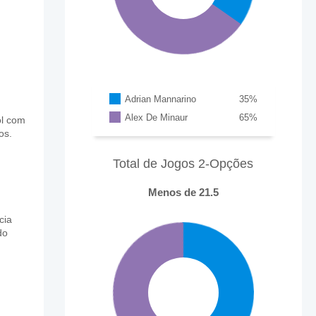
Adrian Mannarino
35
%
Alex De Minaur
65
%
ol com
os.
Total de Jogos 2-Opções
Menos de 21.5
cia
do