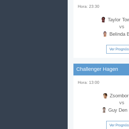
Hora:
23:30
Taylor T
vs
Belinda 
Ver Prognós
Challenger Hagen
Hora:
13:00
Zsombor
vs
Guy Den
Ver Prognós