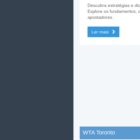
Descubra estratégias e di
Explore os fundamentos, o
apostadores.
Ler mais
WTA Toronto