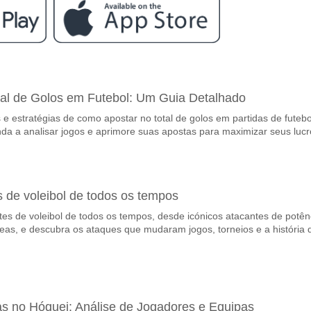
ram
tre Adrian Mannarino v Alex De Minaur?
al de Golos em Futebol: Um Guia Detalhado
narino v Alex De Minaur 13 June 2026 14:00 UK time.
 e estratégias de como apostar no total de golos em partidas de futeb
o para vencer entre Adrian Mannarino v Alex De Minaur?
nda a analisar jogos e aprimore suas apostas para maximizar seus lucr
edor do jogo, com a probabilidade de 77%
 de voleibol de todos os tempos
es de voleibol de todos os tempos, desde icónicos atacantes de potên
eas, e descubra os ataques que mudaram jogos, torneios e a história 
s no Hóquei: Análise de Jogadores e Equipas