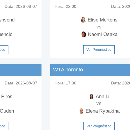
Data:
2026-08-07
Hora:
22:00
Data:
2026
ownsend
Elise Mertens
vs
Bencic
Naomi Osaka
tico
Ver Prognóstico
WTA Toronto
Data:
2026-08-07
Hora:
17:30
Data:
2026
 Piros
Ann Li
vs
 Ouden
Elena Rybakina
tico
Ver Prognóstico