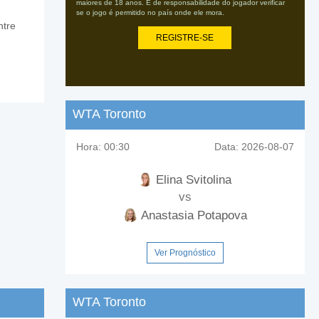
maiores de 18 anos. É de responsabilidade do jogador verificar
se o jogo é permitido no país onde ele mora.
ntre
REGISTRE-SE
WTA Toronto
Hora:
00:30
Data:
2026-08-07
Elina Svitolina
vs
Anastasia Potapova
Ver Prognóstico
WTA Toronto