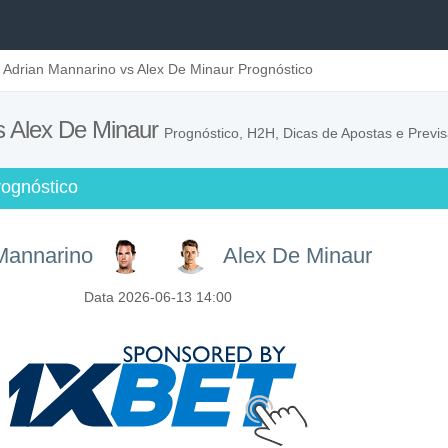
Adrian Mannarino vs Alex De Minaur Prognóstico
s Alex De Minaur
Prognóstico, H2H, Dicas de Apostas e Previ
ognóstico
Mannarino
Alex De Minaur
Data 2026-06-13 14:00