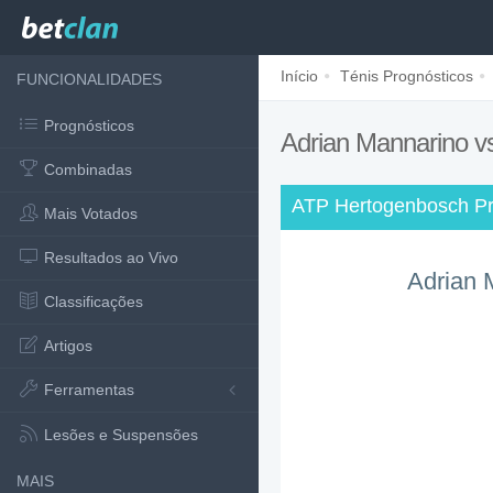
Início
Ténis Prognósticos
FUNCIONALIDADES
Prognósticos
Adrian Mannarino v
Combinadas
ATP Hertogenbosch Pr
Mais Votados
Resultados ao Vivo
Adrian 
Classificações
Artigos
Ferramentas
Lesões e Suspensões
MAIS