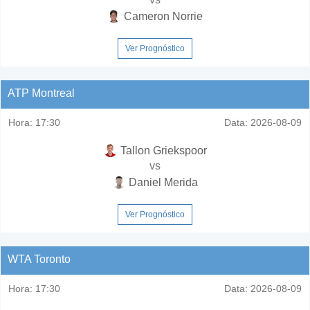
Cameron Norrie
Ver Prognóstico
ATP Montreal
Hora:
17:30
Data:
2026-08-09
Tallon Griekspoor
vs
Daniel Merida
Ver Prognóstico
WTA Toronto
Hora:
17:30
Data:
2026-08-09