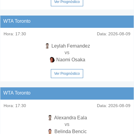
Ver Prognóstico
WTA Toronto
Hora:
17:30
Data:
2026-08-09
Leylah Fernandez
vs
Naomi Osaka
Ver Prognóstico
WTA Toronto
Hora:
17:30
Data:
2026-08-09
Alexandra Eala
vs
Belinda Bencic