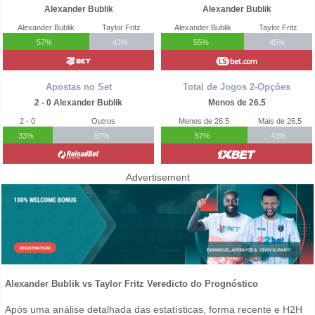
Alexander Bublik
Alexander Bublik
Alexander Bublik
Taylor Fritz
Alexander Bublik
Taylor Fritz
57%
43%
55%
45%
Apostas no Set
Total de Jogos 2-Opções
2 - 0 Alexander Bublik
Menos de 26.5
2 - 0
Outros
Menos de 26.5
Mais de 26.5
33%
67%
57%
43%
Advertisement
Alexander Bublik vs Taylor Fritz Veredicto do Prognóstico
Após uma análise detalhada das estatísticas, forma recente e H2H