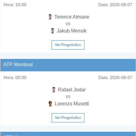
Hora:
16:00
Data:
2026-08-07
Terence Atmane
vs
Jakub Mensik
Ver Prognóstico
ATP Montreal
Hora:
00:00
Data:
2026-08-07
Rafael Jodar
vs
Lorenzo Musetti
Ver Prognóstico