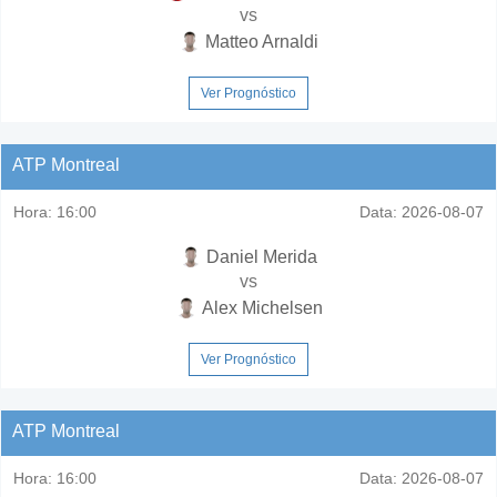
vs
Matteo Arnaldi
Ver Prognóstico
ATP Montreal
Hora:
16:00
Data:
2026-08-07
Daniel Merida
vs
Alex Michelsen
Ver Prognóstico
ATP Montreal
Hora:
16:00
Data:
2026-08-07