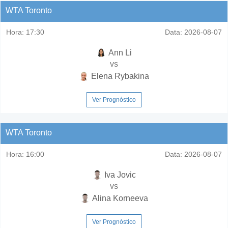
WTA Toronto
Hora:
17:30
Data:
2026-08-07
Ann Li
vs
Elena Rybakina
Ver Prognóstico
WTA Toronto
Hora:
16:00
Data:
2026-08-07
Iva Jovic
vs
Alina Korneeva
Ver Prognóstico