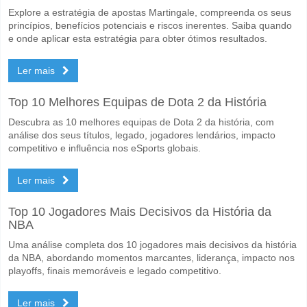
Explore a estratégia de apostas Martingale, compreenda os seus
princípios, benefícios potenciais e riscos inerentes. Saiba quando
e onde aplicar esta estratégia para obter ótimos resultados.
Ler mais
Top 10 Melhores Equipas de Dota 2 da História
Descubra as 10 melhores equipas de Dota 2 da história, com
análise dos seus títulos, legado, jogadores lendários, impacto
competitivo e influência nos eSports globais.
Ler mais
Top 10 Jogadores Mais Decisivos da História da
NBA
Uma análise completa dos 10 jogadores mais decisivos da história
da NBA, abordando momentos marcantes, liderança, impacto nos
playoffs, finais memoráveis e legado competitivo.
Ler mais