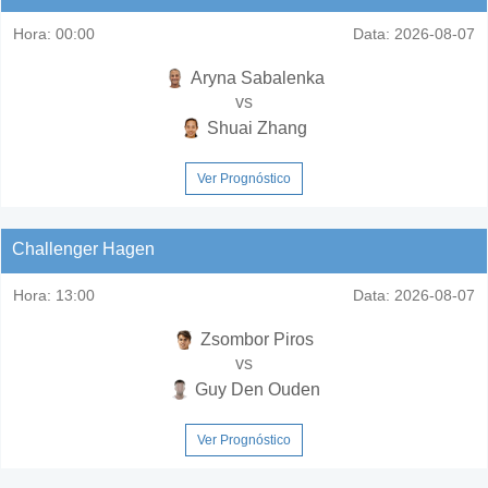
Hora:
00:00
Data:
2026-08-07
Aryna Sabalenka
vs
Shuai Zhang
Ver Prognóstico
Challenger Hagen
Hora:
13:00
Data:
2026-08-07
Zsombor Piros
vs
Guy Den Ouden
Ver Prognóstico