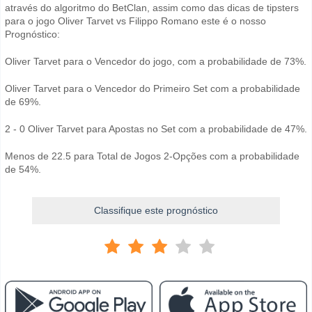
através do algoritmo do BetClan, assim como das dicas de tipsters
para o jogo Oliver Tarvet vs Filippo Romano este é o nosso
Prognóstico:
Oliver Tarvet para o Vencedor do jogo, com a probabilidade de 73%.
Oliver Tarvet para o Vencedor do Primeiro Set com a probabilidade
de 69%.
2 - 0 Oliver Tarvet para Apostas no Set com a probabilidade de 47%.
Menos de 22.5 para Total de Jogos 2-Opções com a probabilidade
de 54%.
Classifique este prognóstico