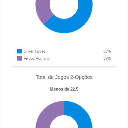
Oliver Tarvet
63
%
Filippo Romano
37
%
Total de Jogos 2-Opções
Menos de 22.5