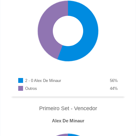
2 - 0 Alex De Minaur
56
%
Outros
44
%
Primeiro Set - Vencedor
Alex De Minaur