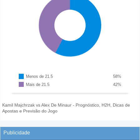
Menos de 21.5
58
%
Mais de 21.5
42
%
Kamil Majchrzak vs Alex De Minaur - Prognóstico, H2H, Dicas de
Apostas e Previsão do Jogo
Publicidade