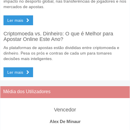
impacto no desporto global, nas transferências de jogadores e nos
mercados de apostas.
Ler mais
Criptomoeda vs. Dinheiro: O que é Melhor para
Apostar Online Este Ano?
As plataformas de apostas estão divididas entre criptomoeda e
dinheiro. Pesa os prós e contras de cada um para tomares
decisões mais inteligentes.
Ler mais
Média dos Utilizadores
Vencedor
Alex De Minaur