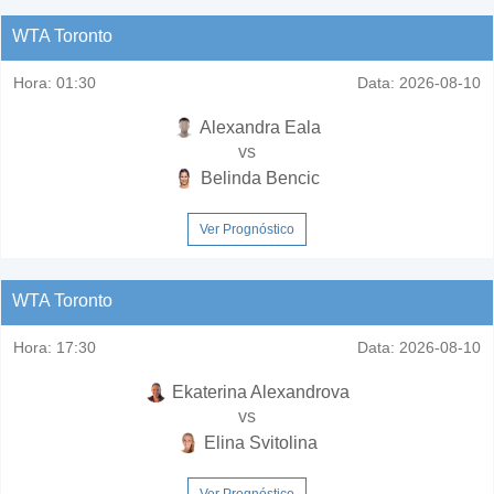
WTA Toronto
Hora:
01:30
Data:
2026-08-10
Alexandra Eala
vs
Belinda Bencic
Ver Prognóstico
WTA Toronto
Hora:
17:30
Data:
2026-08-10
Ekaterina Alexandrova
vs
Elina Svitolina