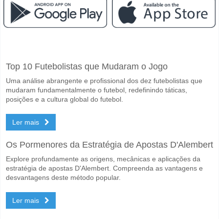
Facebook
Telegram
Instagram
Quando é a partida entre Kamil Majchrzak v Alex De Mi
Top 10 Futebolistas que Mudaram o Jogo
A partida entre Kamil Majchrzak v Alex De Minaur 14 June 2026 13:30
Uma análise abrangente e profissional dos dez futebolistas que
Quem é o time favorito para vencer entre Kamil Majchr
mudaram fundamentalmente o futebol, redefinindo táticas,
Alex De Minaur para o Vencedor do jogo, com a probabilidade de 80%
posições e a cultura global do futebol.
Ler mais
Os Pormenores da Estratégia de Apostas D'Alembert
Explore profundamente as origens, mecânicas e aplicações da
estratégia de apostas D'Alembert. Compreenda as vantagens e
desvantagens deste método popular.
Ler mais