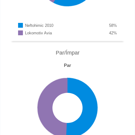
Neftohimic 2010
58
%
Lokomotiv Avia
42
%
Par/Ímpar
Par