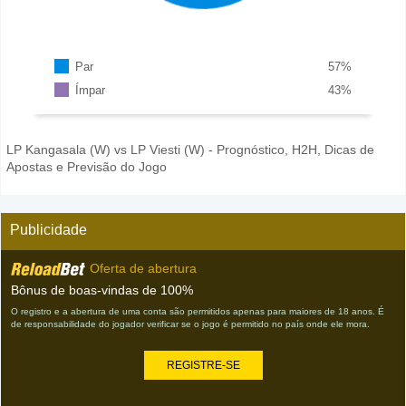
Par
57
%
Ímpar
43
%
LP Kangasala (W) vs LP Viesti (W) - Prognóstico, H2H, Dicas de
Apostas e Previsão do Jogo
Publicidade
Oferta de abertura
Bônus de boas-vindas de 100%
O registro e a abertura de uma conta são permitidos apenas para maiores de 18 anos. É
de responsabilidade do jogador verificar se o jogo é permitido no país onde ele mora.
REGISTRE-SE