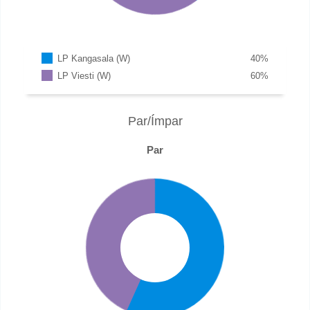
LP Kangasala (W)
40
%
LP Viesti (W)
60
%
Par/Ímpar
Par