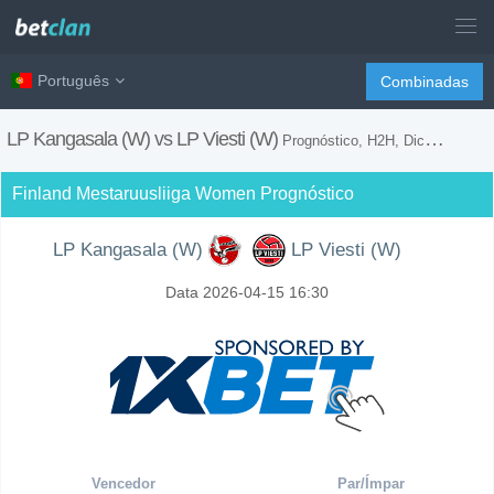
Português
Combinadas
LP Kangasala (W) vs LP Viesti (W)
Prognóstico, H2H, Dicas de Apostas e Previsão do Jogo
Finland Mestaruusliiga Women Prognóstico
LP Kangasala (W)
LP Viesti (W)
Data 2026-04-15 16:30
Vencedor
Par/Ímpar