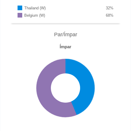
Thailand (W)
32
%
Belgium (W)
68
%
Par/Ímpar
Ímpar