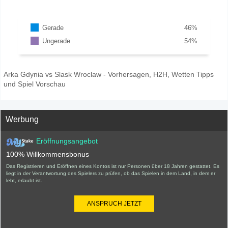
Gerade
46
%
Ungerade
54
%
Arka Gdynia vs Slask Wroclaw - Vorhersagen, H2H, Wetten Tipps
und Spiel Vorschau
Werbung
Eröffnungsangebot
100% Willkommensbonus
Das Registrieren und Eröffnen eines Kontos ist nur Personen über 18 Jahren gestattet. Es
liegt in der Verantwortung des Spielers zu prüfen, ob das Spielen in dem Land, in dem er
lebt, erlaubt ist.
ANSPRUCH JETZT