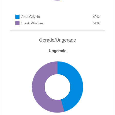
Arka Gdynia
49
%
Slask Wroclaw
51
%
Gerade/Ungerade
Ungerade