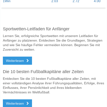
1Win
2.03
2.72
4.00
Facebook
Telegram
Instagram
Wann ist das Spiel zwischen Quilmes v Gimnasia y Tiro
Sportwetten-Leitfaden für Anfänger
Das Spiel zwischen Quilmes v Gimnasia y Tiro 13 June 2026 21:00.
Lernen Sie, erfolgreiche Sportwetten mit unserem Leitfaden für
Wer ist das Lieblingsteam, zwischen dem zu gewinnen i
Anfänger zu platzieren. Entdecken Sie die Grundlagen, Strategien
Quilmes für den Gewinner den Spiel, mit einer Wahrscheinlichkeit von
und wie Sie häufige Fehler vermeiden können. Beginnen Sie mit
Zuversicht zu wetten.
Werden beide Teams im Spiel punkten Quilmes v Gimna
Weiterlesen
Nein für Beide Teams Erzielen, mit einem Prozentsatz von 69%.
Wofür ist die richtige Ergebnisprognose Quilmes v Gimn
Die 10 besten Fußballkapitäne aller Zeiten
Auf der riskanten Seite, können Sie das Korrektes Ergebnis von versu
Entdecken Sie die 10 besten Fußballkapitäne aller Zeiten, mit
einer vollständigen Analyse ihrer Führungsqualitäten, Erfolge, ihres
Einflusses, ihrer Persönlichkeit und ihres bleibenden
Vermächtnisses im Weltfußball.
Weiterlesen