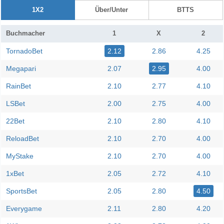
1X2
Über/Unter
BTTS
Buchmacher
1
X
2
TornadoBet
2.12
2.86
4.25
Megapari
2.07
2.95
4.00
RainBet
2.10
2.77
4.10
LSBet
2.00
2.75
4.00
22Bet
2.10
2.80
4.10
ReloadBet
2.10
2.70
4.00
MyStake
2.10
2.70
4.00
1xBet
2.05
2.72
4.10
SportsBet
2.05
2.80
4.50
Everygame
2.11
2.80
4.20