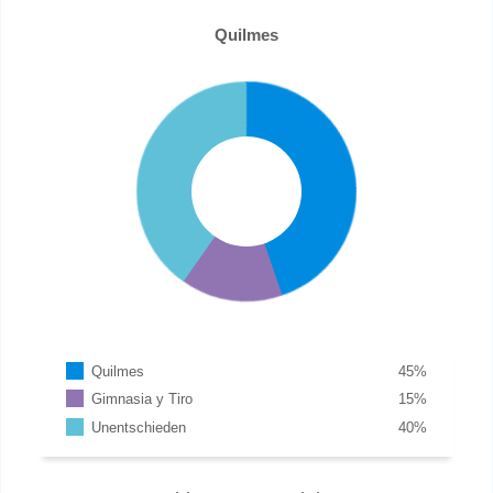
Quilmes
Quilmes
45
%
Gimnasia y Tiro
15
%
Unentschieden
40
%