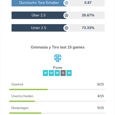
Durchschn Tore Erhalten
0.87
Über 2.5
26.67%
Unter 2.5
73.33%
Gimnasia y Tiro last 15 games
Form
W
W
W
D
W
Gewinnt
6/15
Unentschieden
4/15
Niederlagen
5/15