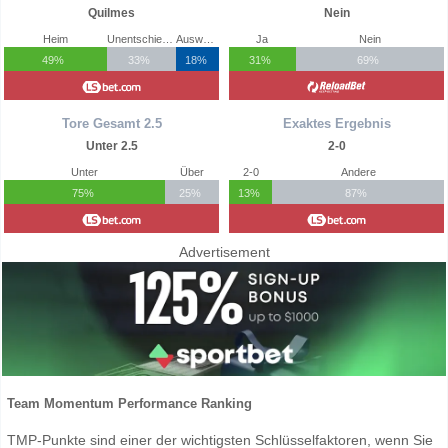
Quilmes
Nein
Heim
Unentschieden
Auswärts
Ja
Nein
49%
33%
18%
31%
69%
Tore Gesamt 2.5
Exaktes Ergebnis
Unter 2.5
2-0
Unter
Über
2-0
Andere
75%
25%
13%
87%
Advertisement
Team Momentum Performance Ranking
TMP-Punkte sind einer der wichtigsten Schlüsselfaktoren, wenn Sie