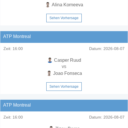
Alina Korneeva
Sehen Vorhersage
ATP Montreal
Zeit:
16:00
Datum:
2026-08-07
Casper Ruud
vs
Joao Fonseca
Sehen Vorhersage
ATP Montreal
Zeit:
16:00
Datum:
2026-08-07