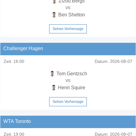
Zizou Bergs
vs
Ben Shelton
Sehen Vorhersage
Challenger Hagen
Zeit:
16:00
Datum:
2026-08-07
Tom Gentzsch
vs
Henri Squire
Sehen Vorhersage
WTA Toronto
Zeit:
19:00
Datum:
2026-08-07