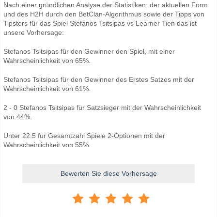
Nach einer gründlichen Analyse der Statistiken, der aktuellen Form
und des H2H durch den BetClan-Algorithmus sowie der Tipps von
Tipsters für das Spiel Stefanos Tsitsipas vs Learner Tien das ist
unsere Vorhersage:
Stefanos Tsitsipas für den Gewinner den Spiel, mit einer
Wahrscheinlichkeit von 65%.
Stefanos Tsitsipas für den Gewinner des Erstes Satzes mit der
Wahrscheinlichkeit von 61%.
2 - 0 Stefanos Tsitsipas für Satzsieger mit der Wahrscheinlichkeit
von 44%.
Unter 22.5 für Gesamtzahl Spiele 2-Optionen mit der
Wahrscheinlichkeit von 55%.
Bewerten Sie diese Vorhersage