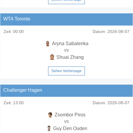
WTA Toronto
Zeit:
00:00
Datum:
2026-08-07
Aryna Sabalenka
vs
Shuai Zhang
Sehen Vorhersage
Challenger Hagen
Zeit:
13:00
Datum:
2026-08-07
Zsombor Piros
vs
Guy Den Ouden