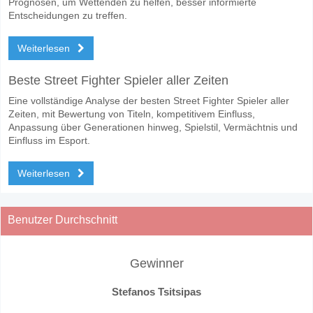
Prognosen, um Wettenden zu helfen, besser informierte
Entscheidungen zu treffen.
Weiterlesen
Beste Street Fighter Spieler aller Zeiten
Eine vollständige Analyse der besten Street Fighter Spieler aller
Zeiten, mit Bewertung von Titeln, kompetitivem Einfluss,
Anpassung über Generationen hinweg, Spielstil, Vermächtnis und
Einfluss im Esport.
Weiterlesen
Benutzer Durchschnitt
Gewinner
Stefanos Tsitsipas