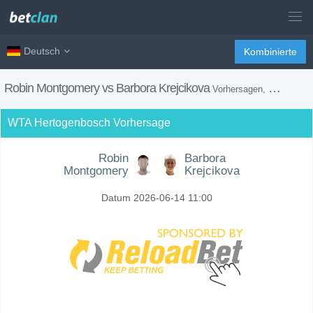
Deutsch
Kombinierte
Robin Montgomery vs Barbora Krejcikova
Vorhersagen, H2H, Wetten Tipps und Spiel Vorschau
WTA Hertogenbosch Vorhersage
Robin
Barbora
Montgomery
Krejcikova
Datum 2026-06-14 11:00