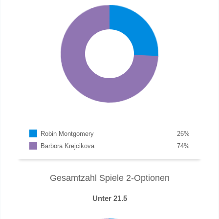
Robin Montgomery
26
%
Barbora Krejcikova
74
%
Gesamtzahl Spiele 2-Optionen
Unter 21.5