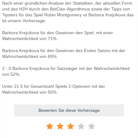
Nach einer gründlichen Analyse der Statistiken, der aktuellen Form
und des H2H durch den BetClan-Algorithmus sowie der Tipps von
Tipsters für das Spiel Robin Montgomery vs Barbora Krejcikova das
ist unsere Vorhersage:
Barbora Krejcikova für den Gewinner den Spiel, mit einer
Wahrscheinlichkeit von 71%.
Barbora Krejcikova für den Gewinner des Erstes Satzes mit der
Wahrscheinlichkeit von 69%.
2 - 0 Barbora Krejcikova für Satzsieger mit der Wahrscheinlichkeit
von 52%.
Unter 21.5 für Gesamtzahl Spiele 2-Optionen mit der
Wahrscheinlichkeit von 55%.
Bewerten Sie diese Vorhersage