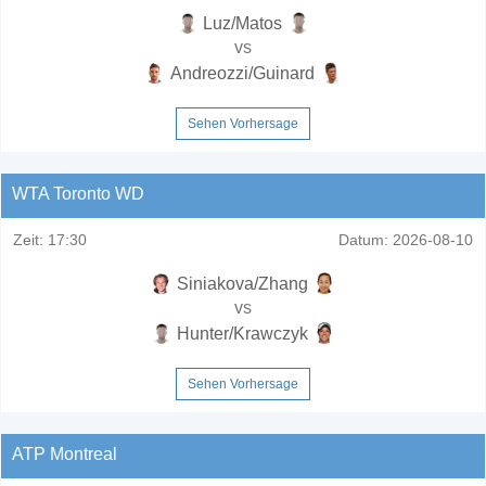
Luz/Matos
vs
Andreozzi/Guinard
Sehen Vorhersage
WTA Toronto WD
Zeit:
17:30
Datum:
2026-08-10
Siniakova/Zhang
vs
Hunter/Krawczyk
Sehen Vorhersage
ATP Montreal