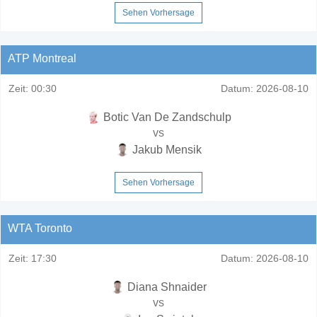
Sehen Vorhersage
ATP Montreal
Zeit:
00:30
Datum:
2026-08-10
Botic Van De Zandschulp
vs
Jakub Mensik
Sehen Vorhersage
WTA Toronto
Zeit:
17:30
Datum:
2026-08-10
Diana Shnaider
vs