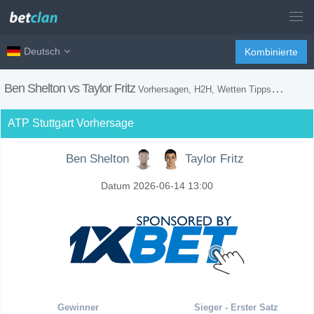
Deutsch
Kombinierte
Ben Shelton vs Taylor Fritz
Vorhersagen, H2H, Wetten Tipps und Spiel Vorschau
ATP Stuttgart Vorhersage
Ben Shelton
Taylor Fritz
Datum 2026-06-14 13:00
Gewinner
Sieger - Erster Satz