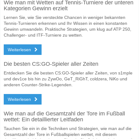
Wie man mit Wetten auf Tennis-Turniere der unteren
Kategorien Gewinn erzielt
Lernen Sie, wie Sie versteckte Chancen in weniger bekannten
Tennis-Turnieren erkennen und Ihr Wissen in einen konstanten
Gewinn umwandeln. Praktische Strategien, um klug auf ATP 250,
Challenger- und ITF-Turniere zu wetten.
Weiterlesen
Die besten CS:GO-Spieler aller Zeiten
Entdecken Sie die besten CS:GO-Spieler aller Zeiten, von s1mple
und dev1ce bis hin zu ZywOo, GeT_RiGhT, coldzera, NiKo und
anderen Counter-Strike-Legenden.
Weiterlesen
Wie man auf die Gesamtzahl der Tore im Fußball
wettet: Ein detaillierter Leitfaden
Tauchen Sie ein in die Techniken und Strategien, wie man auf die
Gesamtzahl der Tore in Fußballspielen wettet, mit diesem