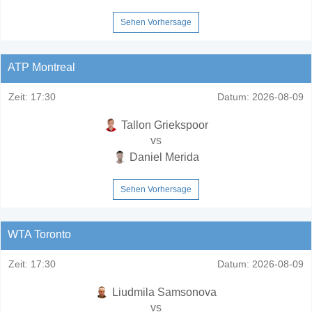
Sehen Vorhersage
ATP Montreal
Zeit:
17:30
Datum:
2026-08-09
Tallon Griekspoor
vs
Daniel Merida
Sehen Vorhersage
WTA Toronto
Zeit:
17:30
Datum:
2026-08-09
Liudmila Samsonova
vs