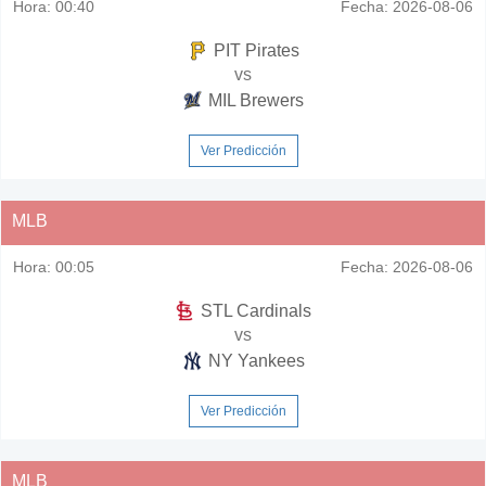
Hora:
00:40
Fecha:
2026-08-06
PIT Pirates
vs
MIL Brewers
Ver Predicción
MLB
Hora:
00:05
Fecha:
2026-08-06
STL Cardinals
vs
NY Yankees
Ver Predicción
MLB