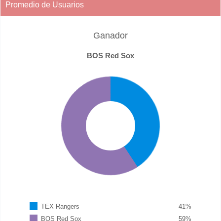
Promedio de Usuarios
Ganador
BOS Red Sox
TEX Rangers
41
%
BOS Red Sox
59
%