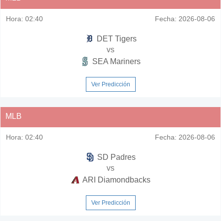
Hora:
02:40
Fecha:
2026-08-06
DET Tigers
vs
SEA Mariners
Ver Predicción
MLB
Hora:
02:40
Fecha:
2026-08-06
SD Padres
vs
ARI Diamondbacks
Ver Predicción