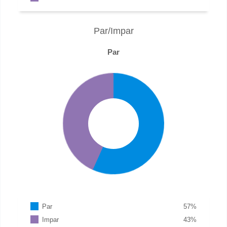
Par/Impar
Par
Par
57
%
Impar
43
%