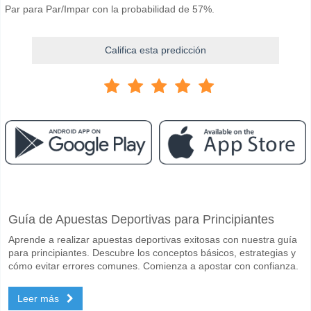
Par para Par/Impar con la probabilidad de 57%.
Califica esta predicción
Facebook
Telegram
Instagram
Cuando es el partido entre TEX Rangers v BOS Red S
Guía de Apuestas Deportivas para Principiantes
El partido entre TEX Rangers v BOS Red Sox 13 June 2026 00:10 UK 
Aprende a realizar apuestas deportivas exitosas con nuestra guía
Quién es el equipo favorito para ganar entre TEX Ran
para principiantes. Descubre los conceptos básicos, estrategias y
BOS Red Sox para el Ganador del partido, con una probabilidad de 5
cómo evitar errores comunes. Comienza a apostar con confianza.
Leer más