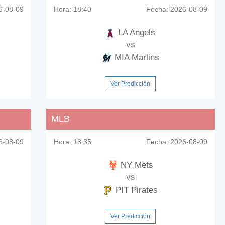
-08-09
Hora:
18:40
Fecha:
2026-08-09
LA Angels
vs
MIA Marlins
Ver Predicción
MLB
-08-09
Hora:
18:35
Fecha:
2026-08-09
NY Mets
vs
PIT Pirates
Ver Predicción