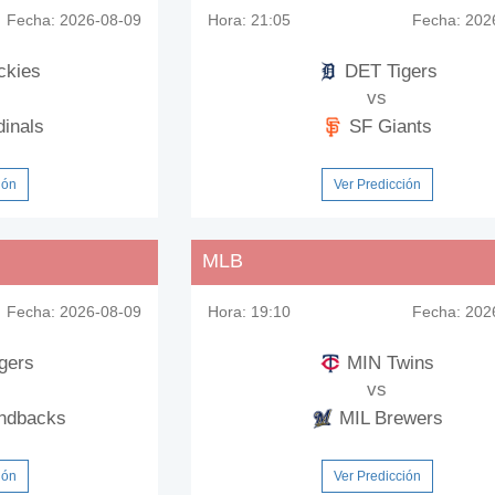
Fecha:
2026-08-09
Hora:
21:05
Fecha:
2026
ckies
DET Tigers
vs
inals
SF Giants
ión
Ver Predicción
MLB
Fecha:
2026-08-09
Hora:
19:10
Fecha:
2026
gers
MIN Twins
vs
ndbacks
MIL Brewers
ión
Ver Predicción