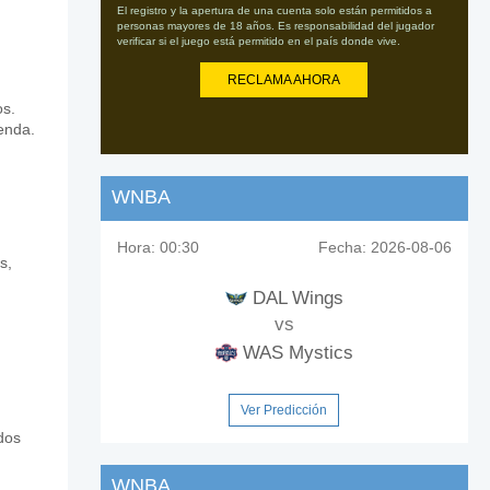
El registro y la apertura de una cuenta solo están permitidos a
personas mayores de 18 años. Es responsabilidad del jugador
verificar si el juego está permitido en el país donde vive.
RECLAMA AHORA
os.
enda.
WNBA
Hora:
00:30
Fecha:
2026-08-06
s,
DAL Wings
vs
WAS Mystics
Ver Predicción
dos
WNBA