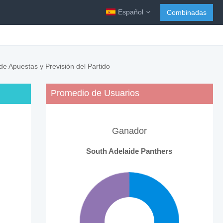
Español
Combinadas
e Apuestas y Previsión del Partido
Promedio de Usuarios
Ganador
South Adelaide Panthers