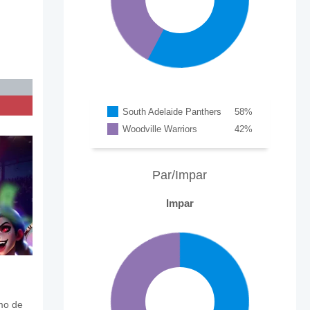
South Adelaide Panthers
58
%
Woodville Warriors
42
%
Par/Impar
Impar
tmo de