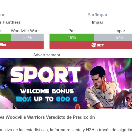
or
Par/Impar
e Panthers
Impar
rs
Woodville Warriors
Par
Impar
34%
46%
54%
Advertisement
vs Woodville Warriors Veredicto de Predicción
stivo de las estadísticas, la forma reciente y H2H a través del algori