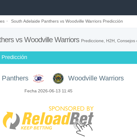
nes
South Adelaide Panthers vs Woodville Warriors Predicción
thers vs Woodville Warriors
Prediccione, H2H, Consejos d
 Predicción
 Panthers
Woodville Warriors
Fecha 2026-06-13 11:45