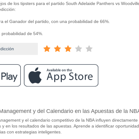
os de los tipsters para el partido South Adelaide Panthers vs Woodvill
edicción:
a el Ganador del partido, con una probabilidad de 66%.
a probabilidad de 54%.
edicción
ram
entre South Adelaide Panthers v Woodville Warriors?
 Management y del Calendario en las Apuestas de la NB
aide Panthers v Woodville Warriors 13 June 2026 11:45 UK time.
agement y el calendario competitivo de la NBA influyen directamente 
vorito para ganar entre South Adelaide Panthers v Woodv
 y en los resultados de las apuestas. Aprende a identificar oportunida
ra el Ganador del partido, con una probabilidad de 34%
ias con estrategias inteligentes.