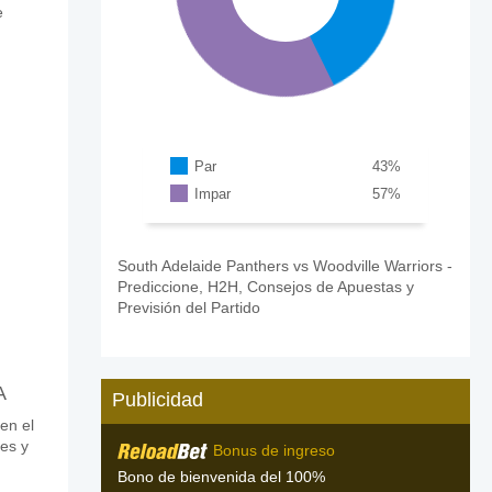
e
Par
43
%
Impar
57
%
South Adelaide Panthers vs Woodville Warriors -
Prediccione, H2H, Consejos de Apuestas y
Previsión del Partido
A
Publicidad
en el
ille Warriors?
des y
Bonus de ingreso
Bono de bienvenida del 100%