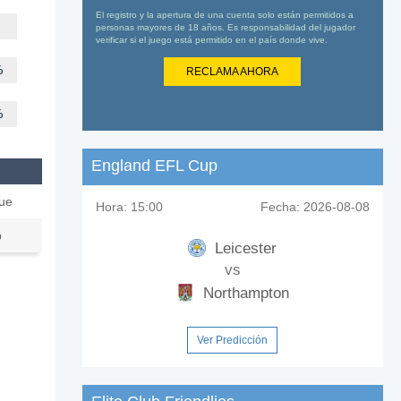
El registro y la apertura de una cuenta solo están permitidos a
personas mayores de 18 años. Es responsabilidad del jugador
verificar si el juego está permitido en el país donde vive.
%
RECLAMA AHORA
%
England EFL Cup
ue
Hora:
15:00
Fecha:
2026-08-08
p
Leicester
vs
Northampton
Ver Predicción