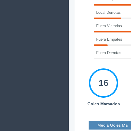
Local Derrotas
Fuera Victorias
Fuera Empates
Fuera Derrotas
16
Goles Marcados
Media Goles Mar