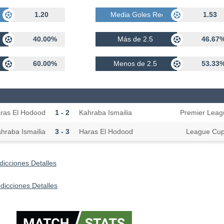
bidos
1.20
Media Goles Recibidos
1.53
40.00%
Más de 2.5
46.67
60.00%
Menos de 2.5
53.33
ras El Hodood
1 - 2
Kahraba Ismailia
Premier Leag
hraba Ismailia
3 - 3
Haras El Hodood
League Cu
dicciones Detalles
dicciones Detalles