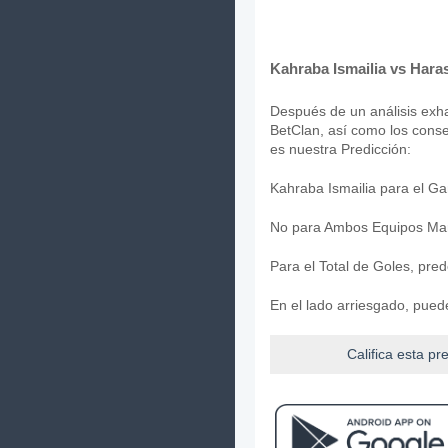
Kahraba Ismailia vs Hara
Después de un análisis exhau
BetClan, así como los conse
es nuestra Predicción:
Kahraba Ismailia para el Ga
No para Ambos Equipos Mar
Para el Total de Goles, pr
En el lado arriesgado, pued
Califica esta pr