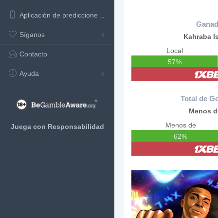
Aplicación de predicciones de fútbol
Ganad
Síganos
Kahraba Is
Local
Contacto
57%
Ayuda
Total de Go
Menos d
Menos de
Juega con Responsabilidad
62%