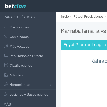
Inicio
Fútbol Predicciones
CARACTERÍSTICAS
Predicciones
Kahraba Ismailia v
Combinadas
Egypt Premier League 
Más Votados
Resultados en Directo
Kahrab
Clasificaciones
Artículos
Herramientas
Lesiones y Suspensiones
MÁS