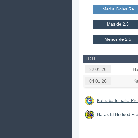
Media Goles Reci
Más de 2.5
Menos de 2.5
H2H
Ha
22.01.26
Ka
04.01.26
Kahraba Ismailia Pre
Haras El Hodood Pre