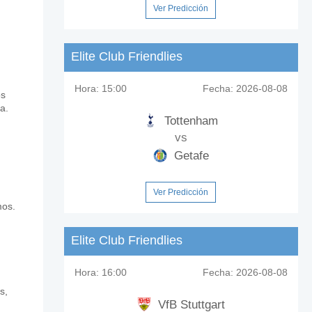
Ver Predicción
Elite Club Friendlies
Hora:
15:00
Fecha:
2026-08-08
os
ood?
a.
Tottenham
vs
Getafe
Ver Predicción
 Hodood?
mos.
Elite Club Friendlies
Hora:
16:00
Fecha:
2026-08-08
s,
VfB Stuttgart