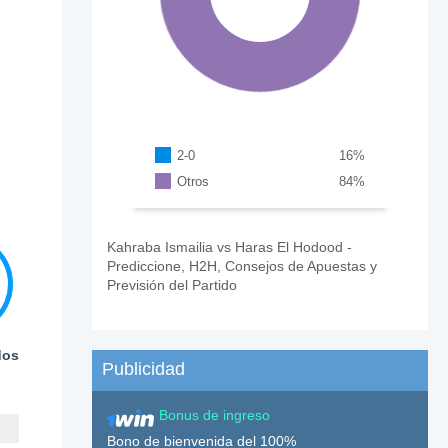
2-0
16
%
Otros
84
%
Kahraba Ismailia vs Haras El Hodood -
Prediccione, H2H, Consejos de Apuestas y
Previsión del Partido
dos
Publicidad
Bonus de ingreso
Bono de bienvenida del 100%