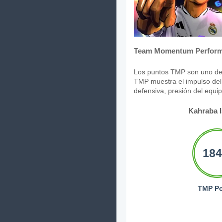
Team Momentum Perform
Los puntos TMP son uno de 
TMP muestra el impulso del 
defensiva, presión del equi
Kahraba I
184
TMP Po