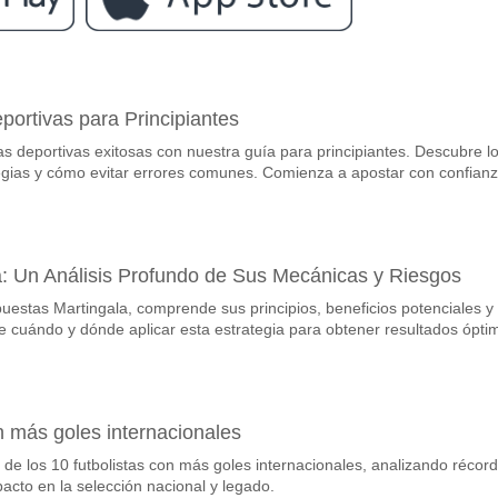
ram
entre Kahraba Ismailia v Haras El Hodood?
ortivas para Principiantes
mailia v Haras El Hodood 18 May 2026 15:00.
s deportivas exitosas con nuestra guía para principiantes. Descubre l
vorito para ganar entre Kahraba Ismailia v Haras El Hod
egias y cómo evitar errores comunes. Comienza a apostar con confianz
nador del partido, con una probabilidad de 57%
os en el partido Kahraba Ismailia v Haras El Hodood?
can, con un porcentaje de 59%.
a: Un Análisis Profundo de Sus Mecánicas y Riesgos
puestas Martingala, comprende sus principios, beneficios potenciales y
 de resultado correcto para Kahraba Ismailia v Haras El
e cuándo y dónde aplicar esta estrategia para obtener resultados ópti
e probar el Resultado Correcto de 2-0 que tiene un porcentaje de 14%.
 más goles internacionales
 de los 10 futbolistas con más goles internacionales, analizando récord
acto en la selección nacional y legado.