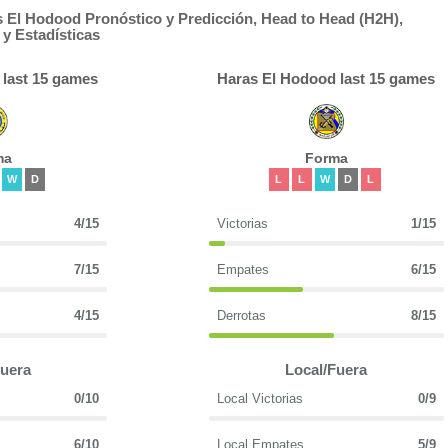
s El Hodood Pronóstico y Predicción, Head to Head (H2H),
y Estadísticas
 last 15 games
Haras El Hodood last 15 games
ma
Forma
W
D
L
L
W
D
L
4/15
Victorias
1/15
7/15
Empates
6/15
4/15
Derrotas
8/15
Fuera
Local/Fuera
0/10
Local Victorias
0/9
6/10
Local Empates
5/9