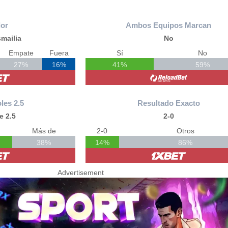
or
Ambos Equipos Marcan
mailia
No
Empate
Fuera
Sí
No
27%
16%
41%
59%
les 2.5
Resultado Exacto
e 2.5
2-0
Más de
2-0
Otros
38%
14%
86%
Advertisement