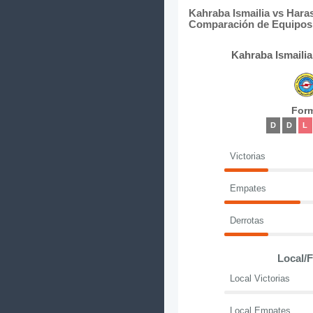
Kahraba Ismailia vs Hara
Comparación de Equipos 
Kahraba Ismailia
For
D
D
L
Victorias
Empates
Derrotas
Local/
Local Victorias
Local Empates