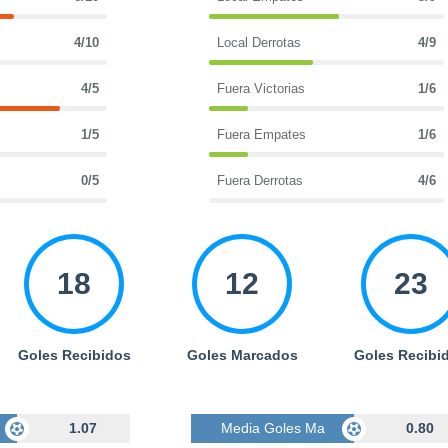
4/10
Local Derrotas
4/9
4/5
Fuera Victorias
1/6
1/5
Fuera Empates
1/6
0/5
Fuera Derrotas
4/6
18
12
23
Goles Recibidos
Goles Marcados
Goles Recibi
cados
1.07
Media Goles Marcados
0.80