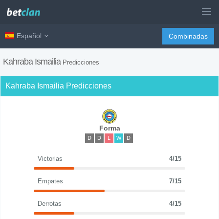
Español
Combinadas
Kahraba Ismailia
Predicciones
Kahraba Ismailia Predicciones
Forma
D
D
L
W
D
Victorias
4/15
Empates
7/15
Derrotas
4/15