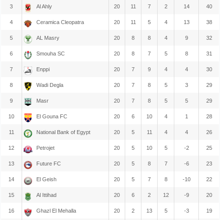
3
Al Ahly
20
11
7
2
14
40
4
Ceramica Cleopatra
20
11
5
4
13
38
5
AL Masry
20
8
8
4
9
32
6
Smouha SC
20
8
7
5
8
31
7
Enppi
20
7
9
4
4
30
8
Wadi Degla
20
7
8
5
3
29
9
Masr
20
7
8
5
5
29
10
El Gouna FC
20
6
10
4
1
28
11
National Bank of Egypt
20
5
11
4
4
26
12
Petrojet
20
5
10
5
-2
25
13
Future FC
20
5
8
7
-6
23
14
El Geish
20
5
7
8
-10
22
15
Al Ittihad
20
6
2
12
-9
20
16
Ghazl El Mehalla
20
2
13
5
-3
19