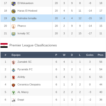
17
El Mokawloon
20
3
9
8
-8
18
18
Haras El Hodood
20
4
5
11
-14
17
19
Kahraba Ismailia
20
4
4
12
-15
16
20
Pharco
20
2
9
9
-14
15
21
Ismaily SC
20
3
2
15
-17
11
Premier League Clasificaciones
#
Equipo
P
W
D
L
Goles
Ptos
1
Zamalek SC
6
4
1
1
3
56
2
Pyramids FC
6
3
2
1
4
54
3
Al Ahly
6
4
1
1
6
53
4
Ceramica Cleopatra
6
1
3
2
0
44
5
AL Masry
6
2
2
2
-3
40
6
Enppi
6
1
3
2
-2
36