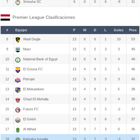
7
Smouha SC
6
0
0
6
-8
31
Premier League Clasificaciones
#
Equipo
P
W
D
L
Goles
Ptos
8
Wadi Degla
13
6
6
1
10
53
9
Masr
13
5
5
3
3
49
10
National Bank of Egypt
13
6
4
3
4
48
11
El Gouna FC
13
4
6
3
1
46
12
Petrojet
13
5
5
3
3
45
13
El Mokawloon
13
4
8
1
5
38
14
Ghazl El Mehalla
13
4
7
2
4
38
15
Future FC
13
2
8
3
-2
37
16
El Geish
13
4
3
6
-3
37
17
Al Ittihad
13
3
7
3
0
36
18
Kahraba Ismailia
13
3
7
3
-3
32