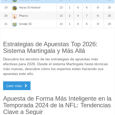
19
Haras El Hodood
13
1
6
6
-8
26
20
Pharco
13
2
4
7
-6
25
21
Ismaily SC
13
1
6
6
-8
20
Estrategias de Apuestas Top 2026:
Sistema Martingala y Más Allá
Descubre los secretos de las estrategias de apuestas más
efectivas para 2026. Desde el sistema Martingala hasta técnicas
más nuevas, descubre cómo los expertos están haciendo sus
apuestas este año.
Leer más
Apuesta de Forma Más Inteligente en la
Temporada 2024 de la NFL: Tendencias
Clave a Seguir