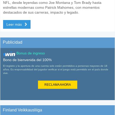
NFL, desde leyendas como Joe Montana y Tom Brady hasta
estrellas modernas como Patrick Mahomes, con momentos
destacados de sus carreras, impacto y legado.
Leer más
Publicidad
Bonus de ingreso
Bono de bienvenida del 100%
El registro y la apertura de una cuenta solo están permitidos a personas mayores de 18
años. Es responsabilidad del jugador verificar si el juego está permitido en el país donde
vive.
RECLAMA AHORA
Finland Veikkausliiga