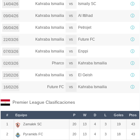
vs
Kahraba Ismailia
Ismaily SC
14/04/26
vs
Kahraba Ismailia
Al Ittihad
09/04/26
vs
Kahraba Ismailia
Petrojet
06/04/26
vs
Kahraba Ismailia
Future FC
22/03/26
vs
Kahraba Ismailia
Enppi
07/03/26
vs
Pharco
Kahraba Ismailia
02/03/26
vs
Kahraba Ismailia
El Geish
23/02/26
vs
Future FC
Kahraba Ismailia
16/02/26
Premier League Clasificaciones
#
Equipo
P
W
D
L
Goles
Ptos
1
Zamalek SC
20
13
4
3
19
43
2
Pyramids FC
20
13
4
3
18
43