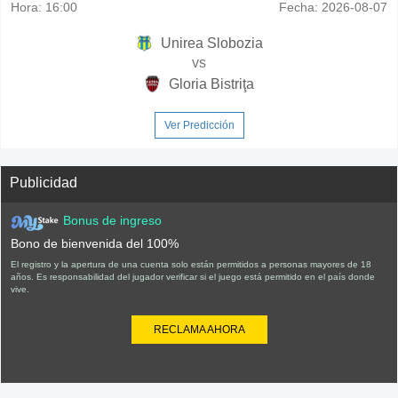
Hora:
16:00
Fecha:
2026-08-07
Unirea Slobozia
vs
Gloria Bistriţa
Ver Predicción
Publicidad
Bonus de ingreso
Bono de bienvenida del 100%
El registro y la apertura de una cuenta solo están permitidos a personas mayores de 18
años. Es responsabilidad del jugador verificar si el juego está permitido en el país donde
vive.
RECLAMA AHORA