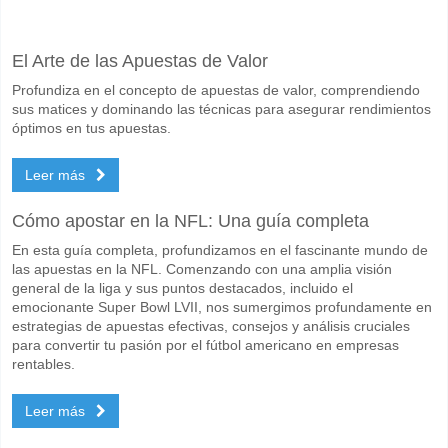
Facebook
Telegram
Instagram
Cuando es el partido entre Corvinul Hunedoara v FC Vo
El Arte de las Apuestas de Valor
El partido entre Corvinul Hunedoara v FC Voluntari 06 May 2026 16:30
Profundiza en el concepto de apuestas de valor, comprendiendo
Quién es el equipo favorito para ganar entre Corvinul 
sus matices y dominando las técnicas para asegurar rendimientos
Corvinul Hunedoara para el Ganador del partido, con una probabilida
óptimos en tus apuestas.
Marcarán ambos equipos en el partido Corvinul Hunedo
Leer más
No para Ambos Equipos Marcan, con un porcentaje de 61%.
Cómo apostar en la NFL: Una guía completa
Cuál es el pronóstico de resultado correcto para Corvi
En esta guía completa, profundizamos en el fascinante mundo de
En el lado arriesgado, puede probar el Resultado Correcto de 2-0 que
las apuestas en la NFL. Comenzando con una amplia visión
general de la liga y sus puntos destacados, incluido el
emocionante Super Bowl LVII, nos sumergimos profundamente en
estrategias de apuestas efectivas, consejos y análisis cruciales
para convertir tu pasión por el fútbol americano en empresas
rentables.
Leer más