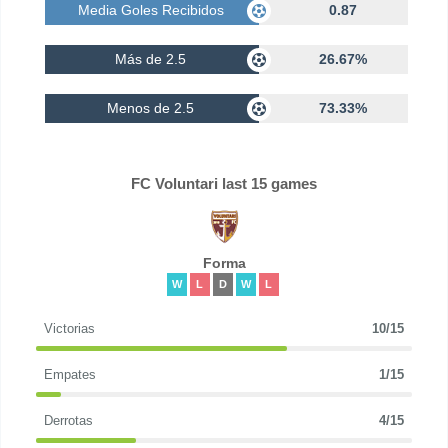
Media Goles Recibidos
0.87
Más de 2.5
26.67%
Menos de 2.5
73.33%
FC Voluntari last 15 games
Forma
W
L
D
W
L
Victorias
10/15
Empates
1/15
Derrotas
4/15