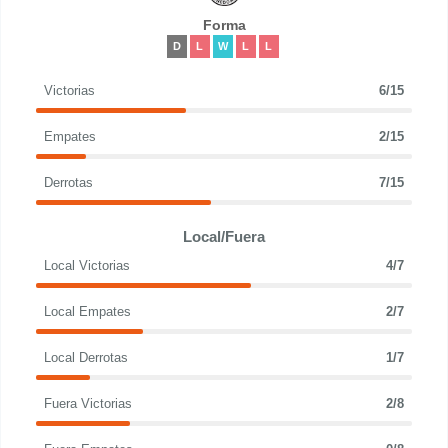
Forma
D
L
W
L
L
Victorias
6/15
Empates
2/15
Derrotas
7/15
Local/Fuera
Local Victorias
4/7
Local Empates
2/7
Local Derrotas
1/7
Fuera Victorias
2/8