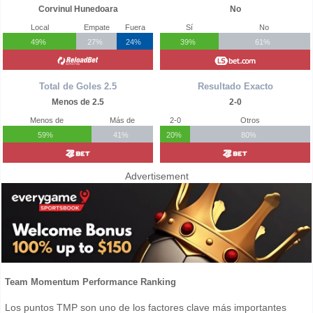
Corvinul Hunedoara
No
Local
Empate
Fuera
Sí
No
49%
27%
24%
39%
61%
Total de Goles 2.5
Resultado Exacto
Menos de 2.5
2-0
Menos de
Más de
2-0
Otros
59%
41%
20%
80%
Advertisement
Team Momentum Performance Ranking
Los puntos TMP son uno de los factores clave más importantes