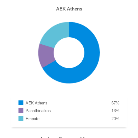
AEK Athens
AEK Athens
67
%
Panathinaikos
13
%
Empate
20
%