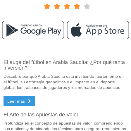
Facebook
Telegram
Instagram
Cuando es el partido entre AEK Athens v Panathinaikos
El auge del fútbol en Arabia Saudita: ¿Por qué tanta
El partido entre AEK Athens v Panathinaikos 10 May 2026 17:30.
inversión?
Quién es el equipo favorito para ganar entre AEK Athen
Descubre por qué Arabia Saudita está invirtiendo fuertemente en
AEK Athens para el Ganador del partido, con una probabilidad de 68%
el fútbol, su estrategia geopolítica y el impacto en el deporte
global, los traspasos de jugadores y los mercados de apuestas.
Marcarán ambos equipos en el partido AEK Athens v P
Leer más
No para Ambos Equipos Marcan, con un porcentaje de 63%.
Cuál es el pronóstico de resultado correcto para AEK A
El Arte de las Apuestas de Valor
En el lado arriesgado, puede probar el Resultado Correcto de 2-0 que
Profundiza en el concepto de apuestas de valor, comprendiendo
sus matices y dominando las técnicas para asegurar rendimientos