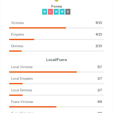
Forma
W
L
W
W
D
Victorias
9/15
Empates
4/15
Derrotas
2/15
Local/Fuera
Local Victorias
5/7
Local Empates
1/7
Local Derrotas
1/7
Fuera Victorias
4/8