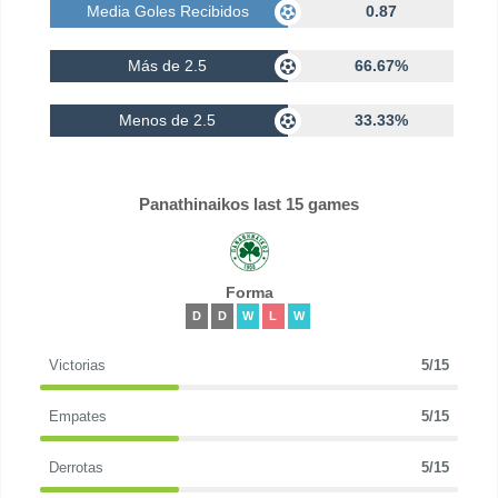
Media Goles Recibidos
0.87
Más de 2.5
66.67%
Menos de 2.5
33.33%
Panathinaikos last 15 games
Forma
D
D
W
L
W
Victorias
5/15
Empates
5/15
Derrotas
5/15