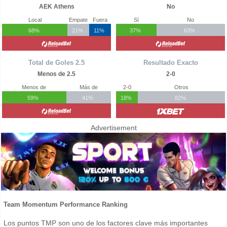
AEK Athens
No
Local
Empate
Fuera
Sí
No
68%
21%
11%
37%
63%
Total de Goles 2.5
Resultado Exacto
Menos de 2.5
2-0
Menos de
Más de
2-0
Otros
59%
41%
18%
82%
Advertisement
Team Momentum Performance Ranking
Los puntos TMP son uno de los factores clave más importantes