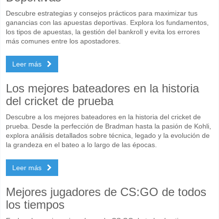
Descubre estrategias y consejos prácticos para maximizar tus
ganancias con las apuestas deportivas. Explora los fundamentos,
los tipos de apuestas, la gestión del bankroll y evita los errores
más comunes entre los apostadores.
Leer más
Los mejores bateadores en la historia
del cricket de prueba
Descubre a los mejores bateadores en la historia del cricket de
prueba. Desde la perfección de Bradman hasta la pasión de Kohli,
explora análisis detallados sobre técnica, legado y la evolución de
la grandeza en el bateo a lo largo de las épocas.
Leer más
Mejores jugadores de CS:GO de todos
los tiempos