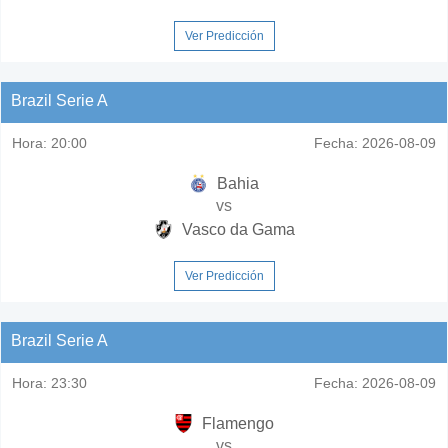
Ver Predicción
Brazil Serie A
Hora:
20:00
Fecha:
2026-08-09
Bahia
vs
Vasco da Gama
Ver Predicción
Brazil Serie A
Hora:
23:30
Fecha:
2026-08-09
Flamengo
vs