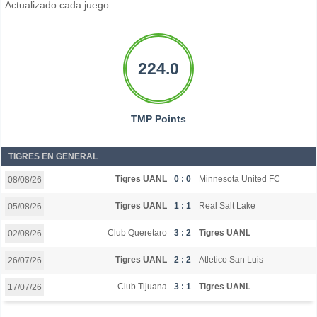
Actualizado cada juego.
224.0
TMP Points
TIGRES EN GENERAL
Tigres UANL
0 : 0
Minnesota United FC
08/08/26
Tigres UANL
1 : 1
Real Salt Lake
05/08/26
Club Queretaro
3 : 2
Tigres UANL
02/08/26
Tigres UANL
2 : 2
Atletico San Luis
26/07/26
Club Tijuana
3 : 1
Tigres UANL
17/07/26