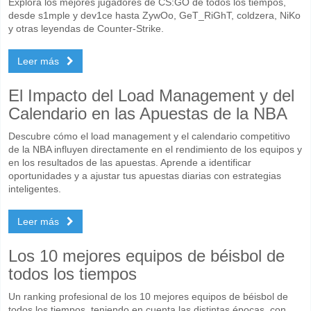
Explora los mejores jugadores de CS:GO de todos los tiempos,
desde s1mple y dev1ce hasta ZywOo, GeT_RiGhT, coldzera, NiKo
y otras leyendas de Counter-Strike.
Leer más
El Impacto del Load Management y del
Calendario en las Apuestas de la NBA
Descubre cómo el load management y el calendario competitivo
de la NBA influyen directamente en el rendimiento de los equipos y
en los resultados de las apuestas. Aprende a identificar
oportunidades y a ajustar tus apuestas diarias con estrategias
inteligentes.
Leer más
Los 10 mejores equipos de béisbol de
todos los tiempos
Un ranking profesional de los 10 mejores equipos de béisbol de
todos los tiempos, teniendo en cuenta las distintas épocas, con