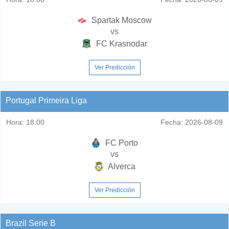
Spartak Moscow
vs
FC Krasnodar
Ver Predicción
Portugal Primeira Liga
Hora:
18:00
Fecha:
2026-08-09
FC Porto
vs
Alverca
Ver Predicción
Brazil Serie B