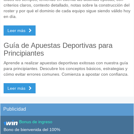
criterios claros, contexto detallado, notas sobre la construcción del
roster y por qué el dominio de cada equipo sigue siendo válido hoy
en día.
Leer más
Guía de Apuestas Deportivas para
Principiantes
Aprende a realizar apuestas deportivas exitosas con nuestra guía
para principiantes. Descubre los conceptos básicos, estrategias y
cómo evitar errores comunes. Comienza a apostar con confianza.
Leer más
Publicidad
Bonus de ingreso
Bono de bienvenida del 100%