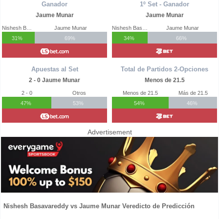
Ganador
1º Set - Ganador
Jaume Munar
Jaume Munar
Nishesh Basavareddy
Jaume Munar
Nishesh Basavareddy
Jaume Munar
31%
69%
34%
66%
Apuestas al Set
Total de Partidos 2-Opciones
2 - 0 Jaume Munar
Menos de 21.5
2 - 0
Otros
Menos de 21.5
Más de 21.5
47%
53%
54%
46%
Advertisement
Nishesh Basavareddy vs Jaume Munar Veredicto de Predicción