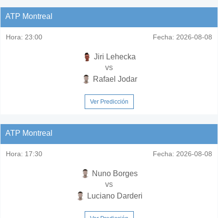
ATP Montreal
Hora:
23:00
Fecha:
2026-08-08
Jiri Lehecka
vs
Rafael Jodar
Ver Predicción
ATP Montreal
Hora:
17:30
Fecha:
2026-08-08
Nuno Borges
vs
Luciano Darderi