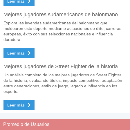
Leer más
Mejores jugadores sudamericanos de balonmano
Explora las leyendas sudamericanas del balonmano que
moldearon este deporte mediante actuaciones de élite, carreras
europeas, éxito con sus selecciones nacionales e influencia
duradera.
Leer más
Mejores jugadores de Street Fighter de la historia
Un análisis completo de los mejores jugadores de Street Fighter
de la historia, evaluando títulos, impacto competitivo, adaptación
entre generaciones, estilo de juego, legado e influencia en los
esports.
Leer más
Promedio de Usuarios