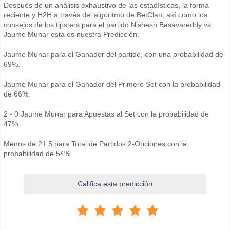
Después de un análisis exhaustivo de las estadísticas, la forma
reciente y H2H a través del algoritmo de BetClan, así como los
consejos de los tipsters para el partido Nishesh Basavareddy vs
Jaume Munar esta es nuestra Predicción:
Jaume Munar para el Ganador del partido, con una probabilidad de
69%.
Jaume Munar para el Ganador del Primero Set con la probabilidad
de 66%.
2 - 0 Jaume Munar para Apuestas al Set con la probabilidad de
47%.
Menos de 21.5 para Total de Partidos 2-Opciones con la
probabilidad de 54%.
Califica esta predicción