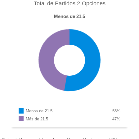
Total de Partidos 2-Opciones
Menos de 21.5
Menos de 21.5
53
%
Más de 21.5
47
%