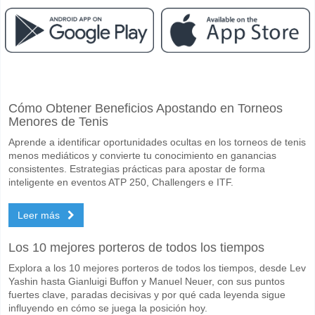
Facebook
Telegram
Instagram
Cuando es el partido entre Nishesh Basavareddy v Ja
Cómo Obtener Beneficios Apostando en Torneos
El partido entre Nishesh Basavareddy v Jaume Munar 19 May 2026 11
Menores de Tenis
Quién es el equipo favorito para ganar entre Nishesh
Aprende a identificar oportunidades ocultas en los torneos de tenis
Jaume Munar para el Ganador del partido, con una probabilidad de 
menos mediáticos y convierte tu conocimiento en ganancias
consistentes. Estrategias prácticas para apostar de forma
inteligente en eventos ATP 250, Challengers e ITF.
Leer más
Los 10 mejores porteros de todos los tiempos
Explora a los 10 mejores porteros de todos los tiempos, desde Lev
Yashin hasta Gianluigi Buffon y Manuel Neuer, con sus puntos
fuertes clave, paradas decisivas y por qué cada leyenda sigue
influyendo en cómo se juega la posición hoy.