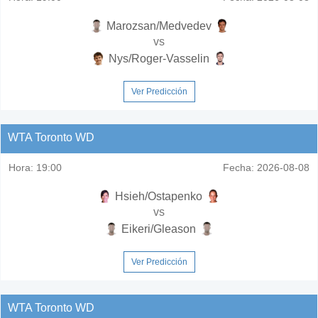
Marozsan/Medvedev
vs
Nys/Roger-Vasselin
Ver Predicción
WTA Toronto WD
Hora:
19:00
Fecha:
2026-08-08
Hsieh/Ostapenko
vs
Eikeri/Gleason
Ver Predicción
WTA Toronto WD