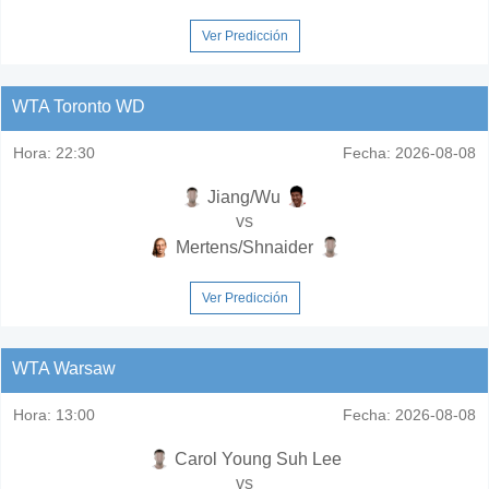
Ver Predicción
WTA Toronto WD
Hora:
22:30
Fecha:
2026-08-08
Jiang/Wu
vs
Mertens/Shnaider
Ver Predicción
WTA Warsaw
Hora:
13:00
Fecha:
2026-08-08
Carol Young Suh Lee
vs