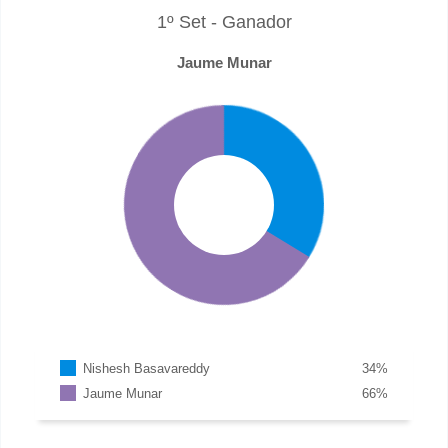
1º Set - Ganador
Jaume Munar
Nishesh Basavareddy
34
%
Jaume Munar
66
%