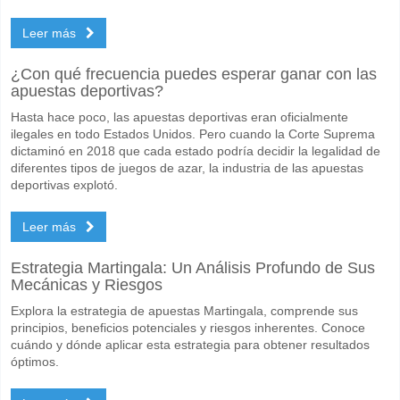
Leer más
¿Con qué frecuencia puedes esperar ganar con las
apuestas deportivas?
Hasta hace poco, las apuestas deportivas eran oficialmente
ilegales en todo Estados Unidos. Pero cuando la Corte Suprema
dictaminó en 2018 que cada estado podría decidir la legalidad de
diferentes tipos de juegos de azar, la industria de las apuestas
deportivas explotó.
Leer más
Estrategia Martingala: Un Análisis Profundo de Sus
Mecánicas y Riesgos
Explora la estrategia de apuestas Martingala, comprende sus
principios, beneficios potenciales y riesgos inherentes. Conoce
cuándo y dónde aplicar esta estrategia para obtener resultados
óptimos.