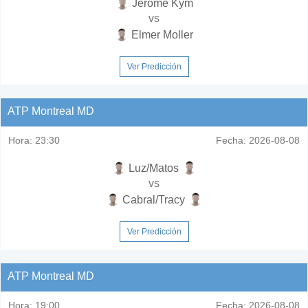
Jerome Kym
vs
Elmer Moller
Ver Predicción
ATP Montreal MD
Hora:
23:30
Fecha:
2026-08-08
Luz/Matos
vs
Cabral/Tracy
Ver Predicción
ATP Montreal MD
Hora:
19:00
Fecha:
2026-08-08