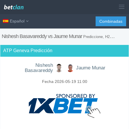
Español
Combinadas
Nishesh Basavareddy vs Jaume Munar
Prediccione, H2H, Consejos de Apuestas y Previsión del Partido
ATP Geneva Predicción
Nishesh
Jaume Munar
Basavareddy
Fecha 2026-05-19 11:00