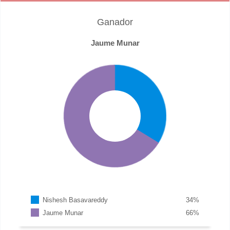
Ganador
Jaume Munar
Nishesh Basavareddy
34
%
Jaume Munar
66
%