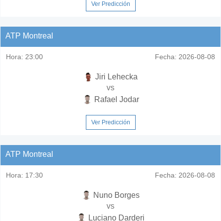
Ver Predicción
ATP Montreal
Hora:
23:00
Fecha:
2026-08-08
Jiri Lehecka
vs
Rafael Jodar
Ver Predicción
ATP Montreal
Hora:
17:30
Fecha:
2026-08-08
Nuno Borges
vs
Luciano Darderi