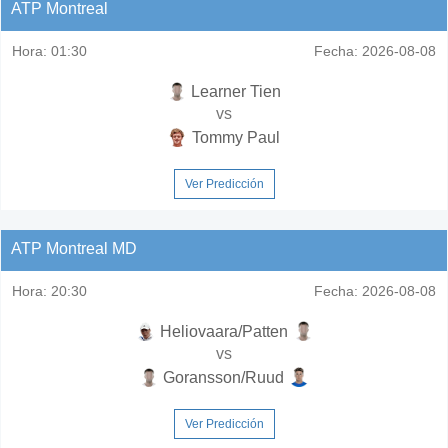
ATP Montreal
Hora:
01:30
Fecha:
2026-08-08
Learner Tien
vs
Tommy Paul
Ver Predicción
ATP Montreal MD
Hora:
20:30
Fecha:
2026-08-08
Heliovaara/Patten
vs
Goransson/Ruud
Ver Predicción