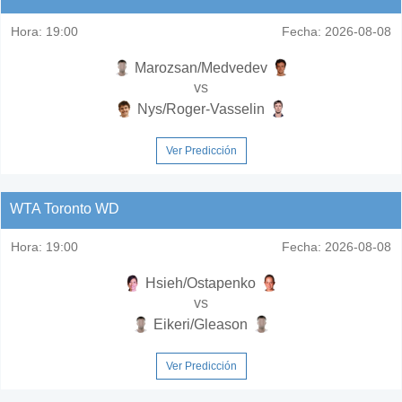
Hora:
19:00
Fecha:
2026-08-08
Marozsan/Medvedev
vs
Nys/Roger-Vasselin
Ver Predicción
WTA Toronto WD
Hora:
19:00
Fecha:
2026-08-08
Hsieh/Ostapenko
vs
Eikeri/Gleason
Ver Predicción