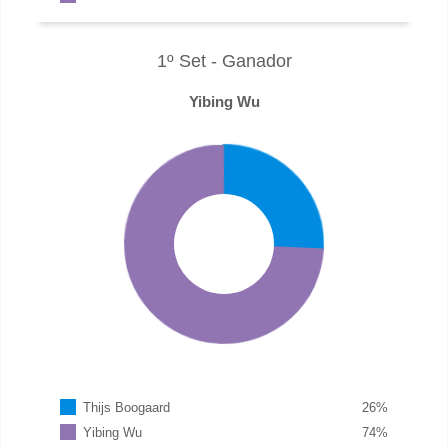
1º Set - Ganador
Yibing Wu
Thijs Boogaard
26
%
Yibing Wu
74
%