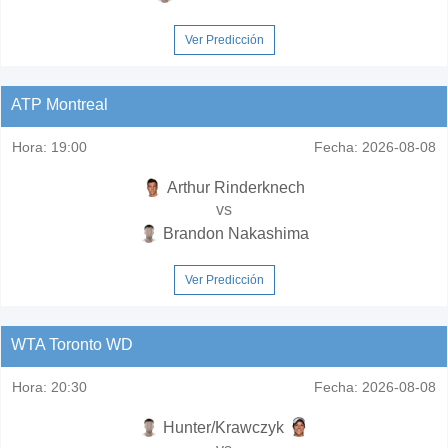
Ver Predicción
ATP Montreal
Hora:
19:00
Fecha:
2026-08-08
Arthur Rinderknech
vs
Brandon Nakashima
Ver Predicción
WTA Toronto WD
Hora:
20:30
Fecha:
2026-08-08
Hunter/Krawczyk