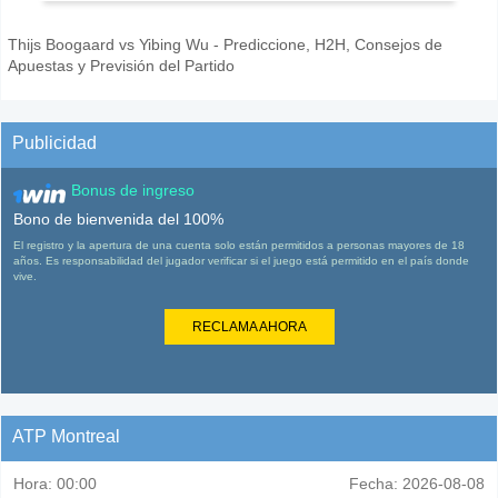
Thijs Boogaard vs Yibing Wu - Prediccione, H2H, Consejos de
Apuestas y Previsión del Partido
Publicidad
Bonus de ingreso
Bono de bienvenida del 100%
El registro y la apertura de una cuenta solo están permitidos a personas mayores de 18
años. Es responsabilidad del jugador verificar si el juego está permitido en el país donde
vive.
RECLAMA AHORA
ATP Montreal
Hora:
00:00
Fecha:
2026-08-08