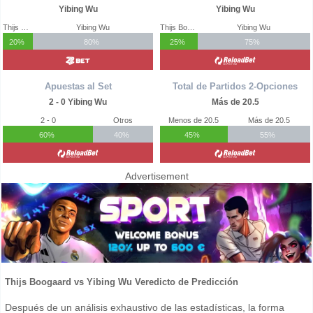
Yibing Wu
Yibing Wu
Thijs Boogaard
Yibing Wu
Thijs Boogaard
Yibing Wu
20%
80%
25%
75%
Apuestas al Set
Total de Partidos 2-Opciones
2 - 0 Yibing Wu
Más de 20.5
2 - 0
Otros
Menos de 20.5
Más de 20.5
60%
40%
45%
55%
Advertisement
Thijs Boogaard vs Yibing Wu Veredicto de Predicción
Después de un análisis exhaustivo de las estadísticas, la forma