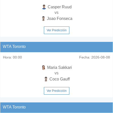
Casper Ruud
vs
Joao Fonseca
Ver Predicción
WTA Toronto
Hora:
00:00
Fecha:
2026-08-08
Maria Sakkari
vs
Coco Gauff
Ver Predicción
WTA Toronto