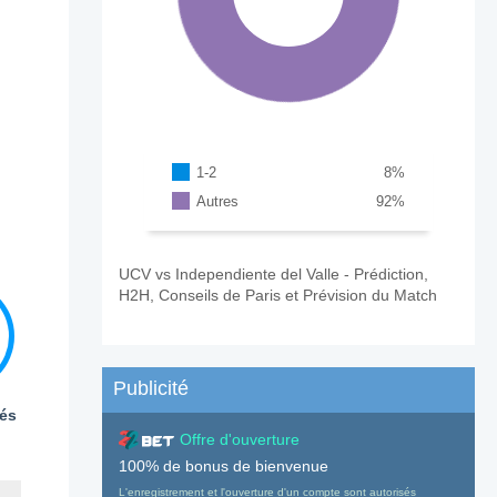
1-2
8
%
Autres
92
%
UCV vs Independiente del Valle - Prédiction,
H2H, Conseils de Paris et Prévision du Match
Publicité
és
Offre d'ouverture
100% de bonus de bienvenue
L'enregistrement et l'ouverture d'un compte sont autorisés