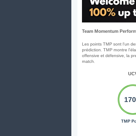
Team Momentum Perform
Les points TMP sont l'un des
prédiction. TMP montre l'élan
offensive et défensive, la p
match.
UC
170
TMP Po