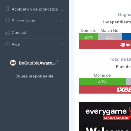
Application de pronostics de football
Gagna
Suivez-Nous
Independiente
Domicile
Match Nul
Contact
20%
25%
Aide
Total de B
Plus de
Moins de
Jouez responsable
49%