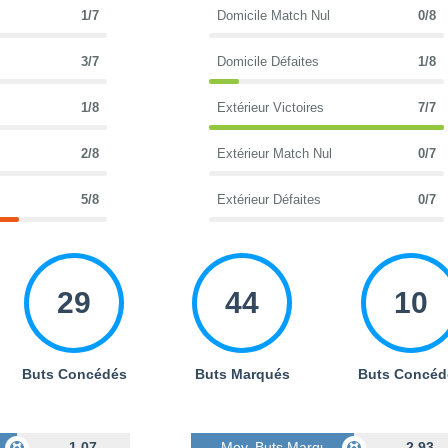
1/7
Domicile Match Nul
0/8
3/7
Domicile Défaites
1/8
1/8
Extérieur Victoires
7/7
2/8
Extérieur Match Nul
0/7
5/8
Extérieur Défaites
0/7
29
44
10
Buts Concédés
Buts Marqués
Buts Concéd
s
1.07
Moy. Buts Marqués
2.93