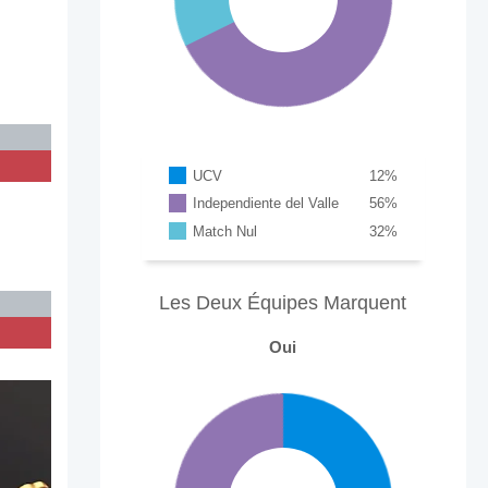
UCV
12
%
Independiente del Valle
56
%
Match Nul
32
%
Les Deux Équipes Marquent
Oui