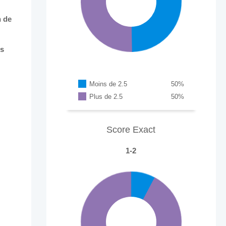
n de
es
Moins de 2.5
50
%
Plus de 2.5
50
%
Score Exact
1-2