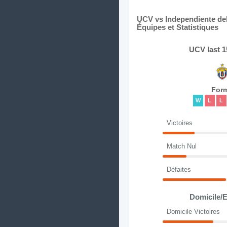
UCV vs Independiente del
Équipes et Statistiques
UCV last 
For
W
L
L
Victoires
Match Nul
Défaites
Domicile/E
Domicile Victoires