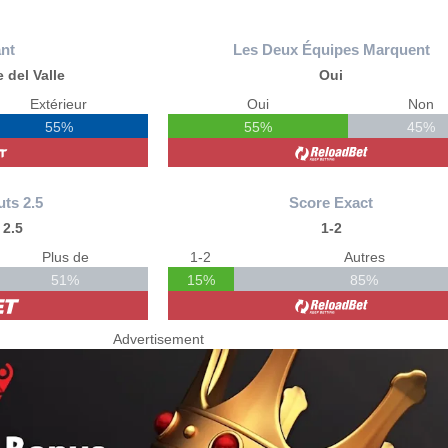
nt
Les Deux Équipes Marquent
 del Valle
Oui
Extérieur
Oui
Non
55%
55%
45%
uts 2.5
Score Exact
 2.5
1-2
Plus de
1-2
Autres
51%
15%
85%
Advertisement