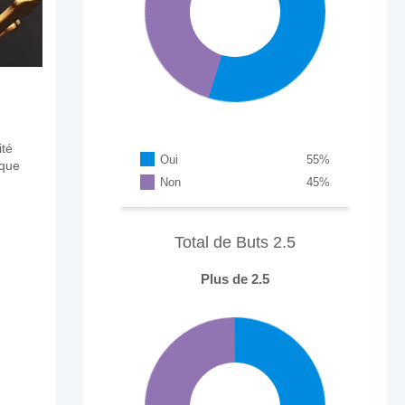
ité
Oui
55
%
aque
Non
45
%
Total de Buts 2.5
Plus de 2.5