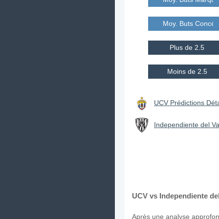
Moy. Buts Concé
Plus de 2.5
Moins de 2.5
UCV Prédictions Déta
Independiente del Val
UCV vs Independiente del 
Après une analyse approfond