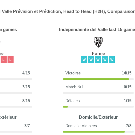
 Valle Prévision et Prédiction, Head to Head (H2H), Comparaiso
15 games
Independiente del Valle last 15 gam
me
Forme
L
L
W
W
W
W
W
4/15
Victoires
14/15
3/15
Match Nul
0/15
8/15
Défaites
1/15
xtérieur
Domicile/Extérieur
3/7
Domicile Victoires
7/8