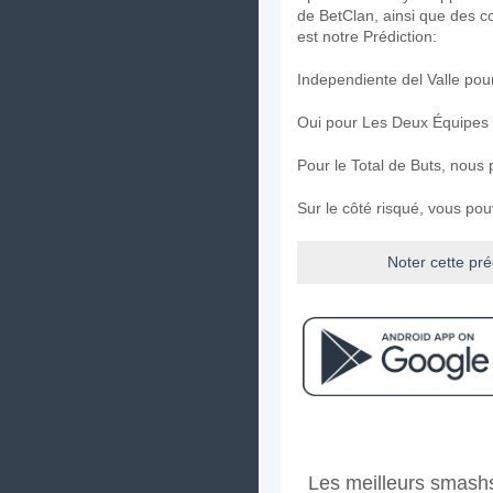
de BetClan, ainsi que des c
est notre Prédiction:
Independiente del Valle pou
Oui pour Les Deux Équipes
Pour le Total de Buts, nous 
Sur le côté risqué, vous po
Noter cette pré
Facebook
Telegram
Instag
A quand le match entr
Les meilleurs smashs
Le match entre UCV v Indep