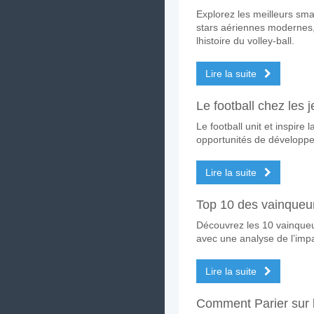
Explorez les meilleurs sma
Quelle est l'équipe fa
stars aériennes modernes,
Independiente del Valle pou
lhistoire du volley-ball.
Les deux équipes marq
Lire la suite
Oui pour Les Deux Équipes
Le football chez les
Quel sera le résultat 
Le football unit et inspire
Sur le côté risqué, vous po
opportunités de développ
Lire la suite
Top 10 des vainqueu
Découvrez les 10 vainque
avec une analyse de l’impa
Lire la suite
Comment Parier sur l