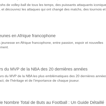
shs de volley-ball de tous les temps, des puissants attaquants iconiqu
vorite pour gagner entre UCV v Independiente del Valle?
 et découvrez les attaques qui ont changé des matchs, des tournois et
r le Gagnant du match, avec une probabilité de 55%
ueront-elles dans le match UCV v Independiente del Va
 Marquent, avec un pourcentage de 55%.
 jeunes en Afrique francophone
correct attendu entre UCV v Independiente del Valle?
 la jeunesse en Afrique francophone, entre passion, espoir et nouvelles
uvez essayer le Résultat Correct de 1-2 qui a un pourcentage de 15%.
ement.
rs du MVP de la NBA des 20 dernières années
urs du MVP de la NBA les plus emblématiques des 20 dernières année
ct, de l’héritage et de l’importance de chaque joueur.
e Nombre Total de Buts au Football : Un Guide Détaillé