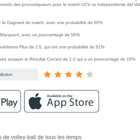
onseils des pronostiqueurs pour le match UCV vs Independiente del Val
r le Gagnant du match, avec une probabilité de 55%
 Marquent, avec un pourcentage de 55%.
prédisons Plus de 2.5, qui ont une probabilité de 51%
uvez essayer le Résultat Correct de 1-2 qui a un pourcentage de 15%.
diction
ram
e UCV v Independiente del Valle?
 de volley-ball de tous les temps
endiente del Valle 06 May 2026 01:00.