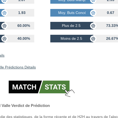
dés
1.93
Moy. Buts Concédés
0.67
60.00%
Plus de 2.5
73.33
40.00%
Moins de 2.5
26.67
ils
le Prédictions Détails
Valle Verdict de Prédiction
ie des statistiques, de la forme récente et de H2H au travers de l'alg