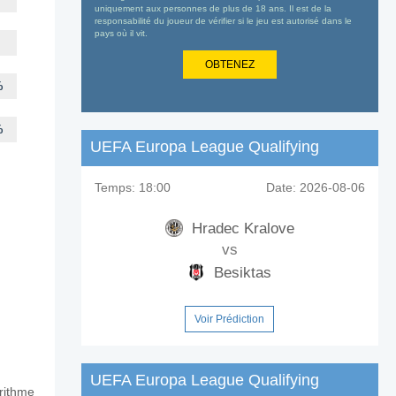
uniquement aux personnes de plus de 18 ans. Il est de la
responsabilité du joueur de vérifier si le jeu est autorisé dans le
pays où il vit.
OBTENEZ
%
%
UEFA Europa League Qualifying
Temps:
18:00
Date:
2026-08-06
Hradec Kralove
vs
Besiktas
Voir Prédiction
UEFA Europa League Qualifying
orithme