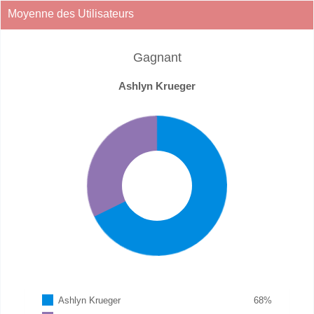
Moyenne des Utilisateurs
Gagnant
Ashlyn Krueger
Ashlyn Krueger
68
%