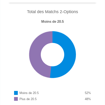
Total des Matchs 2-Options
Moins de 20.5
Moins de 20.5
52
%
Plus de 20.5
48
%