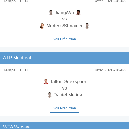
Temps:
16:00
Date:
2026-08-08
Jiang/Wu
vs
Mertens/Shnaider
Voir Prédiction
ATP Montreal
Temps:
16:00
Date:
2026-08-08
Tallon Griekspoor
vs
Daniel Merida
Voir Prédiction
WTA Warsaw