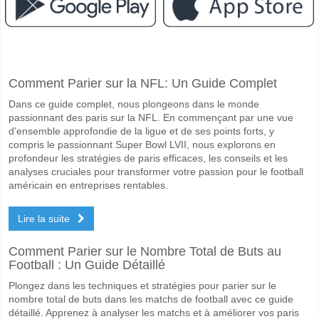
Facebook
Telegram
Instagram
A quand le match entre Ben Shelton v Taylor Fritz?
Comment Parier sur la NFL: Un Guide Complet
Le match entre Ben Shelton v Taylor Fritz 14 June 2026 13:00 UK time
Dans ce guide complet, nous plongeons dans le monde
Quelle est l'équipe favorite pour gagner entre Ben Shelto
passionnant des paris sur la NFL. En commençant par une vue
Ben Shelton pour le Gagnant du match, avec une probabilité de 48%
d'ensemble approfondie de la ligue et de ses points forts, y
compris le passionnant Super Bowl LVII, nous explorons en
profondeur les stratégies de paris efficaces, les conseils et les
analyses cruciales pour transformer votre passion pour le football
américain en entreprises rentables.
Lire la suite
Comment Parier sur le Nombre Total de Buts au
Football : Un Guide Détaillé
Plongez dans les techniques et stratégies pour parier sur le
nombre total de buts dans les matchs de football avec ce guide
détaillé. Apprenez à analyser les matchs et à améliorer vos paris