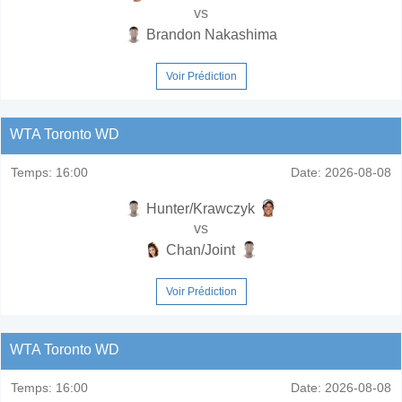
vs
Brandon Nakashima
Voir Prédiction
WTA Toronto WD
Temps:
16:00
Date:
2026-08-08
Hunter/Krawczyk
vs
Chan/Joint
Voir Prédiction
WTA Toronto WD
Temps:
16:00
Date:
2026-08-08