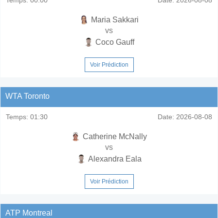
Temps:
00:00
Date:
2026-08-08
Maria Sakkari
vs
Coco Gauff
Voir Prédiction
WTA Toronto
Temps:
01:30
Date:
2026-08-08
Catherine McNally
vs
Alexandra Eala
Voir Prédiction
ATP Montreal