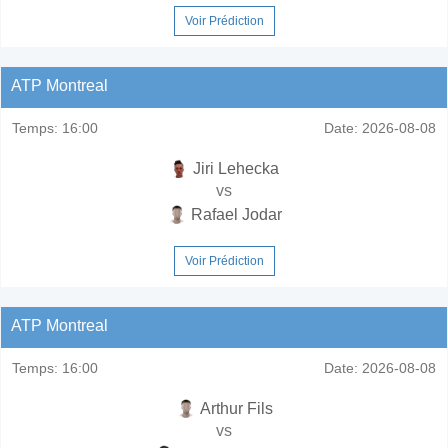
Voir Prédiction
ATP Montreal
Temps:
16:00
Date:
2026-08-08
Jiri Lehecka
vs
Rafael Jodar
Voir Prédiction
ATP Montreal
Temps:
16:00
Date:
2026-08-08
Arthur Fils
vs