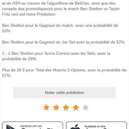
et de H2H au travers de l'algorithme de BetClan, ainsi que des
conseils des pronostiqueurs pour le match Ben Shelton vs Taylor
Fritz ceci est notre Prédiction:
Ben Shelton pour le Gagnant du match, avec une probabilité de
52%.
Ben Shelton pour le Gagnant du 1er Set avec la probabilité de 52%.
2 - 1 Ben Shelton pour Score Correct avec les Sets, avec la
probabilité de 29%.
Plus de 26.5 pour Total des Matchs 2-Options, avec la probabilité de
57%.
Noter cette prédiction