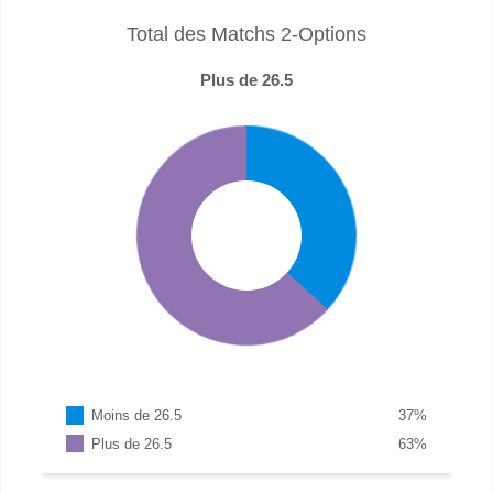
Total des Matchs 2-Options
Plus de 26.5
Moins de 26.5
37
%
Plus de 26.5
63
%