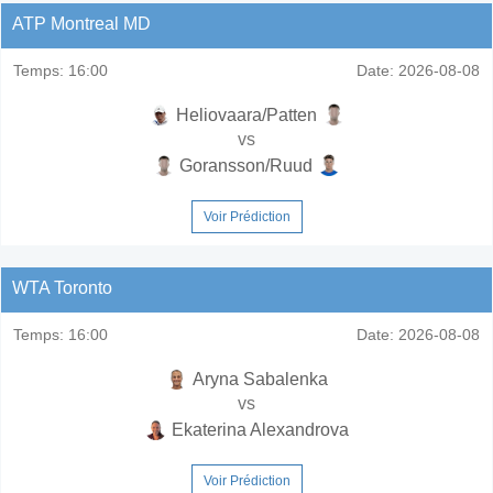
ATP Montreal MD
Temps:
16:00
Date:
2026-08-08
Heliovaara/Patten
vs
Goransson/Ruud
Voir Prédiction
WTA Toronto
Temps:
16:00
Date:
2026-08-08
Aryna Sabalenka
vs
Ekaterina Alexandrova
Voir Prédiction