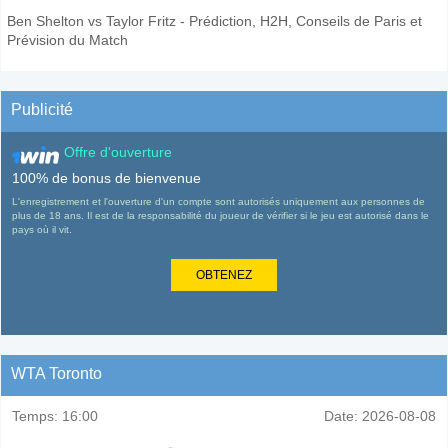
Ben Shelton vs Taylor Fritz - Prédiction, H2H, Conseils de Paris et
Prévision du Match
Publicité
Offre d'ouverture
100% de bonus de bienvenue
L'enregistrement et l'ouverture d'un compte sont autorisés uniquement aux personnes de
plus de 18 ans. Il est de la responsabilité du joueur de vérifier si le jeu est autorisé dans le
pays où il vit.
OBTENEZ
WTA Toronto
Temps:
16:00
Date:
2026-08-08