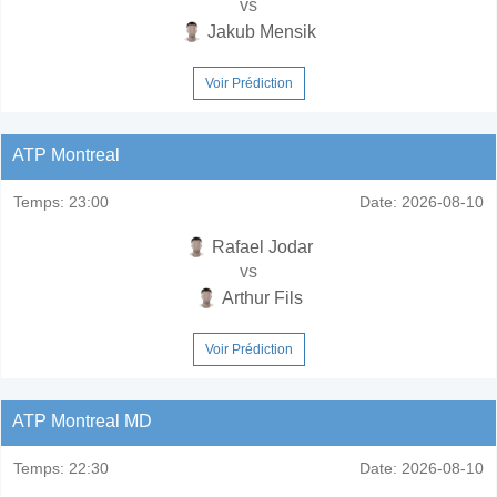
vs
Jakub Mensik
Voir Prédiction
ATP Montreal
Temps:
23:00
Date:
2026-08-10
Rafael Jodar
vs
Arthur Fils
Voir Prédiction
ATP Montreal MD
Temps:
22:30
Date:
2026-08-10