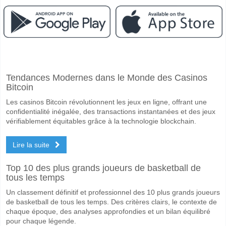
Facebook
Telegram
Instagram
A quand le match entre Alexander Shevchenko v Taro D
Tendances Modernes dans le Monde des Casinos
Le match entre Alexander Shevchenko v Taro Daniel 14 June 2026 10
Bitcoin
Quelle est l'équipe favorite pour gagner entre Alexand
Les casinos Bitcoin révolutionnent les jeux en ligne, offrant une
Alexander Shevchenko pour le Gagnant du match, avec une probabili
confidentialité inégalée, des transactions instantanées et des jeux
vérifiablement équitables grâce à la technologie blockchain.
Lire la suite
Top 10 des plus grands joueurs de basketball de
tous les temps
Un classement définitif et professionnel des 10 plus grands joueurs
de basketball de tous les temps. Des critères clairs, le contexte de
chaque époque, des analyses approfondies et un bilan équilibré
pour chaque légende.