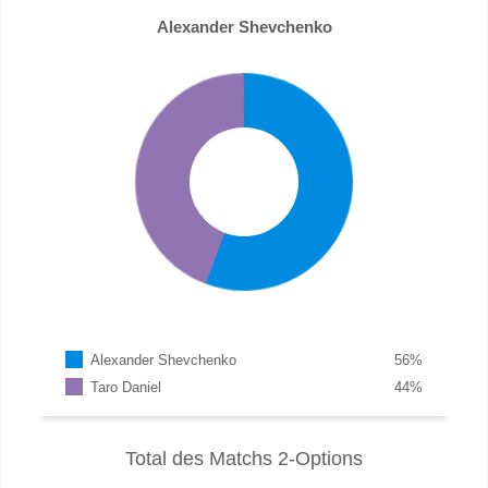
Alexander Shevchenko
Alexander Shevchenko
56
%
Taro Daniel
44
%
Total des Matchs 2-Options