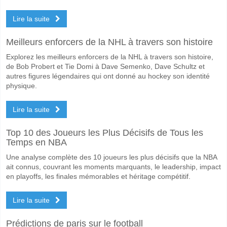
Lire la suite
Meilleurs enforcers de la NHL à travers son histoire
Explorez les meilleurs enforcers de la NHL à travers son histoire,
de Bob Probert et Tie Domi à Dave Semenko, Dave Schultz et
autres figures légendaires qui ont donné au hockey son identité
physique.
Lire la suite
Top 10 des Joueurs les Plus Décisifs de Tous les
Temps en NBA
Une analyse complète des 10 joueurs les plus décisifs que la NBA
ait connus, couvrant les moments marquants, le leadership, impact
en playoffs, les finales mémorables et héritage compétitif.
Lire la suite
Prédictions de paris sur le football