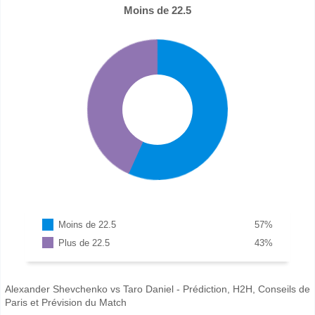
Moins de 22.5
Moins de 22.5
57
%
Plus de 22.5
43
%
Alexander Shevchenko vs Taro Daniel - Prédiction, H2H, Conseils de
Paris et Prévision du Match