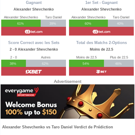
Gagnant
1er Set - Gagnant
Alexander Shevchenko
Alexander Shevchenko
Alexander Shevchenko
Taro Daniel
Alexander Shevchenko
Taro Daniel
61%
39%
60%
40%
Score Correct avec les Sets
Total des Matchs 2-Options
2 - 0 Alexander Shevchenko
Moins de 22.5
2 - 0
Autres
Moins de 22.5
Plus de 22.5
38%
62%
54%
46%
Advertisement
Alexander Shevchenko vs Taro Daniel Verdict de Prédiction