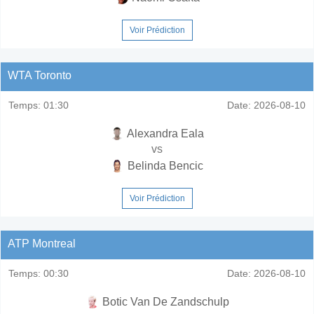
Voir Prédiction
WTA Toronto
Temps:
01:30
Date:
2026-08-10
Alexandra Eala
vs
Belinda Bencic
Voir Prédiction
ATP Montreal
Temps:
00:30
Date:
2026-08-10
Botic Van De Zandschulp