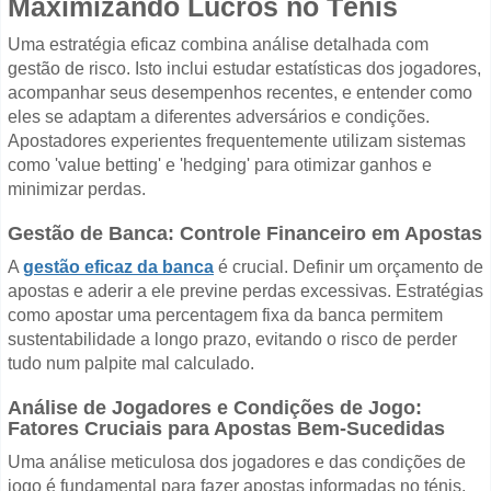
Maximizando Lucros no Ténis
Uma estratégia eficaz combina análise detalhada com
gestão de risco. Isto inclui estudar estatísticas dos jogadores,
acompanhar seus desempenhos recentes, e entender como
eles se adaptam a diferentes adversários e condições.
Apostadores experientes frequentemente utilizam sistemas
como 'value betting' e 'hedging' para otimizar ganhos e
minimizar perdas.
Gestão de Banca: Controle Financeiro em Apostas
A
gestão eficaz da banca
é crucial. Definir um orçamento de
apostas e aderir a ele previne perdas excessivas. Estratégias
como apostar uma percentagem fixa da banca permitem
sustentabilidade a longo prazo, evitando o risco de perder
tudo num palpite mal calculado.
Análise de Jogadores e Condições de Jogo:
Fatores Cruciais para Apostas Bem-Sucedidas
Uma análise meticulosa dos jogadores e das condições de
jogo é fundamental para fazer apostas informadas no ténis.