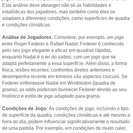
Esta análise deve abranger não só as habilidades e
estatísticas dos jogadores, mas também como eles se
adaptam a diferentes condições, como superfícies de quadra
e condições climáticas.
Análise de Jogadores:
Considere, por exemplo, um jogo
entre Roger Federer e Rafael Nadal. Federer é conhecido
pelo seu jogo elegante e eficaz em quadras rápidas,
enquanto Nadal é o rei do saibro, com um jogo que se
adapta perfeitamente a essa superfície. Além disso, a forma
física, lesões recentes, confrontos diretos anteriores e
desempenho recente em torneios são aspectos cruciais. Se
Federer enfrentasse Nadal em Wimbledon (quadra de
grama), as odds poderiam favorecer Federer devido ao seu
histórico e estilo de jogo adaptado para grama.
Condições de Jogo:
As condições de jogo, incluindo o tipo
de superfície da quadra, condições climáticas e até mesmo a
hora do dia, podem influenciar significativamente o resultado
de uma partida. Por exemplo, em condições de muito calor,