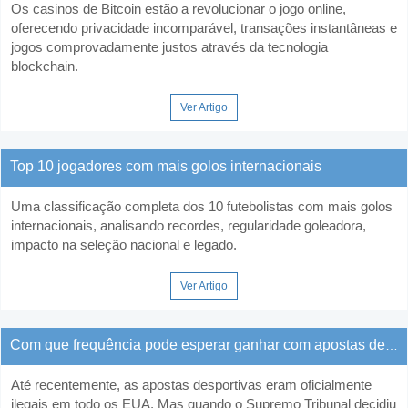
Os casinos de Bitcoin estão a revolucionar o jogo online,
oferecendo privacidade incomparável, transações instantâneas e
jogos comprovadamente justos através da tecnologia
blockchain.
Ver Artigo
Top 10 jogadores com mais golos internacionais
Uma classificação completa dos 10 futebolistas com mais golos
internacionais, analisando recordes, regularidade goleadora,
impacto na seleção nacional e legado.
Ver Artigo
Com que frequência pode esperar ganhar com apostas desportivas?
Até recentemente, as apostas desportivas eram oficialmente
ilegais em todo os EUA. Mas quando o Supremo Tribunal decidiu