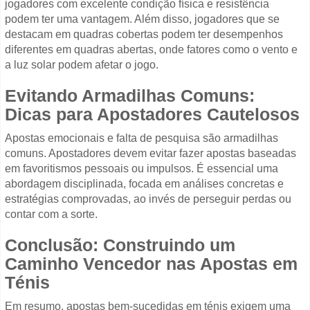
jogadores com excelente condição física e resistência
podem ter uma vantagem. Além disso, jogadores que se
destacam em quadras cobertas podem ter desempenhos
diferentes em quadras abertas, onde fatores como o vento e
a luz solar podem afetar o jogo.
Evitando Armadilhas Comuns:
Dicas para Apostadores Cautelosos
Apostas emocionais e falta de pesquisa são armadilhas
comuns. Apostadores devem evitar fazer apostas baseadas
em favoritismos pessoais ou impulsos. É essencial uma
abordagem disciplinada, focada em análises concretas e
estratégias comprovadas, ao invés de perseguir perdas ou
contar com a sorte.
Conclusão: Construindo um
Caminho Vencedor nas Apostas em
Ténis
Em resumo, apostas bem-sucedidas em ténis exigem uma