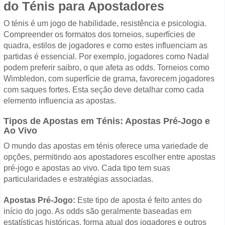
do Ténis para Apostadores
O ténis é um jogo de habilidade, resistência e psicologia.
Compreender os formatos dos torneios, superfícies de
quadra, estilos de jogadores e como estes influenciam as
partidas é essencial. Por exemplo, jogadores como Nadal
podem preferir saibro, o que afeta as odds. Torneios como
Wimbledon, com superfície de grama, favorecem jogadores
com saques fortes. Esta seção deve detalhar como cada
elemento influencia as apostas.
Tipos de Apostas em Ténis: Apostas Pré-Jogo e
Ao Vivo
O mundo das apostas em ténis oferece uma variedade de
opções, permitindo aos apostadores escolher entre apostas
pré-jogo e apostas ao vivo. Cada tipo tem suas
particularidades e estratégias associadas.
Apostas Pré-Jogo:
Este tipo de aposta é feito antes do
início do jogo. As odds são geralmente baseadas em
estatísticas históricas, forma atual dos jogadores e outros