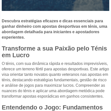
Descubra estratégias eficazes e dicas essenciais para
ganhar dinheiro com apostas desportivas em ténis, uma
abordagem detalhada para iniciantes e apostadores
experientes.
Transforme a sua Paixão pelo Ténis
em Lucro
O ténis, com sua dinâmica rápida e resultados imprevisíveis,
oferece um terreno fértil para apostas desportivas. Este artigo
visa orientar tanto novatos quanto veteranos nas apostas em
ténis, destacando estratégias fundamentais, gestão de risco
e análise de jogos para maximizar lucros. Compreender as
nuances do ténis e aplicar uma abordagem metódica pode
transformar apostas esporádicas em ganhos consistentes.
Entendendo o Jogo: Fundamentos