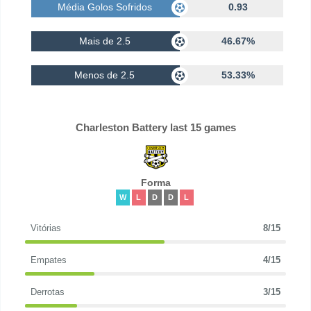
Média Golos Sofridos
0.93
Mais de 2.5
46.67%
Menos de 2.5
53.33%
Charleston Battery last 15 games
Forma
W
L
D
D
L
Vitórias
8/15
Empates
4/15
Derrotas
3/15