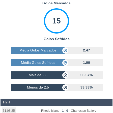
Golos Marcados
15
Golos Sofridos
Média Golos Marcados
2.47
Média Golos Sofridos
1.00
Mais de 2.5
66.67%
Menos de 2.5
33.33%
H2H
Rhode Island
1 - 0
Charleston Battery
31.08.25