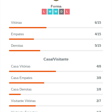
Forma
L
W
W
D
L
Vitórias
6/15
Empates
4/15
Derrotas
5/15
Casa/Visitante
Casa Vitórias
4/8
Casa Empates
3/8
Casa Derrotas
1/8
Visitante Vitórias
2/7