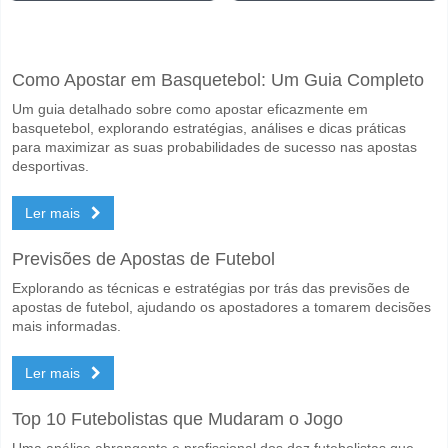
Facebook
Telegram
Instagram
Quando é a partida entre Rhode Island v Charleston Ba
Como Apostar em Basquetebol: Um Guia Completo
A partida entre Rhode Island v Charleston Battery 23 April 2026 00:30.
Um guia detalhado sobre como apostar eficazmente em
Quem é o time favorito para vencer entre Rhode Island 
basquetebol, explorando estratégias, análises e dicas práticas
Rhode Island para o Vencedor do jogo, com a probabilidade de 45%
para maximizar as suas probabilidades de sucesso nas apostas
desportivas.
Será que ambas as equipas marcam no jogo Rhode Isla
Ler mais
Sim para Ambas as Equipas Marcam, com a percentagem de 55%.
Qual é a previsão de resultado correcto para Rhode Isl
Previsões de Apostas de Futebol
No lado arriscado, pode tentar o Resultado Correto de 2-1 que tem 
Explorando as técnicas e estratégias por trás das previsões de
apostas de futebol, ajudando os apostadores a tomarem decisões
mais informadas.
Ler mais
Top 10 Futebolistas que Mudaram o Jogo
Uma análise abrangente e profissional dos dez futebolistas que