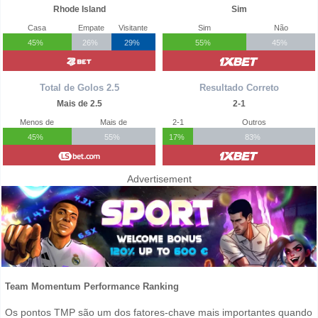
Rhode Island
Sim
Casa
Empate
Visitante
Sim
Não
45%
26%
29%
55%
45%
Total de Golos 2.5
Resultado Correto
Mais de 2.5
2-1
Menos de
Mais de
2-1
Outros
45%
55%
17%
83%
Advertisement
Team Momentum Performance Ranking
Os pontos TMP são um dos fatores-chave mais importantes quando