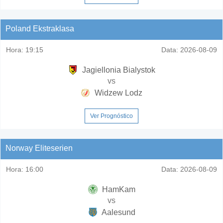
Poland Ekstraklasa
Hora:
19:15
Data:
2026-08-09
Jagiellonia Bialystok
vs
Widzew Lodz
Ver Prognóstico
Norway Eliteserien
Hora:
16:00
Data:
2026-08-09
HamKam
vs
Aalesund