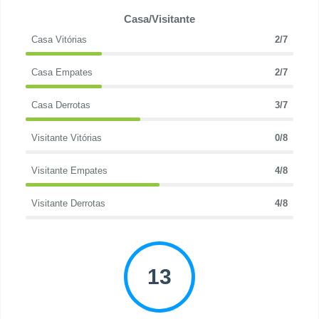
Casa/Visitante
Casa Vitórias
2/7
Casa Empates
2/7
Casa Derrotas
3/7
Visitante Vitórias
0/8
Visitante Empates
4/8
Visitante Derrotas
4/8
13