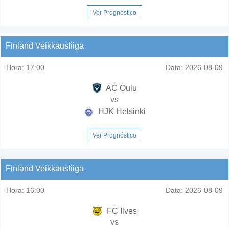
Ver Prognóstico
Finland Veikkausliiga
Hora:
17:00
Data:
2026-08-09
AC Oulu
vs
HJK Helsinki
Ver Prognóstico
Finland Veikkausliiga
Hora:
16:00
Data:
2026-08-09
FC Ilves
vs