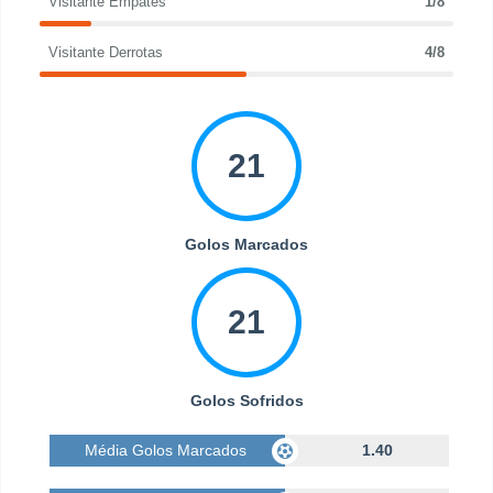
Visitante Empates
1/8
Visitante Derrotas
4/8
21
Golos Marcados
21
Golos Sofridos
Média Golos Marcados
1.40