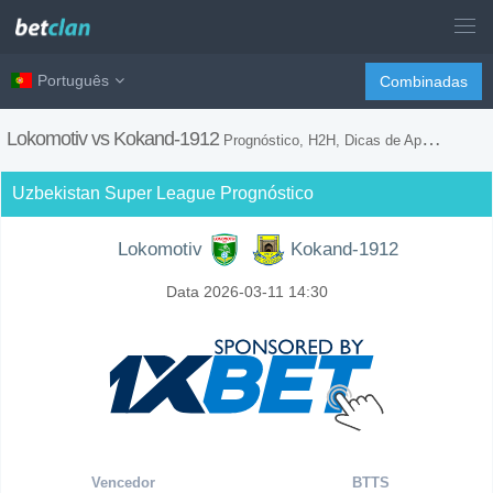
Português
Combinadas
Lokomotiv vs Kokand-1912
Prognóstico, H2H, Dicas de Apostas e Previsão do Jogo
Uzbekistan Super League Prognóstico
Lokomotiv
Kokand-1912
Data 2026-03-11 14:30
Vencedor
BTTS