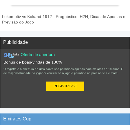
Lokomotiv vs Kokand-1912 - Prognóstico, H2H, Dicas de Apostas e
Previsão do Jogo
Publicidade
Oferta de abertura
Bônus de boas-vindas de 100%
O registro e a abertura de uma conta são permitidos apenas para maiores de 18 anos. É
de responsabilidade do jogador verificar se o jogo é permitido no país onde ele mora.
REGISTRE-SE
Emirates Cup