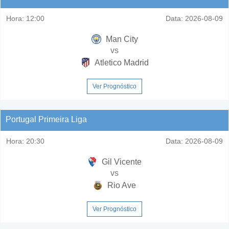
Hora:
12:00
Data:
2026-08-09
Man City
vs
Atletico Madrid
Ver Prognóstico
Portugal Primeira Liga
Hora:
20:30
Data:
2026-08-09
Gil Vicente
vs
Rio Ave
Ver Prognóstico