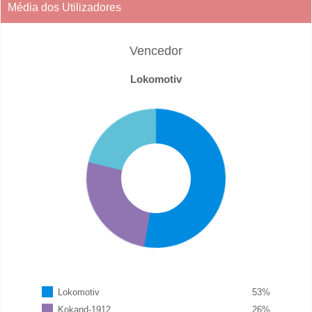
Média dos Utilizadores
Vencedor
Lokomotiv
Lokomotiv
53
%
Kokand-1912
26
%