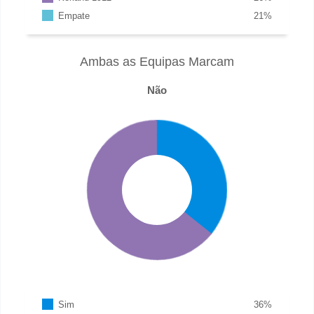
Empate
21
%
Ambas as Equipas Marcam
Não
Sim
36
%