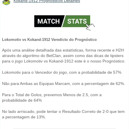
Kokand-1912 Prognósticos Detalhes
Lokomotiv vs Kokand-1912 Veredicto do Prognóstico
Após uma análise detalhada das estatísticas, forma recente e H2H
através do algoritmo do BetClan, assim como das dicas de tipsters
para o jogo Lokomotiv vs Kokand-1912 este é o nosso Prognóstico:
Lokomotiv para o Vencedor do jogo, com a probabilidade de 57%
Não para Ambas as Equipas Marcam, com a percentagem de 62%.
Para o Total de Golos, prevemos Menos de 2.5, com a
probabilidade de 64%
No lado arriscado, pode tentar o Resultado Correto de 2-0 que tem
a percentagem de 13%.