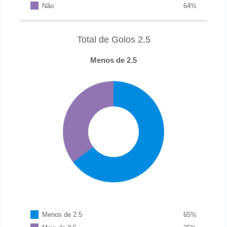
Não
64
%
Total de Golos 2.5
Menos de 2.5
Menos de 2.5
65
%