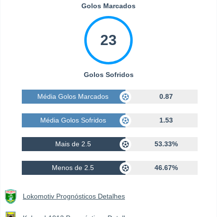
Golos Marcados
23
Golos Sofridos
Média Golos Marcados
0.87
Média Golos Sofridos
1.53
Mais de 2.5
53.33%
Menos de 2.5
46.67%
Lokomotiv Prognósticos Detalhes