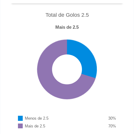
Total de Golos 2.5
Mais de 2.5
Menos de 2.5
30
%
Mais de 2.5
70
%