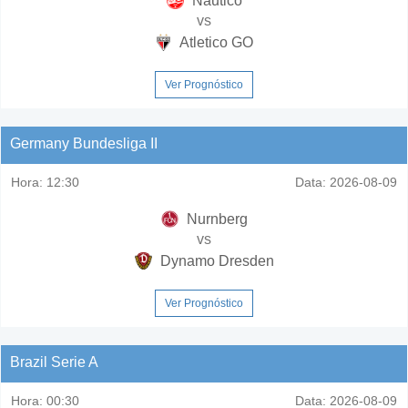
Nautico
vs
Atletico GO
Ver Prognóstico
Germany Bundesliga II
Hora:
12:30
Data:
2026-08-09
Nurnberg
vs
Dynamo Dresden
Ver Prognóstico
Brazil Serie A
Hora:
00:30
Data:
2026-08-09