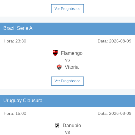
Ver Prognóstico
Brazil Serie A
Hora:
23:30
Data:
2026-08-09
Flamengo
vs
Vitoria
Ver Prognóstico
Uruguay Clausura
Hora:
15:00
Data:
2026-08-09
Danubio
vs