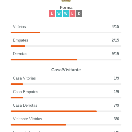
Forma
L
W
W
L
D
Vitórias
4/15
Empates
2/15
Derrotas
9/15
Casa/Visitante
Casa Vitórias
1/9
Casa Empates
1/9
Casa Derrotas
7/9
Visitante Vitórias
3/6