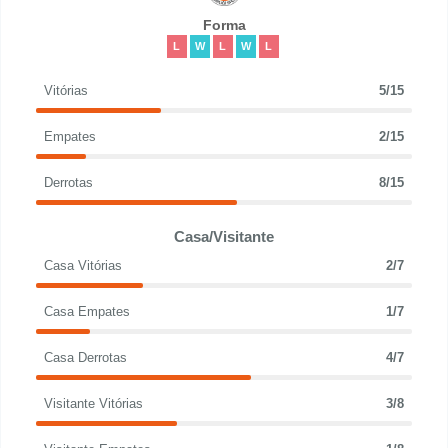
Forma
L
W
L
W
L
Vitórias
5/15
Empates
2/15
Derrotas
8/15
Casa/Visitante
Casa Vitórias
2/7
Casa Empates
1/7
Casa Derrotas
4/7
Visitante Vitórias
3/8