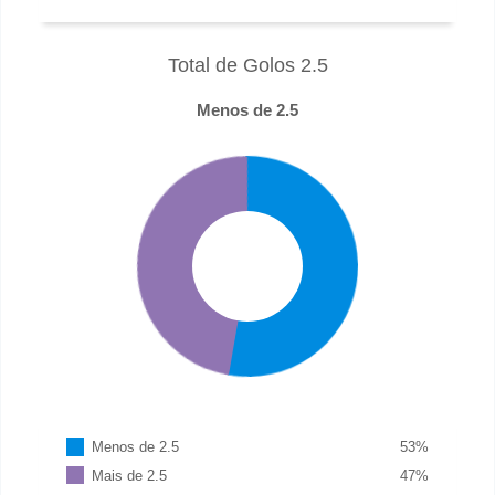
Total de Golos 2.5
Menos de 2.5
Menos de 2.5
53
%
Mais de 2.5
47
%