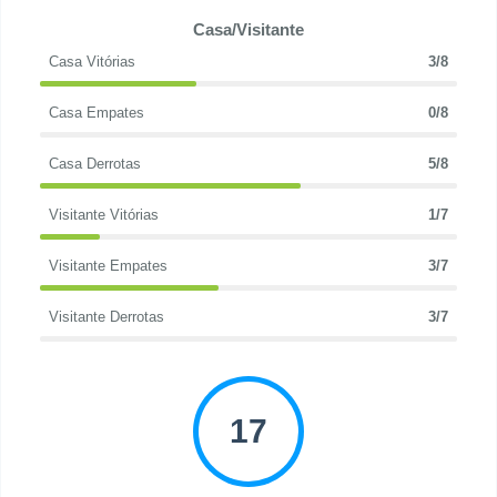
Casa/Visitante
Casa Vitórias
3/8
Casa Empates
0/8
Casa Derrotas
5/8
Visitante Vitórias
1/7
Visitante Empates
3/7
Visitante Derrotas
3/7
17