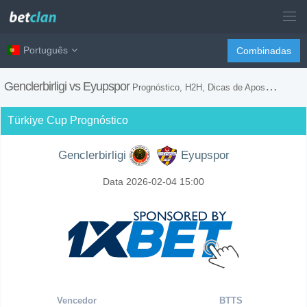
Português
Combinadas
Genclerbirligi vs Eyupspor
Prognóstico, H2H, Dicas de Apostas e Previsão do Jogo
Türkiye Cup Prognóstico
Genclerbirligi
Eyupspor
Data 2026-02-04 15:00
Vencedor
BTTS