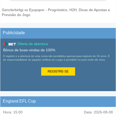
Genclerbirligi vs Eyupspor - Prognóstico, H2H, Dicas de Apostas e
Previsão do Jogo
Publicidade
Oferta de abertura
Bônus de boas-vindas de 100%
O registro e a abertura de uma conta são permitidos apenas para maiores de 18 anos. É
de responsabilidade do jogador verificar se o jogo é permitido no país onde ele mora.
REGISTRE-SE
England EFL Cup
Hora:
15:00
Data:
2026-08-08