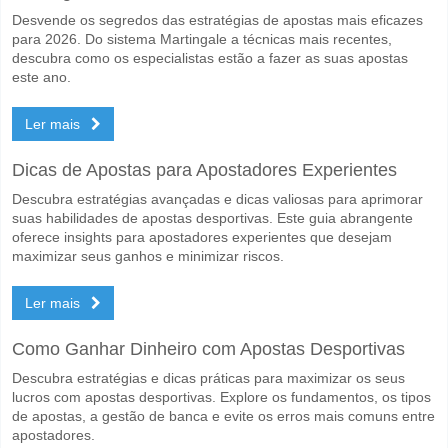
No lado arriscado, pode tentar o Resultado Correto de 2-1 que tem 
Desvende os segredos das estratégias de apostas mais eficazes
para 2026. Do sistema Martingale a técnicas mais recentes,
descubra como os especialistas estão a fazer as suas apostas
este ano.
Ler mais
Dicas de Apostas para Apostadores Experientes
Descubra estratégias avançadas e dicas valiosas para aprimorar
suas habilidades de apostas desportivas. Este guia abrangente
oferece insights para apostadores experientes que desejam
maximizar seus ganhos e minimizar riscos.
Ler mais
Como Ganhar Dinheiro com Apostas Desportivas
Descubra estratégias e dicas práticas para maximizar os seus
lucros com apostas desportivas. Explore os fundamentos, os tipos
de apostas, a gestão de banca e evite os erros mais comuns entre
apostadores.