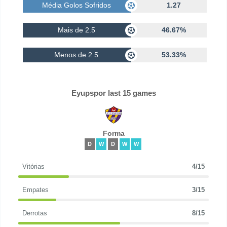
Média Golos Sofridos
1.27
Mais de 2.5
46.67%
Menos de 2.5
53.33%
Eyupspor last 15 games
Forma
D
W
D
W
W
Vitórias
4/15
Empates
3/15
Derrotas
8/15