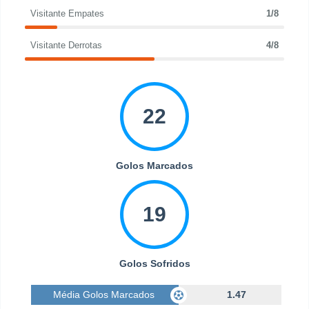
Visitante Empates
1/8
Visitante Derrotas
4/8
22
Golos Marcados
19
Golos Sofridos
Média Golos Marcados
1.47