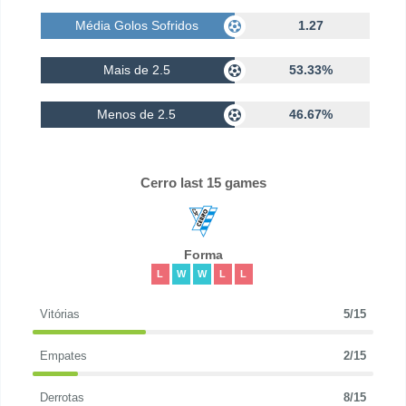
Média Golos Sofridos
1.27
Mais de 2.5
53.33%
Menos de 2.5
46.67%
Cerro last 15 games
Forma
L
W
W
L
L
Vitórias
5/15
Empates
2/15
Derrotas
8/15