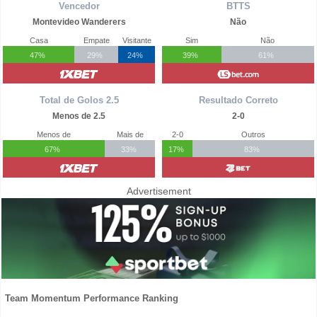
Vencedor
BTTS
Montevideo Wanderers
Não
Casa
Empate
Visitante
Sim
Não
47%
29%
24%
39%
61%
Total de Golos 2.5
Resultado Correto
Menos de 2.5
2-0
Menos de
Mais de
2-0
Outros
67%
33%
17%
83%
Advertisement
Team Momentum Performance Ranking