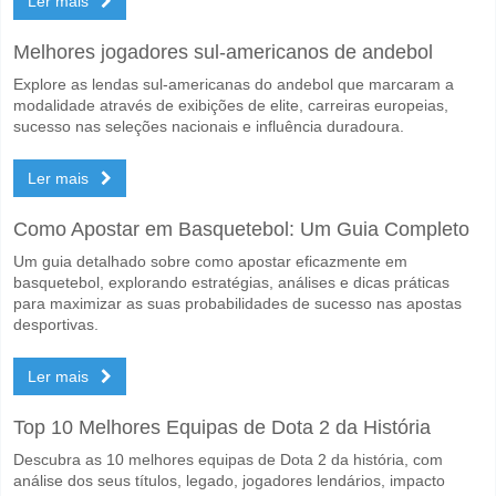
Ler mais
Não para Ambas as Equipas Marcam, com a percentagem de 61%.
Qual é a previsão de resultado correcto para Montevid
Melhores jogadores sul-americanos de andebol
No lado arriscado, pode tentar o Resultado Correto de 2-0 que tem 
Explore as lendas sul-americanas do andebol que marcaram a
modalidade através de exibições de elite, carreiras europeias,
sucesso nas seleções nacionais e influência duradoura.
Ler mais
Como Apostar em Basquetebol: Um Guia Completo
Um guia detalhado sobre como apostar eficazmente em
basquetebol, explorando estratégias, análises e dicas práticas
para maximizar as suas probabilidades de sucesso nas apostas
desportivas.
Ler mais
Top 10 Melhores Equipas de Dota 2 da História
Descubra as 10 melhores equipas de Dota 2 da história, com
análise dos seus títulos, legado, jogadores lendários, impacto