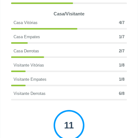
Casa/Visitante
Casa Vitórias
4/7
Casa Empates
1/7
Casa Derrotas
2/7
Visitante Vitórias
1/8
Visitante Empates
1/8
Visitante Derrotas
6/8
11