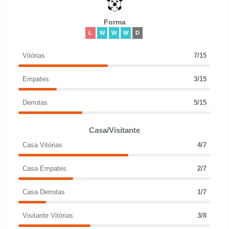
Forma
L
W
W
W
D
Vitórias
7/15
Empates
3/15
Derrotas
5/15
Casa/Visitante
Casa Vitórias
4/7
Casa Empates
2/7
Casa Derrotas
1/7
Visitante Vitórias
3/8