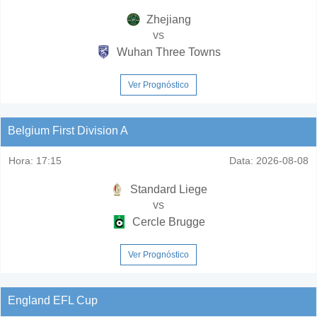
Zhejiang
vs
Wuhan Three Towns
Ver Prognóstico
Belgium First Division A
Hora:
17:15
Data:
2026-08-08
Standard Liege
vs
Cercle Brugge
Ver Prognóstico
England EFL Cup