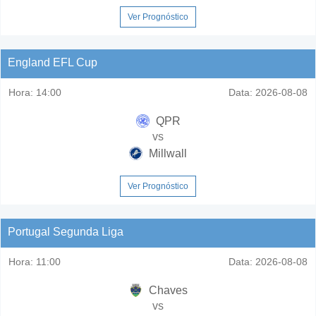
Ver Prognóstico
England EFL Cup
Hora:
14:00
Data:
2026-08-08
QPR
vs
Millwall
Ver Prognóstico
Portugal Segunda Liga
Hora:
11:00
Data:
2026-08-08
Chaves
vs