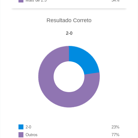
Mais de 2.5
34
%
Resultado Correto
2-0
2-0
23
%
Outros
77
%