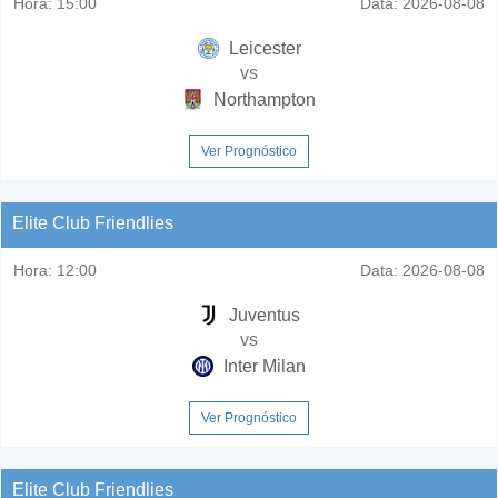
Hora:
15:00
Data:
2026-08-08
Leicester
vs
Northampton
Ver Prognóstico
Elite Club Friendlies
Hora:
12:00
Data:
2026-08-08
Juventus
vs
Inter Milan
Ver Prognóstico
Elite Club Friendlies