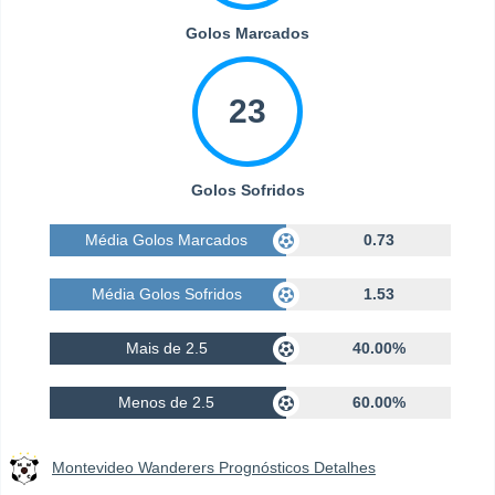
Golos Marcados
23
Golos Sofridos
Média Golos Marcados
0.73
Média Golos Sofridos
1.53
Mais de 2.5
40.00%
Menos de 2.5
60.00%
Montevideo Wanderers Prognósticos Detalhes