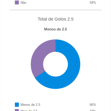
Não
59
%
Total de Golos 2.5
Menos de 2.5
Menos de 2.5
66
%