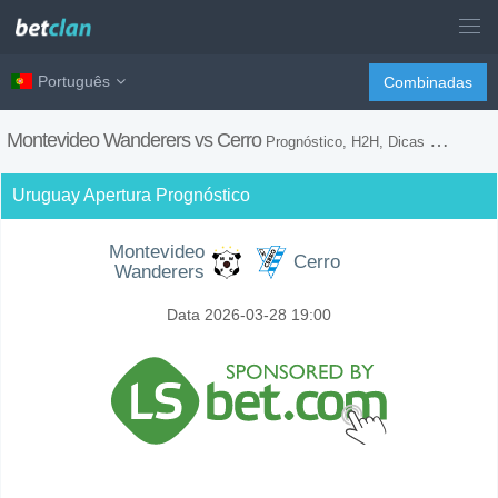
Português
Combinadas
Montevideo Wanderers vs Cerro
Prognóstico, H2H, Dicas de Apostas e Previsão do Jogo
Uruguay Apertura Prognóstico
Montevideo
Cerro
Wanderers
Data 2026-03-28 19:00