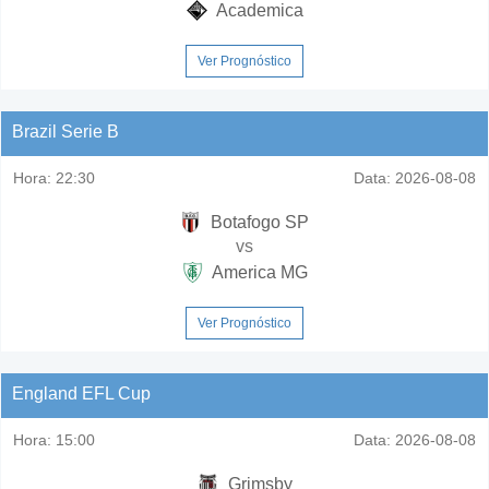
Academica
Ver Prognóstico
Brazil Serie B
Hora:
22:30
Data:
2026-08-08
Botafogo SP
vs
America MG
Ver Prognóstico
England EFL Cup
Hora:
15:00
Data:
2026-08-08
Grimsby