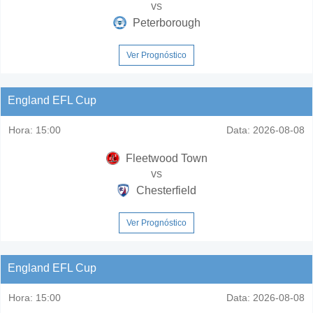
vs
Peterborough
Ver Prognóstico
England EFL Cup
Hora:
15:00
Data:
2026-08-08
Fleetwood Town
vs
Chesterfield
Ver Prognóstico
England EFL Cup
Hora:
15:00
Data:
2026-08-08