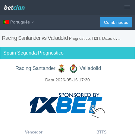
Português
Combinadas
Racing Santander vs Valladolid
Prognóstico, H2H, Dicas de Apostas e Previsão do Jogo
Spain Segunda Prognóstico
Racing Santander
Valladolid
Data 2026-05-16 17:30
Vencedor
BTTS