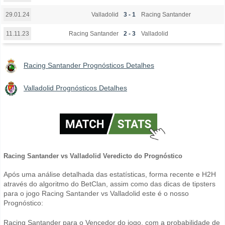
Valladolid
3 - 1
Racing Santander
29.01.24
Racing Santander
2 - 3
Valladolid
11.11.23
Racing Santander Prognósticos Detalhes
Valladolid Prognósticos Detalhes
Racing Santander vs Valladolid Veredicto do Prognóstico
Após uma análise detalhada das estatísticas, forma recente e H2H
através do algoritmo do BetClan, assim como das dicas de tipsters
para o jogo Racing Santander vs Valladolid este é o nosso
Prognóstico:
Racing Santander para o Vencedor do jogo, com a probabilidade de