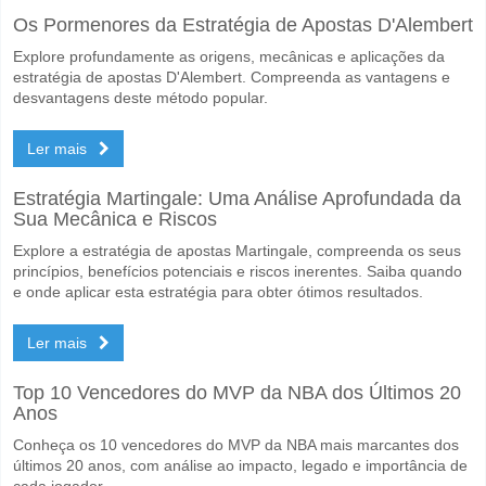
Os Pormenores da Estratégia de Apostas D'Alembert
A partida entre Racing Santander v Valladolid 16 May 2026 17:30.
Explore profundamente as origens, mecânicas e aplicações da
Quem é o time favorito para vencer entre Racing Santan
estratégia de apostas D'Alembert. Compreenda as vantagens e
Racing Santander para o Vencedor do jogo, com a probabilidade de 
desvantagens deste método popular.
Será que ambas as equipas marcam no jogo Racing San
Ler mais
Sim para Ambas as Equipas Marcam, com a percentagem de 59%.
Estratégia Martingale: Uma Análise Aprofundada da
Qual é a previsão de resultado correcto para Racing Sa
Sua Mecânica e Riscos
No lado arriscado, pode tentar o Resultado Correto de 3-1 que tem 
Explore a estratégia de apostas Martingale, compreenda os seus
princípios, benefícios potenciais e riscos inerentes. Saiba quando
e onde aplicar esta estratégia para obter ótimos resultados.
Ler mais
Top 10 Vencedores do MVP da NBA dos Últimos 20
Anos
Conheça os 10 vencedores do MVP da NBA mais marcantes dos
últimos 20 anos, com análise ao impacto, legado e importância de
cada jogador.