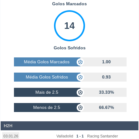
Golos Marcados
14
Golos Sofridos
Média Golos Marcados
1.00
Média Golos Sofridos
0.93
Mais de 2.5
33.33%
Menos de 2.5
66.67%
H2H
Valladolid
1 - 1
Racing Santander
03.01.26