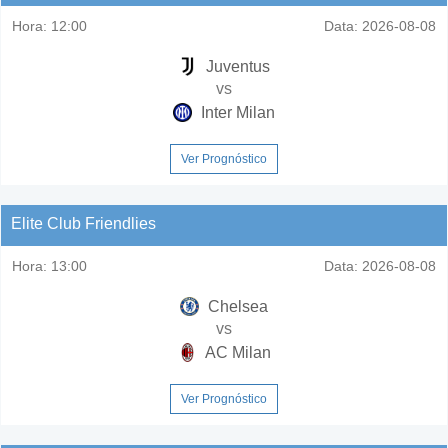
Hora:
12:00
Data:
2026-08-08
Juventus
vs
Inter Milan
Ver Prognóstico
Elite Club Friendlies
Hora:
13:00
Data:
2026-08-08
Chelsea
vs
AC Milan
Ver Prognóstico