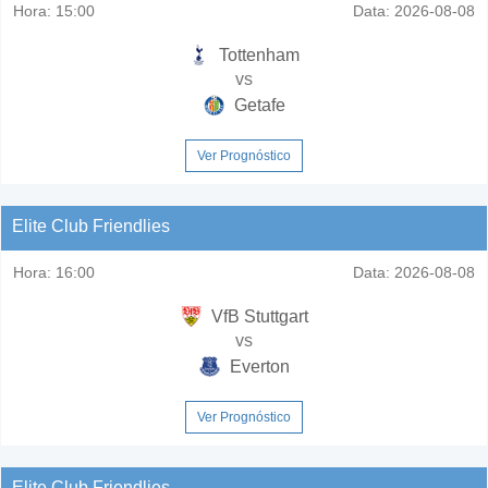
Hora:
15:00
Data:
2026-08-08
Tottenham
vs
Getafe
Ver Prognóstico
Elite Club Friendlies
Hora:
16:00
Data:
2026-08-08
VfB Stuttgart
vs
Everton
Ver Prognóstico
Elite Club Friendlies