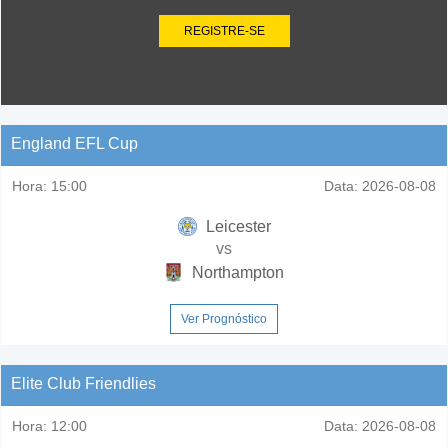
REGISTRE-SE
England EFL Cup
Hora:
15:00
Data:
2026-08-08
Leicester
vs
Northampton
Ver Prognóstico
Elite Club Friendlies
Hora:
12:00
Data:
2026-08-08