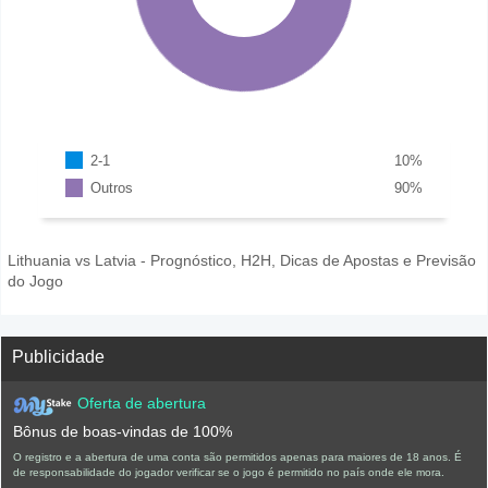
2-1
10
%
Outros
90
%
Lithuania vs Latvia - Prognóstico, H2H, Dicas de Apostas e Previsão
do Jogo
Publicidade
Oferta de abertura
Bônus de boas-vindas de 100%
O registro e a abertura de uma conta são permitidos apenas para maiores de 18 anos. É
de responsabilidade do jogador verificar se o jogo é permitido no país onde ele mora.