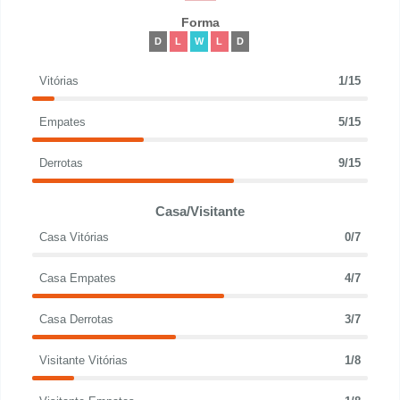
Forma
D
L
W
L
D
Vitórias
1/15
Empates
5/15
Derrotas
9/15
Casa/Visitante
Casa Vitórias
0/7
Casa Empates
4/7
Casa Derrotas
3/7
Visitante Vitórias
1/8