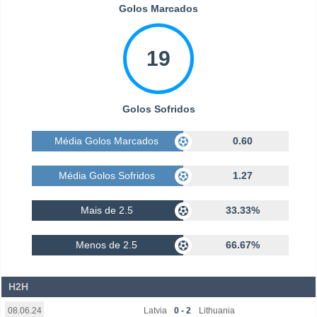
Golos Marcados
19
Golos Sofridos
Média Golos Marcados
0.60
Média Golos Sofridos
1.27
Mais de 2.5
33.33%
Menos de 2.5
66.67%
H2H
Latvia
0 - 2
Lithuania
08.06.24