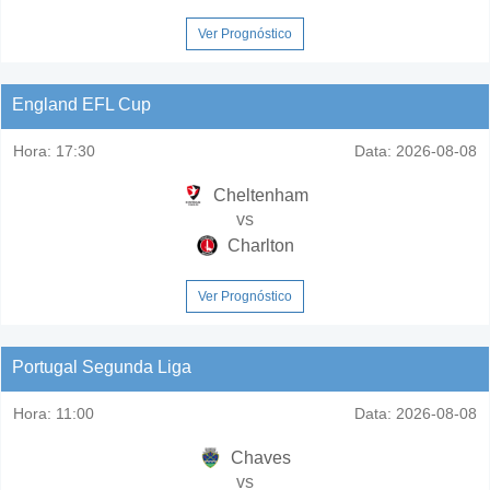
Ver Prognóstico
England EFL Cup
Hora:
17:30
Data:
2026-08-08
Cheltenham
vs
Charlton
Ver Prognóstico
Portugal Segunda Liga
Hora:
11:00
Data:
2026-08-08
Chaves
vs