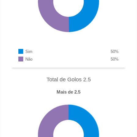
Sim
50
%
Não
50
%
Total de Golos 2.5
Mais de 2.5