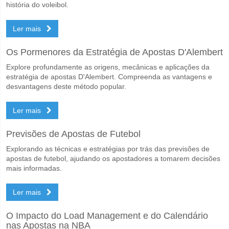
história do voleibol.
Ler mais
Os Pormenores da Estratégia de Apostas D'Alembert
Explore profundamente as origens, mecânicas e aplicações da
estratégia de apostas D'Alembert. Compreenda as vantagens e
desvantagens deste método popular.
Ler mais
Previsões de Apostas de Futebol
Explorando as técnicas e estratégias por trás das previsões de
apostas de futebol, ajudando os apostadores a tomarem decisões
mais informadas.
Ler mais
O Impacto do Load Management e do Calendário
nas Apostas na NBA