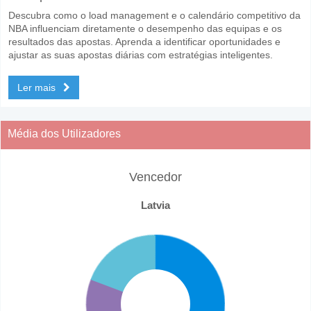
Descubra como o load management e o calendário competitivo da
NBA influenciam diretamente o desempenho das equipas e os
resultados das apostas. Aprenda a identificar oportunidades e
ajustar as suas apostas diárias com estratégias inteligentes.
Ler mais
Média dos Utilizadores
Vencedor
Latvia