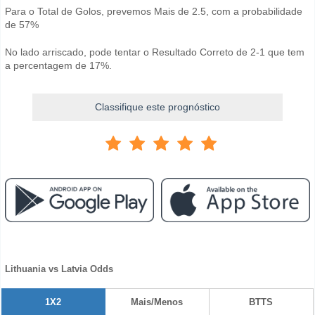
Para o Total de Golos, prevemos Mais de 2.5, com a probabilidade
de 57%
No lado arriscado, pode tentar o Resultado Correto de 2-1 que tem
a percentagem de 17%.
Classifique este prognóstico
Lithuania vs Latvia Odds
1X2
Mais/Menos
BTTS