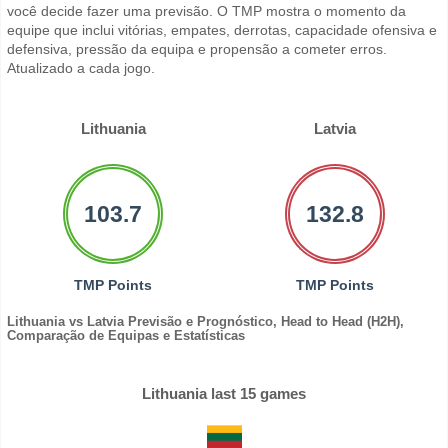
você decide fazer uma previsão. O TMP mostra o momento da
equipe que inclui vitórias, empates, derrotas, capacidade ofensiva e
defensiva, pressão da equipa e propensão a cometer erros.
Atualizado a cada jogo.
Lithuania
Latvia
103.7
132.8
TMP Points
TMP Points
Lithuania vs Latvia Previsão e Prognóstico, Head to Head (H2H),
Comparação de Equipas e Estatísticas
Lithuania last 15 games