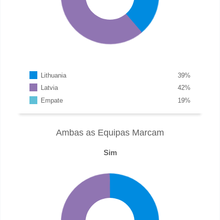
Lithuania
39
%
Latvia
42
%
Empate
19
%
Ambas as Equipas Marcam
Sim