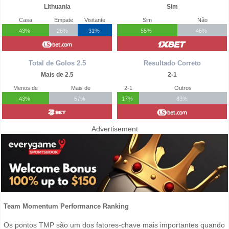
Lithuania
Sim
Casa
Empate
Visitante
Sim
Não
43%
26%
31%
55%
45%
Total de Golos 2.5
Resultado Correto
Mais de 2.5
2-1
Menos de
Mais de
2-1
Outros
43%
57%
17%
83%
Advertisement
Team Momentum Performance Ranking
Os pontos TMP são um dos fatores-chave mais importantes quando