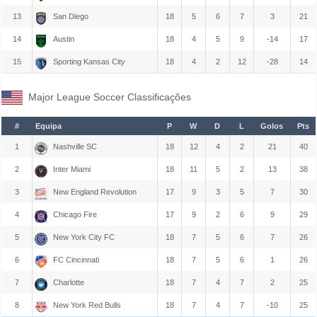
13
San Diego
18
5
6
7
3
21
14
Austin
18
4
5
9
-14
17
15
Sporting Kansas City
18
4
2
12
-28
14
Major League Soccer Classificações
#
Equipa
P
W
D
L
Golos
Pts
1
Nashville SC
18
12
4
2
21
40
2
Inter Miami
18
11
5
2
13
38
3
New England Revolution
17
9
3
5
7
30
4
Chicago Fire
17
9
2
6
9
29
5
New York City FC
18
7
5
6
7
26
6
FC Cincinnati
18
7
5
6
1
26
7
Charlotte
18
7
4
7
2
25
8
New York Red Bulls
18
7
4
7
-10
25