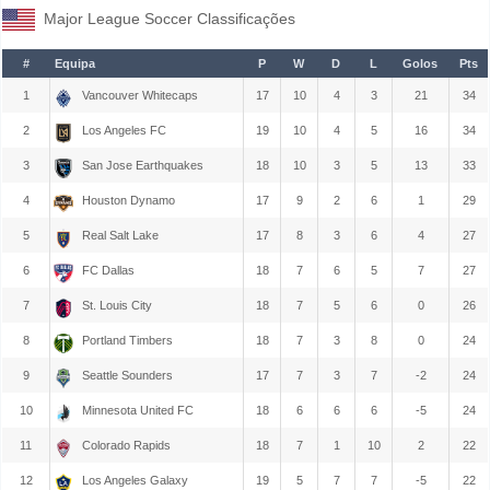
Major League Soccer Classificações
#
Equipa
P
W
D
L
Golos
Pts
1
Vancouver Whitecaps
17
10
4
3
21
34
2
Los Angeles FC
19
10
4
5
16
34
3
San Jose Earthquakes
18
10
3
5
13
33
4
Houston Dynamo
17
9
2
6
1
29
5
Real Salt Lake
17
8
3
6
4
27
6
FC Dallas
18
7
6
5
7
27
7
St. Louis City
18
7
5
6
0
26
8
Portland Timbers
18
7
3
8
0
24
9
Seattle Sounders
17
7
3
7
-2
24
10
Minnesota United FC
18
6
6
6
-5
24
11
Colorado Rapids
18
7
1
10
2
22
12
Los Angeles Galaxy
19
5
7
7
-5
22