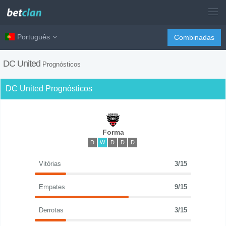
Português
Combinadas
DC United
Prognósticos
DC United Prognósticos
Forma
D
W
D
D
D
Vitórias
3/15
Empates
9/15
Derrotas
3/15