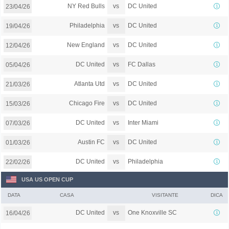
vs
NY Red Bulls
DC United
23/04/26
vs
Philadelphia
DC United
19/04/26
vs
New England
DC United
12/04/26
vs
DC United
FC Dallas
05/04/26
vs
Atlanta Utd
DC United
21/03/26
vs
Chicago Fire
DC United
15/03/26
vs
DC United
Inter Miami
07/03/26
vs
Austin FC
DC United
01/03/26
vs
DC United
Philadelphia
22/02/26
USA US OPEN CUP
DATA
CASA
VISITANTE
DICA
vs
DC United
One Knoxville SC
16/04/26