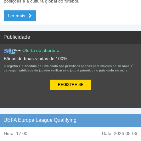
posições e a cultura global do futebol.
Ler mais
Publicidade
Oferta de abertura
Bônus de boas-vindas de 100%
O registro e a abertura de uma conta são permitidos apenas para maiores de 18 anos. É
de responsabilidade do jogador verificar se o jogo é permitido no país onde ele mora.
REGISTRE-SE
UEFA Europa League Qualifying
Hora:
17:00
Data:
2026-08-06