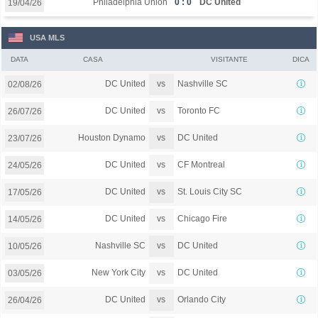
Philadelphia Union
0 : 0
DC United
19/04/26
USA MLS
DATA
CASA
VISITANTE
DICA
vs
DC United
Nashville SC
02/08/26
vs
DC United
Toronto FC
26/07/26
vs
Houston Dynamo
DC United
23/07/26
vs
DC United
CF Montreal
24/05/26
vs
DC United
St. Louis City SC
17/05/26
vs
DC United
Chicago Fire
14/05/26
vs
Nashville SC
DC United
10/05/26
vs
New York City
DC United
03/05/26
vs
DC United
Orlando City
26/04/26