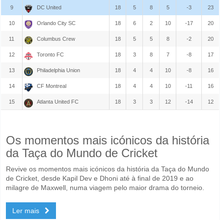
9
DC United
18
5
8
5
-3
23
10
Orlando City SC
18
6
2
10
-17
20
11
Columbus Crew
18
5
5
8
-2
20
12
Toronto FC
18
3
8
7
-8
17
13
Philadelphia Union
18
4
4
10
-8
16
14
CF Montreal
18
4
4
10
-11
16
15
Atlanta United FC
18
3
3
12
-14
12
Os momentos mais icónicos da história
da Taça do Mundo de Cricket
Revive os momentos mais icónicos da história da Taça do Mundo
de Cricket, desde Kapil Dev e Dhoni até à final de 2019 e ao
milagre de Maxwell, numa viagem pelo maior drama do torneio.
Ler mais