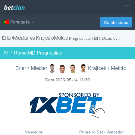
Português
Combinadas
Erler/Miedler vs Krajicek/Mektic
Prognóstico, H2H, Dicas de Apostas e Previsão do Jogo
ATP Rome MD Prognóstico
Erler / Miedler
Krajicek / Mektic
Data 2026-05-14 16:30
Vencedor
Primeiro Set - Vencedor