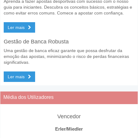
Aprenda a fazer apostas desportivas com sucesso com o nosso
guia para iniciantes. Descubra os conceitos básicos, estratégias e
como evitar erros comuns. Comece a apostar com confiança.
Ler mais
Gestão de Banca Robusta
Uma gestão de banca eficaz garante que possa desfrutar da
emoção das apostas, minimizando o risco de perdas financeiras
significativas.
Ler mais
Média dos Utilizadores
Vencedor
Erler/Miedler