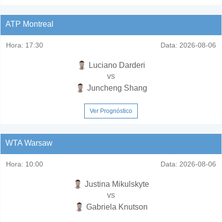
ATP Montreal
Hora:
17:30
Data:
2026-08-06
Luciano Darderi
vs
Juncheng Shang
Ver Prognóstico
WTA Warsaw
Hora:
10:00
Data:
2026-08-06
Justina Mikulskyte
vs
Gabriela Knutson