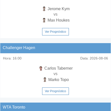
Jerome Kym
vs
Max Houkes
Ver Prognóstico
Challenger Hagen
Hora:
16:00
Data:
2026-08-06
Carlos Taberner
vs
Marko Topo
Ver Prognóstico
WTA Toronto