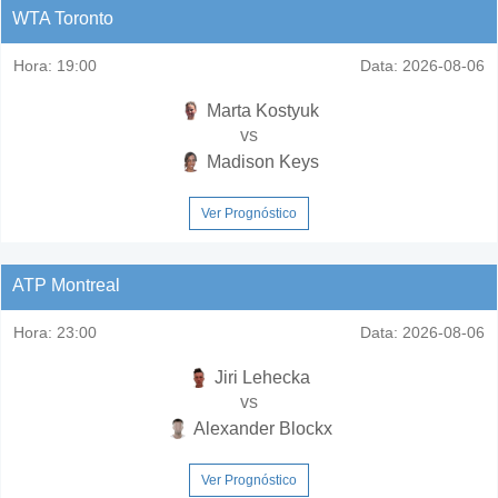
WTA Toronto
Hora:
19:00
Data:
2026-08-06
Marta Kostyuk
vs
Madison Keys
Ver Prognóstico
ATP Montreal
Hora:
23:00
Data:
2026-08-06
Jiri Lehecka
vs
Alexander Blockx
Ver Prognóstico