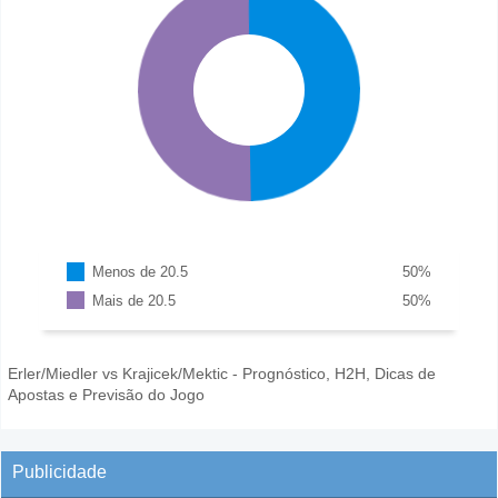
Menos de 20.5
50
%
Mais de 20.5
50
%
Erler/Miedler vs Krajicek/Mektic - Prognóstico, H2H, Dicas de
Apostas e Previsão do Jogo
Publicidade