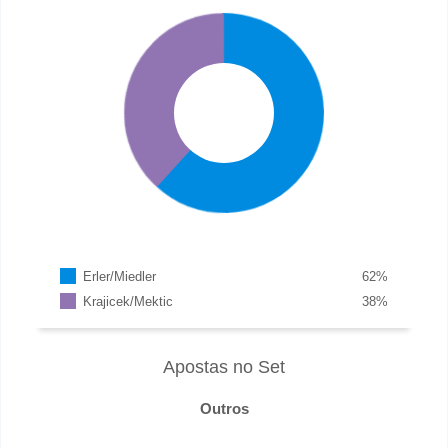
Erler/Miedler
62
%
Krajicek/Mektic
38
%
Apostas no Set
Outros