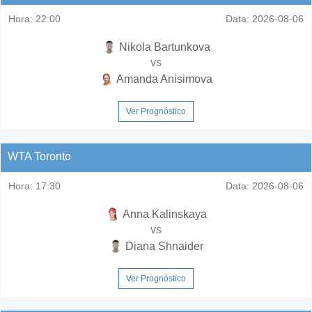
Hora:
22:00
Data:
2026-08-06
Nikola Bartunkova
vs
Amanda Anisimova
Ver Prognóstico
WTA Toronto
Hora:
17:30
Data:
2026-08-06
Anna Kalinskaya
vs
Diana Shnaider
Ver Prognóstico