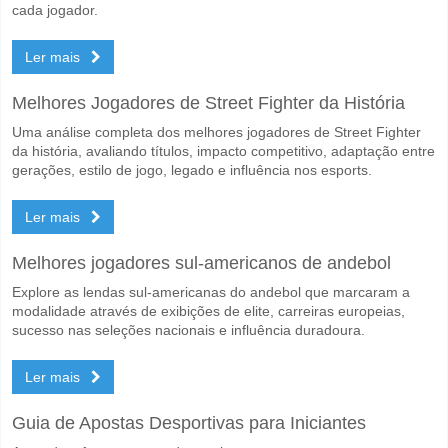
cada jogador.
Ler mais
Melhores Jogadores de Street Fighter da História
Uma análise completa dos melhores jogadores de Street Fighter
da história, avaliando títulos, impacto competitivo, adaptação entre
gerações, estilo de jogo, legado e influência nos esports.
Ler mais
Melhores jogadores sul-americanos de andebol
Explore as lendas sul-americanas do andebol que marcaram a
modalidade através de exibições de elite, carreiras europeias,
sucesso nas seleções nacionais e influência duradoura.
Ler mais
Guia de Apostas Desportivas para Iniciantes