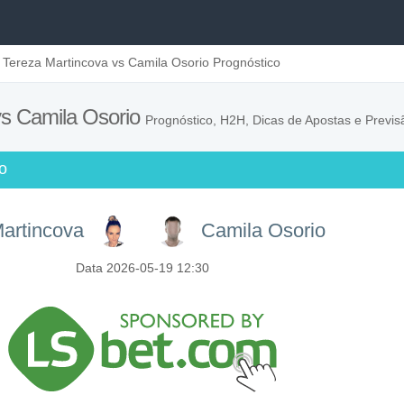
Tereza Martincova vs Camila Osorio Prognóstico
vs Camila Osorio
Prognóstico, H2H, Dicas de Apostas e Previ
o
artincova
Camila Osorio
Data 2026-05-19 12:30