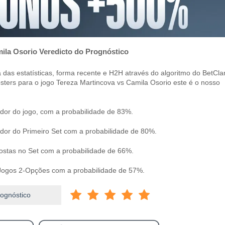
ila Osorio Veredicto do Prognóstico
das estatísticas, forma recente e H2H através do algoritmo do BetCla
sters para o jogo Tereza Martincova vs Camila Osorio este é o nosso
dor do jogo, com a probabilidade de 83%.
dor do Primeiro Set com a probabilidade de 80%.
postas no Set com a probabilidade de 66%.
 Jogos 2-Opções com a probabilidade de 57%.
rognóstico