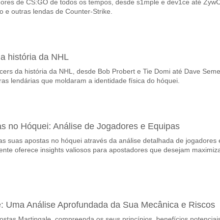
dores de CS:GO de todos os tempos, desde s1mple e dev1ce até Zyw
 e outras lendas de Counter-Strike.
a história da NHL
cers da história da NHL, desde Bob Probert e Tie Domi até Dave Sem
ras lendárias que moldaram a identidade física do hóquei.
s no Hóquei: Análise de Jogadores e Equipas
s suas apostas no hóquei através da análise detalhada de jogadores 
ente oferece insights valiosos para apostadores que desejam maximiz
le: Uma Análise Aprofundada da Sua Mecânica e Riscos
ostas Martingale, compreenda os seus princípios, benefícios potenciai