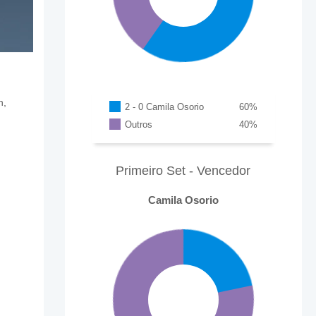
n,
2 - 0 Camila Osorio
60
%
Outros
40
%
Primeiro Set - Vencedor
Camila Osorio