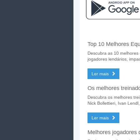
Facebook
Telegram
Instag
Quando é a partida en
Top 10 Melhores Equi
A partida entre Tereza Mar
Descubra as 10 melhores e
Quem é o time favorit
jogadores lendários, impac
Camila Osorio para o Vence
Ler mais
Os melhores treinado
Descubra os melhores trei
Nick Bollettieri, Ivan Lendl
Ler mais
Melhores jogadores