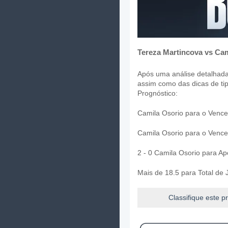
Tereza Martincova vs Cam
Após uma análise detalhada 
assim como das dicas de tip
Prognóstico:
Camila Osorio para o Vence
Camila Osorio para o Vence
2 - 0 Camila Osorio para A
Mais de 18.5 para Total de
Classifique este p