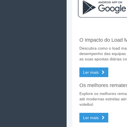
Facebook
Telegram
Instag
Quando é a partida en
O Impacto do Load 
A partida entre Andrea Pell
Descubra como o load man
Quem é o time favorit
desempenho das equipas e 
Andrea Pellegrino para o V
as suas apostas diárias co
Ler mais
Os melhores remates
Explore os melhores remat
até modernas estrelas aér
voleibol.
Ler mais