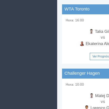
WTA Toronto
Hora:
16:00
Talia G
vs
Ekaterina Al
Ver Prognós
Challenger Hagen
Hora:
10:00
Matej D
vs
Lorenzo G