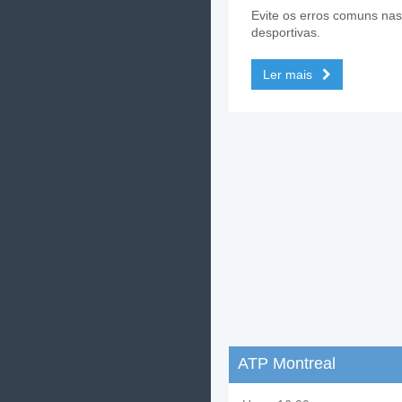
Evite os erros comuns na
desportivas.
Ler mais
ATP Montreal