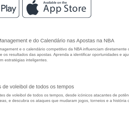
ram
tre Andrea Pellegrino v Lloyd Harris?
Management e do Calendário nas Apostas na NBA
egrino v Lloyd Harris 20 May 2026 09:00 UK time.
agement e o calendário competitivo da NBA influenciam diretamente 
o para vencer entre Andrea Pellegrino v Lloyd Harris?
os resultados das apostas. Aprenda a identificar oportunidades e aju
encedor do jogo, com a probabilidade de 37%
m estratégias inteligentes.
 de voleibol de todos os tempos
es de voleibol de todos os tempos, desde icónicos atacantes de potên
eas, e descubra os ataques que mudaram jogos, torneios e a história 