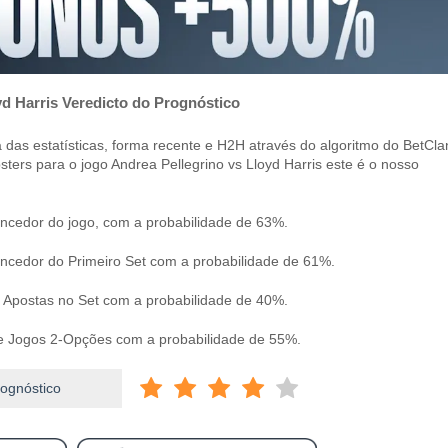
yd Harris Veredicto do Prognóstico
das estatísticas, forma recente e H2H através do algoritmo do BetCla
sters para o jogo Andrea Pellegrino vs Lloyd Harris este é o nosso
encedor do jogo, com a probabilidade de 63%.
encedor do Primeiro Set com a probabilidade de 61%.
a Apostas no Set com a probabilidade de 40%.
e Jogos 2-Opções com a probabilidade de 55%.
rognóstico