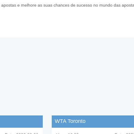
s apostas e melhore as suas chances de sucesso no mundo das apost
WTA Toronto