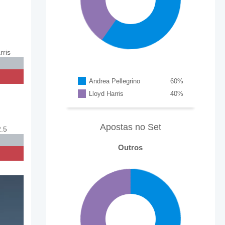
rris
Andrea Pellegrino
60
%
Lloyd Harris
40
%
Apostas no Set
2.5
Outros