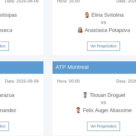
Data:
2026-08-06
Hora:
16:00
Data:
2026
sitsipas
Elina Svitolina
vs
nseca
Anastasia Potapova
tico
Ver Prognóstico
ATP Montreal
Data:
2026-08-06
Hora:
00:00
Data:
2026
arazua
Titouan Droguet
vs
rnandez
Felix Auger Aliassime
tico
Ver Prognóstico