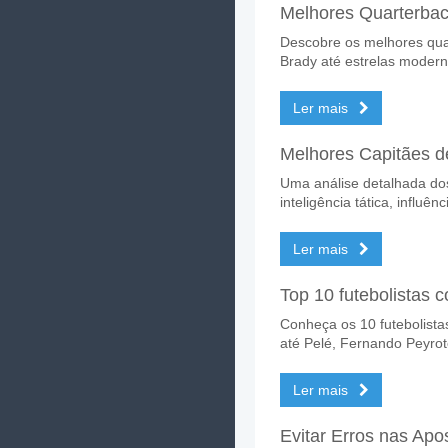
Melhores Quarterbac
Descobre os melhores qua
Brady até estrelas moder
Ler mais
Melhores Capitães de
Uma análise detalhada dos 
inteligência tática, influê
Ler mais
Top 10 futebolistas 
Conheça os 10 futebolista
até Pelé, Fernando Peyrot
Ler mais
Evitar Erros nas Ap