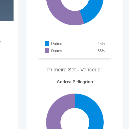
n,
Outros
45
%
Outros
55
%
Primeiro Set - Vencedor
Andrea Pellegrino