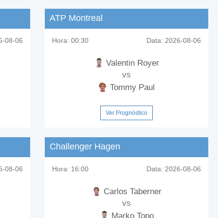
ATP Montreal
-08-06
Hora:
00:30
Data:
2026-08-06
Valentin Royer
vs
Tommy Paul
Ver Prognóstico
Challenger Hagen
-08-06
Hora:
16:00
Data:
2026-08-06
Carlos Taberner
vs
Marko Topo