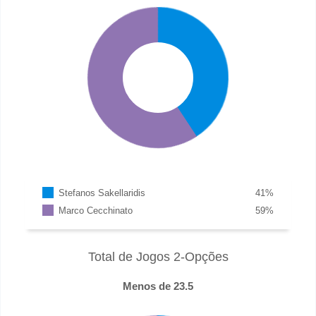
Stefanos Sakellaridis
41
%
Marco Cecchinato
59
%
Total de Jogos 2-Opções
Menos de 23.5