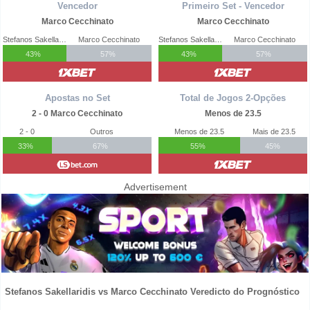
Vencedor
Primeiro Set - Vencedor
Marco Cecchinato
Marco Cecchinato
Stefanos Sakellaridis
Marco Cecchinato
Stefanos Sakellaridis
Marco Cecchinato
43%
57%
43%
57%
Apostas no Set
Total de Jogos 2-Opções
2 - 0 Marco Cecchinato
Menos de 23.5
2 - 0
Outros
Menos de 23.5
Mais de 23.5
33%
67%
55%
45%
Advertisement
Stefanos Sakellaridis vs Marco Cecchinato Veredicto do Prognóstico