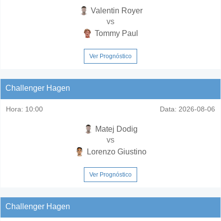
Valentin Royer
vs
Tommy Paul
Ver Prognóstico
Challenger Hagen
Hora:
10:00
Data:
2026-08-06
Matej Dodig
vs
Lorenzo Giustino
Ver Prognóstico
Challenger Hagen