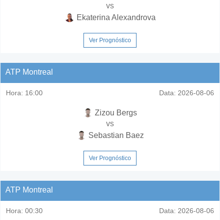
vs
Ekaterina Alexandrova
Ver Prognóstico
ATP Montreal
Hora:
16:00
Data:
2026-08-06
Zizou Bergs
vs
Sebastian Baez
Ver Prognóstico
ATP Montreal
Hora:
00:30
Data:
2026-08-06