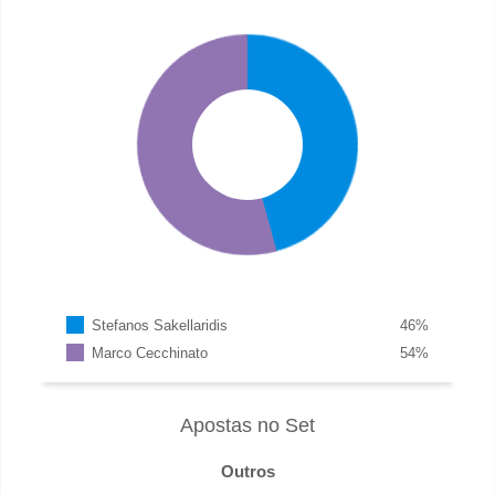
Stefanos Sakellaridis
46
%
Marco Cecchinato
54
%
Apostas no Set
Outros