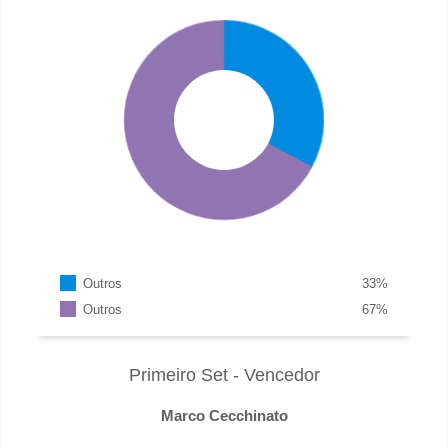
Outros
33
%
Outros
67
%
Primeiro Set - Vencedor
Marco Cecchinato