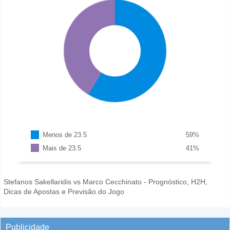
Menos de 23.5
59
%
Mais de 23.5
41
%
Stefanos Sakellaridis vs Marco Cecchinato - Prognóstico, H2H,
Dicas de Apostas e Previsão do Jogo
Publicidade