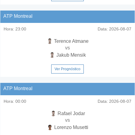
ATP Montreal
Hora:
23:00
Data:
2026-08-07
Terence Atmane
vs
Jakub Mensik
Ver Prognóstico
ATP Montreal
Hora:
00:00
Data:
2026-08-07
Rafael Jodar
vs
Lorenzo Musetti