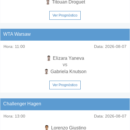
Titouan Droguet
Ver Prognóstico
WTA Warsaw
Hora:
11:00
Data:
2026-08-07
Elizara Yaneva
vs
Gabriela Knutson
Ver Prognóstico
Challenger Hagen
Hora:
13:00
Data:
2026-08-07
Lorenzo Giustino