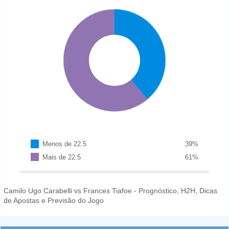
Menos de 22.5
39
%
Mais de 22.5
61
%
Camilo Ugo Carabelli vs Frances Tiafoe - Prognóstico, H2H, Dicas
de Apostas e Previsão do Jogo