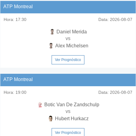
ATP Montreal
Hora:
17:30
Data:
2026-08-07
Daniel Merida
vs
Alex Michelsen
Ver Prognóstico
ATP Montreal
Hora:
19:00
Data:
2026-08-07
Botic Van De Zandschulp
vs
Hubert Hurkacz
Ver Prognóstico