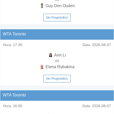
Guy Den Ouden
Ver Prognóstico
WTA Toronto
Hora:
17:30
Data:
2026-08-07
Ann Li
vs
Elena Rybakina
Ver Prognóstico
WTA Toronto
Hora:
16:00
Data:
2026-08-07