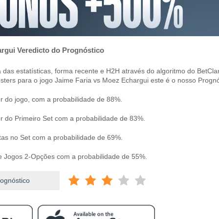
rgui Veredicto do Prognóstico
das estatísticas, forma recente e H2H através do algoritmo do BetCla
sters para o jogo Jaime Faria vs Moez Echargui este é o nosso Prognó
r do jogo, com a probabilidade de 88%.
r do Primeiro Set com a probabilidade de 83%.
stas no Set com a probabilidade de 69%.
e Jogos 2-Opções com a probabilidade de 55%.
rognóstico