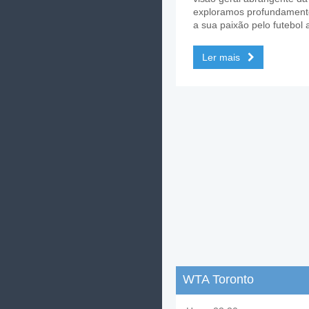
exploramos profundamente 
a sua paixão pelo futebol
Ler mais
WTA Toronto