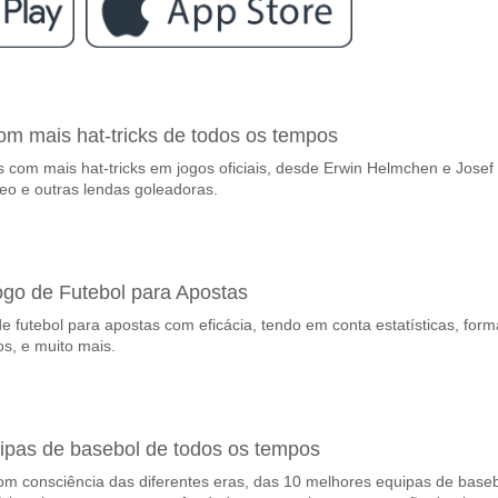
ram
tre Jaime Faria v Moez Echargui?
com mais hat-tricks de todos os tempos
a v Moez Echargui 15 June 2026 15:30 UK time.
s com mais hat-tricks em jogos oficiais, desde Erwin Helmchen e Josef
o para vencer entre Jaime Faria v Moez Echargui?
eo e outras lendas goleadoras.
r do jogo, com a probabilidade de 12%
go de Futebol para Apostas
e futebol para apostas com eficácia, tendo em conta estatísticas, for
os, e muito mais.
ipas de basebol de todos os tempos
com consciência das diferentes eras, das 10 melhores equipas de base