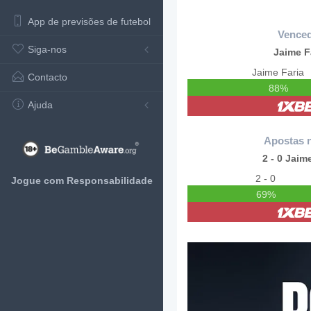
App de previsões de futebol
Vence
Siga-nos
Jaime F
Jaime Faria
Contacto
88%
Ajuda
Apostas 
2 - 0 Jaim
2 - 0
Jogue com Responsabilidade
69%