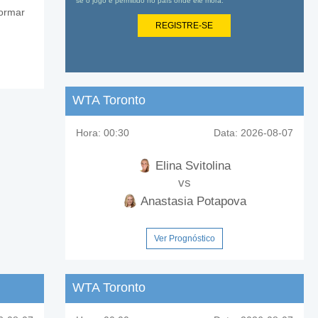
se o jogo é permitido no país onde ele mora.
formar
REGISTRE-SE
WTA Toronto
Hora:
00:30
Data:
2026-08-07
Elina Svitolina
vs
Anastasia Potapova
Ver Prognóstico
WTA Toronto