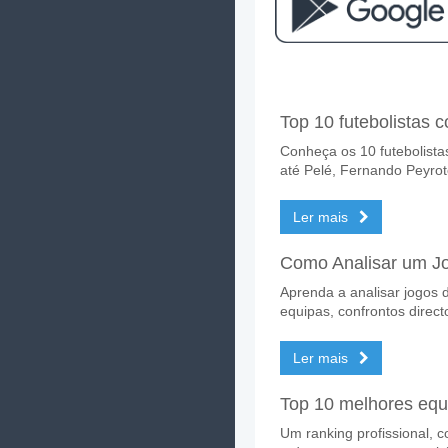
Facebook
Telegram
Instag
Quando é a partida en
Top 10 futebolistas 
A partida entre Jaime Fari
Conheça os 10 futebolista
Quem é o time favorit
até Pelé, Fernando Peyrot
Jaime Faria para o Vencedo
Ler mais
Como Analisar um Jo
Aprenda a analisar jogos d
equipas, confrontos direct
Ler mais
Top 10 melhores equ
Um ranking profissional, 