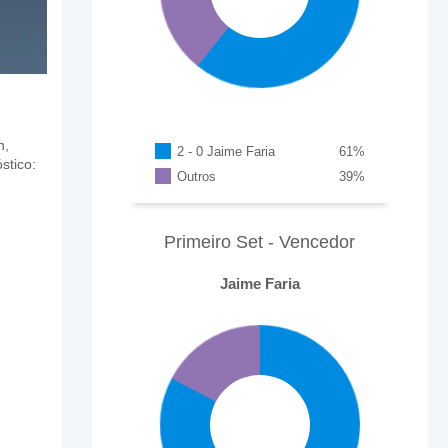
n,
2 - 0 Jaime Faria
61
%
stico:
Outros
39
%
Primeiro Set - Vencedor
Jaime Faria