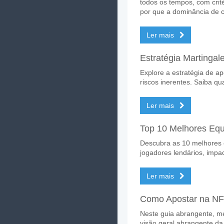
todos os tempos, com crité
por que a dominância de c
Ler mais
Estratégia Martinga
Explore a estratégia de ap
riscos inerentes. Saiba qu
Ler mais
Top 10 Melhores Equi
Descubra as 10 melhores e
jogadores lendários, impac
Ler mais
Como Apostar na NF
Neste guia abrangente, 
visão geral abrangente da