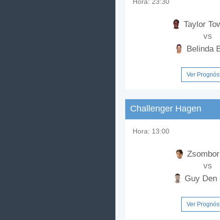
Hora:
23:30
Taylor T
vs
Belinda 
Ver Prognós
Challenger Hagen
Hora:
13:00
Zsombor
vs
Guy Den
Ver Prognós