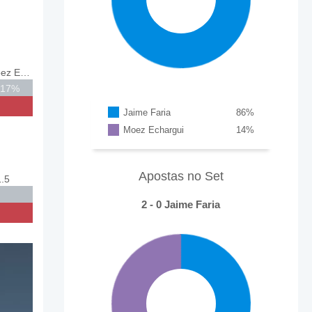
Moez Echargui
17%
Jaime Faria
86
%
Moez Echargui
14
%
Apostas no Set
1.5
2 - 0 Jaime Faria