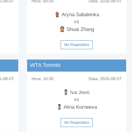
-08-07
Hora:
00:00
Data:
2026-08-07
Aryna Sabalenka
vs
Shuai Zhang
Ver Prognóstico
WTA Toronto
-08-07
Hora:
16:00
Data:
2026-08-07
Iva Jovic
vs
Alina Korneeva
Ver Prognóstico