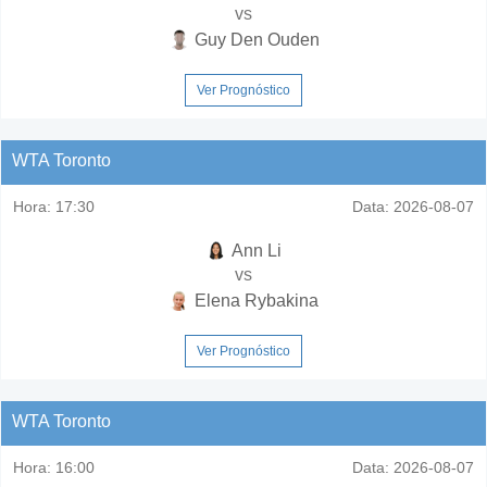
vs
Guy Den Ouden
Ver Prognóstico
WTA Toronto
Hora:
17:30
Data:
2026-08-07
Ann Li
vs
Elena Rybakina
Ver Prognóstico
WTA Toronto
Hora:
16:00
Data:
2026-08-07