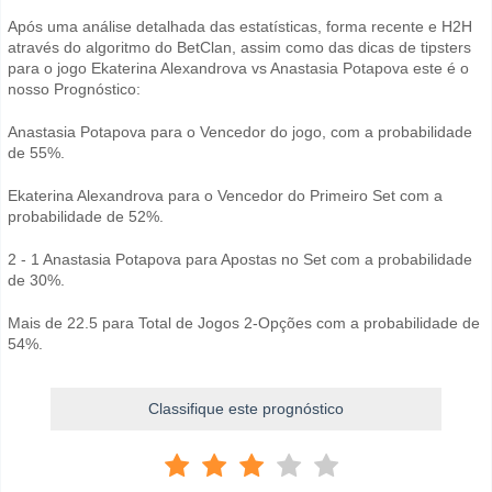
Após uma análise detalhada das estatísticas, forma recente e H2H
através do algoritmo do BetClan, assim como das dicas de tipsters
para o jogo Ekaterina Alexandrova vs Anastasia Potapova este é o
nosso Prognóstico:
Anastasia Potapova para o Vencedor do jogo, com a probabilidade
de 55%.
Ekaterina Alexandrova para o Vencedor do Primeiro Set com a
probabilidade de 52%.
2 - 1 Anastasia Potapova para Apostas no Set com a probabilidade
de 30%.
Mais de 22.5 para Total de Jogos 2-Opções com a probabilidade de
54%.
Classifique este prognóstico