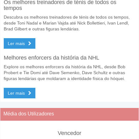
Os melhores treinadores de ténis de todos os
tempos
Descubra os melhores treinadores de ténis de todos os tempos,
desde Toni Nadal e Marian Vajda até Nick Bollettieri, Ivan Lendl,
Brad Gilbert e outras figuras lendárias.
Ler mais
Melhores enforcers da história da NHL
Explore os melhores enforcers da história da NHL, desde Bob
Probert e Tie Domi até Dave Semenko, Dave Schultz e outras
figuras lendárias que moldaram a identidade física do hóquei.
Ler mais
Média dos Utilizadores
Vencedor