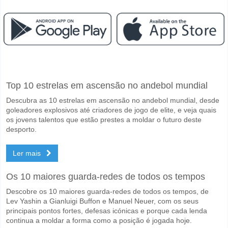
Facebook
Telegram
Instagram
Quando é a partida entre Ekaterina Alexandrova v Ana
Top 10 estrelas em ascensão no andebol mundial
A partida entre Ekaterina Alexandrova v Anastasia Potapova 15 June 
Descubra as 10 estrelas em ascensão no andebol mundial, desde
Quem é o time favorito para vencer entre Ekaterina Al
goleadores explosivos até criadores de jogo de elite, e veja quais
Anastasia Potapova para o Vencedor do jogo, com a probabilidade d
os jovens talentos que estão prestes a moldar o futuro deste
desporto.
Ler mais
Os 10 maiores guarda-redes de todos os tempos
Descobre os 10 maiores guarda-redes de todos os tempos, de
Lev Yashin a Gianluigi Buffon e Manuel Neuer, com os seus
principais pontos fortes, defesas icónicas e porque cada lenda
continua a moldar a forma como a posição é jogada hoje.