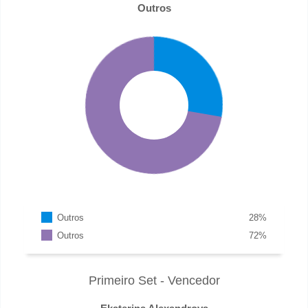
Outros
Outros
28
%
Outros
72
%
Primeiro Set - Vencedor