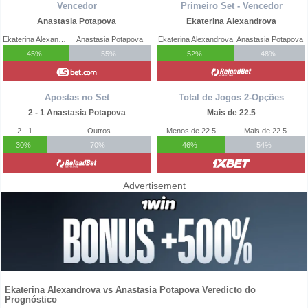
Vencedor
Primeiro Set - Vencedor
Anastasia Potapova
Ekaterina Alexandrova
Ekaterina Alexandrova
Anastasia Potapova
Ekaterina Alexandrova
Anastasia Potapova
45%
55%
52%
48%
Apostas no Set
Total de Jogos 2-Opções
2 - 1 Anastasia Potapova
Mais de 22.5
2 - 1
Outros
Menos de 22.5
Mais de 22.5
30%
70%
46%
54%
Advertisement
Ekaterina Alexandrova vs Anastasia Potapova Veredicto do
Prognóstico